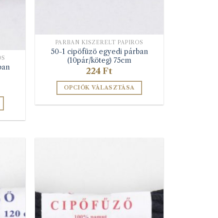
PÁRBAN KISZERELT PAPÍROS
50-1 cipöfüzö egyedi párban
OS
(10pár/köteg) 75cm
ban
224
Ft
OPCIÓK VÁLASZTÁSA
Ennek
a
terméknek
több
variációja
van.
A
változatok
a
termékoldalon
választhatók
lon