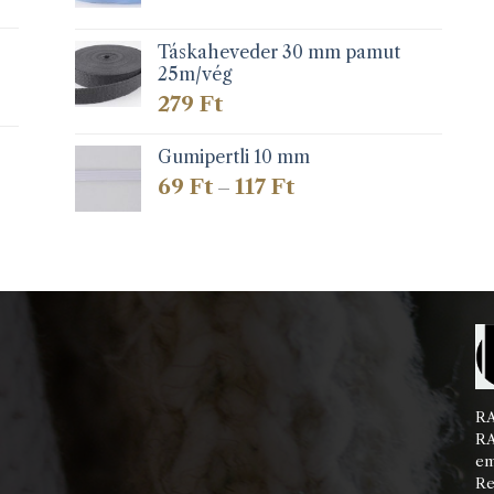
Táskaheveder 30 mm pamut
25m/vég
279
Ft
Gumipertli 10 mm
Ártartomány:
69
Ft
117
Ft
–
69 Ft
-
117 Ft
RA
RA
em
Re