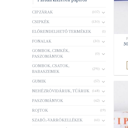
Párban kiszerelt papíros
CIPZÁRAK
(107)
CSIPKÉK
(130)
ELŐRENDELHETŐ TERMÉKEK
(1)
FONALAK
(30)
50
GOMBOK, CIMKÉK,
(0)
PASZOMÁNYOK
GOMBOK, CSATOK,
(291)
BABASZEMEK
GUMIK
(57)
NEHÉZRÖVIDÁRUK, TŰÁRUK
(148)
PASZOMÁNYOK
(42)
ROJTOK
(19)
SZABÓ,-VARRÓKELLÉKEK
(61)