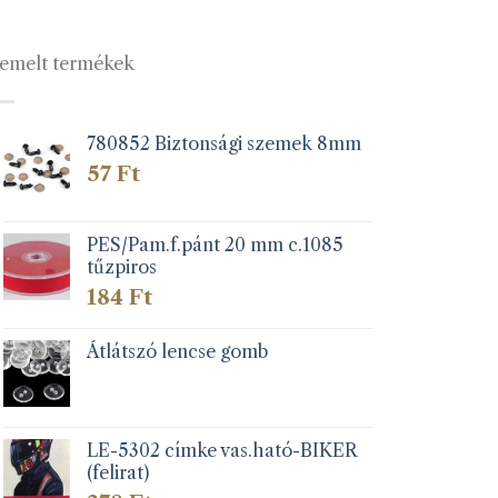
A
változatok
a
emelt termékek
lon
termékoldalon
k
választhatók
ki
780852 Biztonsági szemek 8mm
57
Ft
PES/Pam.f.pánt 20 mm c.1085
tűzpiros
184
Ft
Átlátszó lencse gomb
LE-5302 címke vas.ható-BIKER
(felirat)