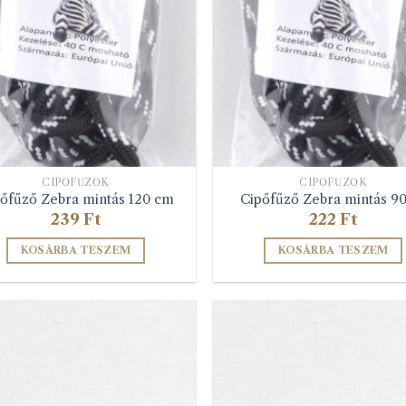
a
a
termékoldalon
termékolda
választhatók
választható
ki
ki
CIPŐFŰZŐK
CIPŐFŰZŐK
őfűző Zebra mintás 120 cm
Cipőfűző Zebra mintás 9
239
Ft
222
Ft
KOSÁRBA TESZEM
KOSÁRBA TESZEM