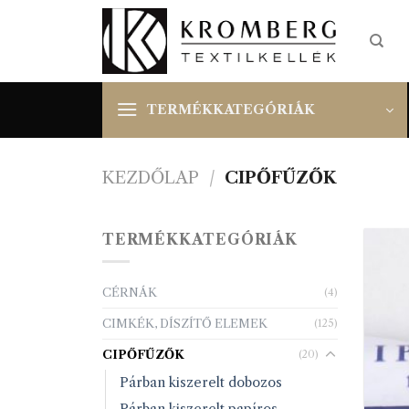
Skip
to
content
TERMÉKKATEGÓRIÁK
KEZDŐLAP
/
CIPŐFŰZŐK
TERMÉKKATEGÓRIÁK
CÉRNÁK
(4)
CIMKÉK, DÍSZÍTŐ ELEMEK
(125)
CIPŐFŰZŐK
(20)
Párban kiszerelt dobozos