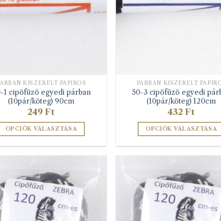
termékoldalon
választható
választhatók
ki
ki
PÁRBAN KISZERELT PAPÍROS
PÁRBAN KISZERELT PAPÍR
-1 cipöfüzö egyedi párban
50-3 cipöfüzö egyedi pár
(10pár/köteg) 90cm
(10pár/köteg) 120cm
249
Ft
432
Ft
OPCIÓK VÁLASZTÁSA
OPCIÓK VÁLASZTÁSA
Ennek
Ennek
a
a
terméknek
terméknek
több
több
variációja
variációja
van.
van.
A
A
változatok
változatok