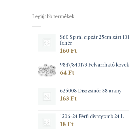
Legújabb termékek
S60 Spirál cipzár 25cm zárt 10
fehér
160
Ft
9847/840173 Felvarrható köve
64
Ft
625008 Diszzsinór 38 arany
163
Ft
1206-24 Férfi divatgomb 24 L
18
Ft