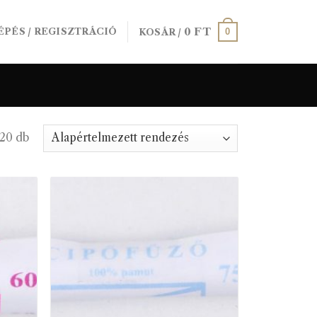
0
FT
0
ÉPÉS / REGISZTRÁCIÓ
KOSÁR /
 20 db