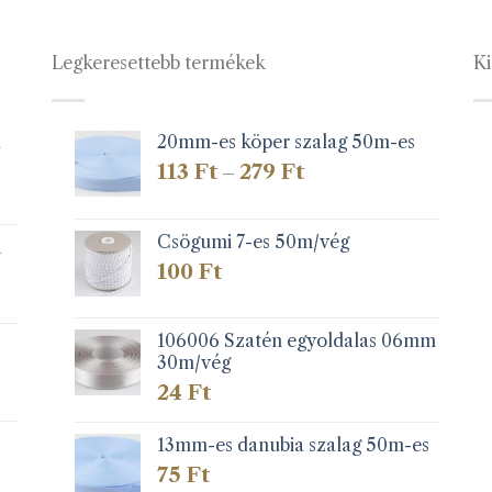
A
A
változatok
változatok
a
a
Legkeresettebb termékek
Ki
termékoldalon
termékolda
választhatók
választható
ki
ki
1
20mm-es köper szalag 50m-es
Ártartomány:
113
Ft
279
Ft
–
113 Ft
-
279 Ft
Csögumi 7-es 50m/vég
k
100
Ft
106006 Szatén egyoldalas 06mm
30m/vég
24
Ft
13mm-es danubia szalag 50m-es
75
Ft