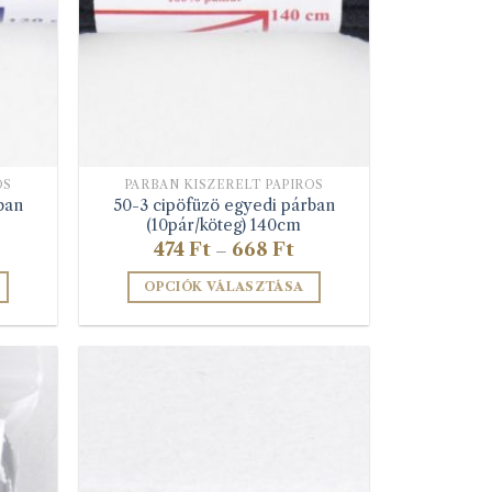
ki
k
OS
PÁRBAN KISZERELT PAPÍROS
ban
50-3 cipöfüzö egyedi párban
(10pár/köteg) 140cm
Ártartomány:
474
Ft
668
Ft
–
474 Ft
-
OPCIÓK VÁLASZTÁSA
668 Ft
Ennek
a
terméknek
több
variációja
van.
A
változatok