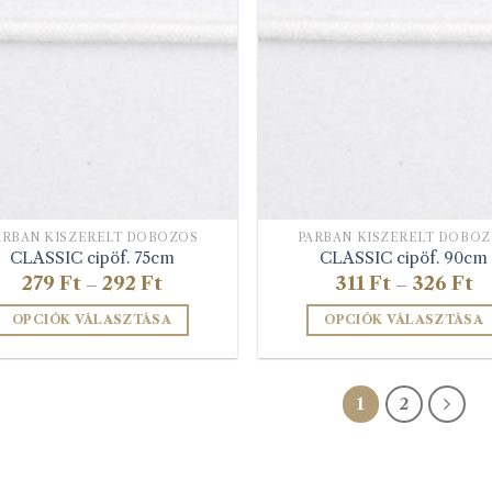
ÁRBAN KISZERELT DOBOZOS
PÁRBAN KISZERELT DOBO
CLASSIC cipöf. 75cm
CLASSIC cipöf. 90cm
Ártartomány:
Ár
279
Ft
292
Ft
311
Ft
326
Ft
–
–
279 Ft
31
-
-
OPCIÓK VÁLASZTÁSA
OPCIÓK VÁLASZTÁSA
292 Ft
32
Ennek
Ennek
a
a
terméknek
terméknek
1
2
több
több
variációja
variációja
van.
van.