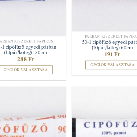
PÁRBAN KISZERELT PAPÍR
50-1 cipöfüzö egyedi pár
PÁRBAN KISZERELT PAPÍROS
-1 cipöfüzö egyedi párban
(10pár/köteg) 60cm
(10pár/köteg) 120cm
191
Ft
288
Ft
OPCIÓK VÁLASZTÁSA
OPCIÓK VÁLASZTÁSA
Ennek
Ennek
a
a
terméknek
terméknek
több
több
variációja
variációja
van.
van.
A
A
változatok
változatok
a
a
termékolda