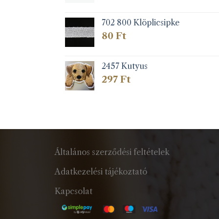
702 800 Klöplicsipke
80
Ft
2457 Kutyus
297
Ft
Általános szerződési feltételek
Adatkezelési tájékoztató
Kapcsolat