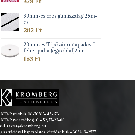
378
Ft
30mm-es erös gumiszalag 25m-
es
282
Ft
20mm-es Tépözár öntapadós 0
fehér puha (egy oldal)25m
183
Ft
KTÁR (mobil): 06-70/63-43-173
KTÁR (vezetékes): 06-52/77-22-00
ail: raktar@kromberg.hu
gisztrációval kapcsolatos kérdések: 06-30/369-2577