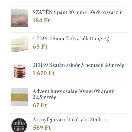
-
150 Ft
SZATÉN f.pánt 20 mm c.1069 rózsaszín
184
Ft
117236-09mm Taftsz.kék 10m/vég
65
Ft
310139 Szatén zsinór 5 nemzeti 30m/vég
1 670
Ft
Advent lurex szalag 30mm 09 arany
22,5m/vég
67
Ft
Aranyfejü varrótükészlet 30db-os
569
Ft