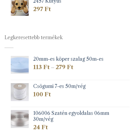
2457 Kutyus
297
Ft
Legkeresettebb termékek
20mm-es köper szalag 50m-es
Ártartomány:
113
Ft
279
Ft
–
113 Ft
-
279 Ft
Csögumi 7-es 50m/vég
100
Ft
106006 Szatén egyoldalas 06mm
30m/vég
24
Ft