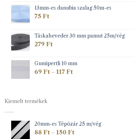
13mm-es danubia szalag 50m-es
75
Ft
Táskaheveder 30 mm pamut 25m/vég
279
Ft
Gumipertli 10 mm
Ártartomány:
69
Ft
117
Ft
–
69 Ft
-
117 Ft
Kiemelt termékek
20mm-es Tépözár 25 m/vég
Ártartomány:
88
Ft
150
Ft
–
88 Ft