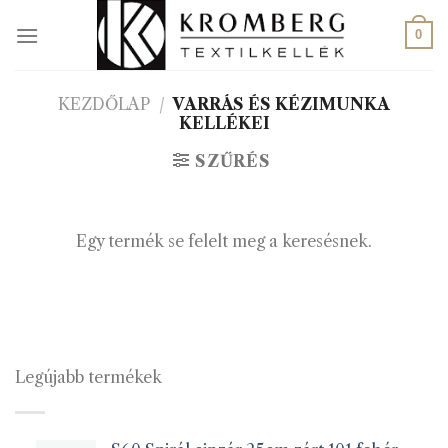
Skip
to
0
content
KEZDŐLAP
/
VARRÁS ÉS KÉZIMUNKA
KELLÉKEI
SZŰRÉS
Egy termék se felelt meg a keresésnek.
Legújabb termékek