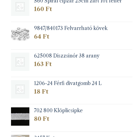
S60 Spirál cipzár 25cm zárt 101 fehér
160
Ft
9847/840173 Felvarrható kövek
64
Ft
625008 Diszzsinór 38 arany
163
Ft
1206-24 Férfi divatgomb 24 L
18
Ft
702 800 Klöplicsipke
80
Ft