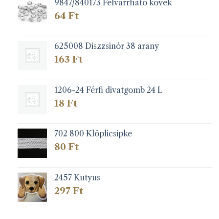
9847/840173 Felvarrható kövek
64
Ft
625008 Diszzsinór 38 arany
163
Ft
1206-24 Férfi divatgomb 24 L
18
Ft
702 800 Klöplicsipke
80
Ft
2457 Kutyus
297
Ft