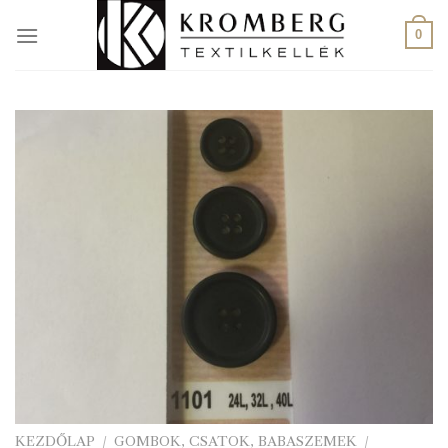
Skip
to
0
content
KEZDŐLAP
/
GOMBOK, CSATOK, BABASZEMEK
/