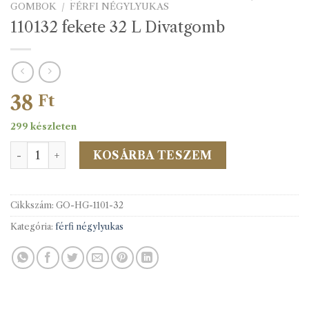
GOMBOK
/
FÉRFI NÉGYLYUKAS
110132 fekete 32 L Divatgomb
38
Ft
299 készleten
110132 fekete 32 L Divatgomb mennyiség
KOSÁRBA TESZEM
Cikkszám:
GO-HG-1101-32
Kategória:
férfi négylyukas