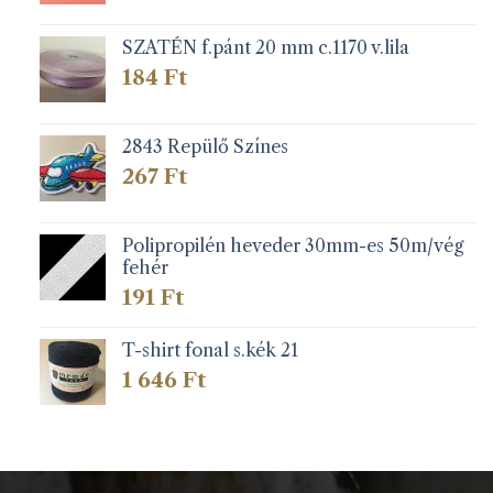
SZATÉN f.pánt 20 mm c.1170 v.lila
184
Ft
2843 Repülő Színes
267
Ft
Polipropilén heveder 30mm-es 50m/vég
fehér
191
Ft
T-shirt fonal s.kék 21
1 646
Ft