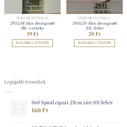
FÉRFI NÉGYLYUKAS
FÉRFI NÉGYLYUKAS
2932/18 Alex divatgomb
2931/20 Alex divatgomb
18L v.szürke
20L fehér
19
Ft
20
Ft
KOSÁRBA TESZEM
KOSÁRBA TESZEM
Legújabb termékek
S60 Spirál cipzár 25cm zárt 101 fehér
160
Ft