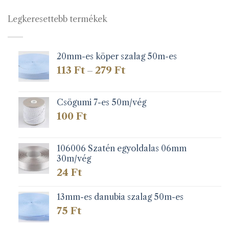
Legkeresettebb termékek
20mm-es köper szalag 50m-es
Ártartomány:
113
Ft
279
Ft
–
113 Ft
-
279 Ft
Csögumi 7-es 50m/vég
100
Ft
106006 Szatén egyoldalas 06mm
30m/vég
24
Ft
13mm-es danubia szalag 50m-es
75
Ft