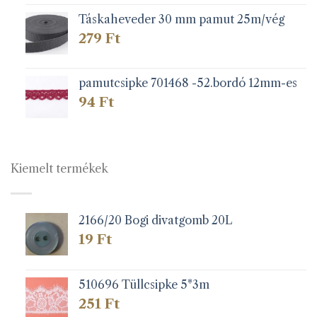
Táskaheveder 30 mm pamut 25m/vég
279
Ft
pamutcsipke 701468 -52.bordó 12mm-es
94
Ft
Kiemelt termékek
2166/20 Bogi divatgomb 20L
19
Ft
510696 Tüllcsipke 5*3m
251
Ft