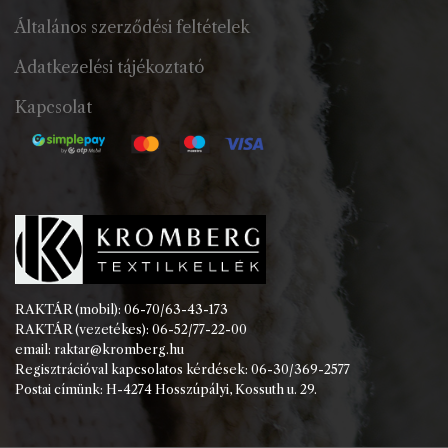
Általános szerződési feltételek
Adatkezelési tájékoztató
Kapcsolat
RAKTÁR (mobil): 06-70/63-43-173
RAKTÁR (vezetékes): 06-52/77-22-00
email: raktar@kromberg.hu
Regisztrációval kapcsolatos kérdések: 06-30/369-2577
Postai címünk: H-4274 Hosszúpályi, Kossuth u. 29.