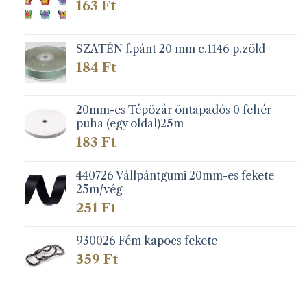
163
Ft
SZATÉN f.pánt 20 mm c.1146 p.zöld
184
Ft
20mm-es Tépözár öntapadós 0 fehér
puha (egy oldal)25m
183
Ft
440726 Vállpántgumi 20mm-es fekete
25m/vég
251
Ft
930026 Fém kapocs fekete
359
Ft