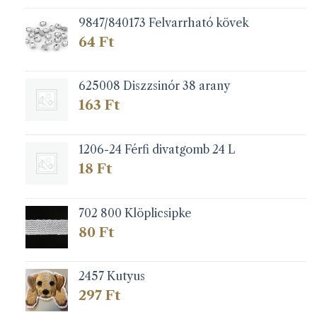
9847/840173 Felvarrható kövek
64
Ft
625008 Diszzsinór 38 arany
163
Ft
1206-24 Férfi divatgomb 24 L
18
Ft
702 800 Klöplicsipke
80
Ft
2457 Kutyus
297
Ft