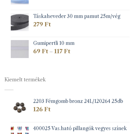
Táskaheveder 30 mm pamut 25m/vég
279
Ft
Gumipertli 10 mm
Ártartomány:
69
Ft
117
Ft
–
69 Ft
-
117 Ft
Kiemelt termékek
2203 Fémgomb bronz 24L/120264 25db
126
Ft
400025 Vas.ható pillangók vegyes színek