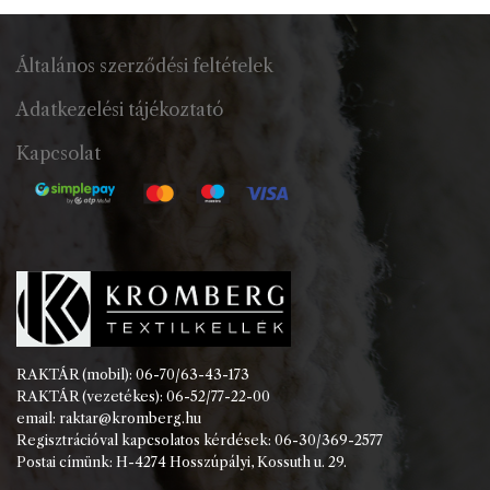
Általános szerződési feltételek
Adatkezelési tájékoztató
Kapcsolat
RAKTÁR (mobil): 06-70/63-43-173
RAKTÁR (vezetékes): 06-52/77-22-00
email: raktar@kromberg.hu
Regisztrációval kapcsolatos kérdések: 06-30/369-2577
Postai címünk: H-4274 Hosszúpályi, Kossuth u. 29.