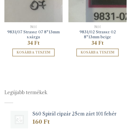
NŐI
NŐI
9831/07 Strassz 07 8*13mm
9831/02 Strassz 02
s.sárga
8*13mm beige
34
Ft
34
Ft
KOSÁRBA TESZEM
KOSÁRBA TESZEM
Legújabb termékek
S60 Spirál cipzár 25cm zárt 101 fehér
160
Ft