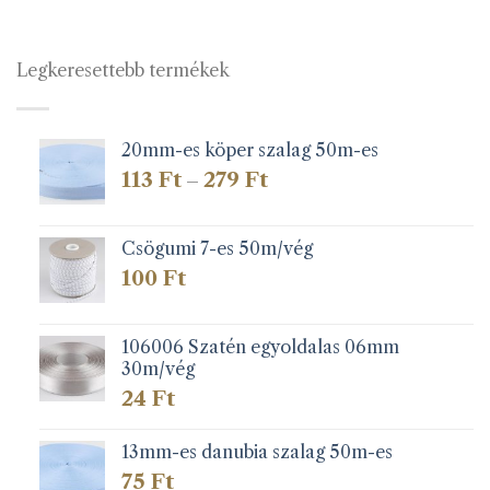
Legkeresettebb termékek
20mm-es köper szalag 50m-es
Ártartomány:
113
Ft
279
Ft
–
113 Ft
-
279 Ft
Csögumi 7-es 50m/vég
100
Ft
106006 Szatén egyoldalas 06mm
30m/vég
24
Ft
13mm-es danubia szalag 50m-es
75
Ft