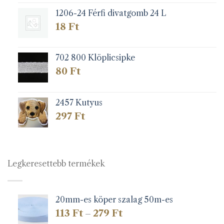
1206-24 Férfi divatgomb 24 L
18
Ft
702 800 Klöplicsipke
80
Ft
2457 Kutyus
297
Ft
Legkeresettebb termékek
20mm-es köper szalag 50m-es
Ártartomány:
113
Ft
279
Ft
–
113 Ft