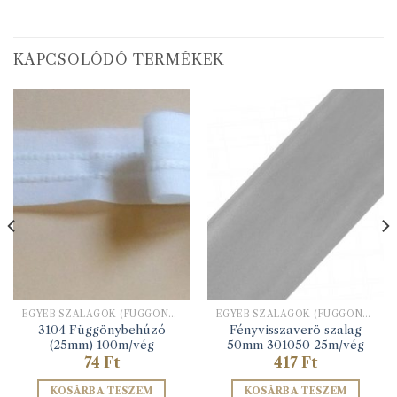
KAPCSOLÓDÓ TERMÉKEK
EGYÉB SZALAGOK (FÜGGÖNYBEHÚZÓ, HÍMZŐ ALAPSZALAG, STB)
EGYÉB SZALAGOK (FÜGGÖNYBEHÚZÓ, HÍMZŐ ALAPSZALAG, STB)
3104 Függönybehúzó
Fényvisszaverö szalag
(25mm) 100m/vég
50mm 301050 25m/vég
74
Ft
417
Ft
KOSÁRBA TESZEM
KOSÁRBA TESZEM