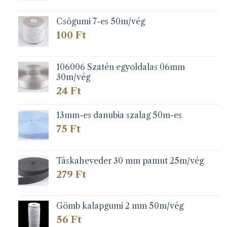
-
279 Ft
Csögumi 7-es 50m/vég
100
Ft
106006 Szatén egyoldalas 06mm
30m/vég
24
Ft
13mm-es danubia szalag 50m-es
75
Ft
Táskaheveder 30 mm pamut 25m/vég
279
Ft
Gömb kalapgumi 2 mm 50m/vég
56
Ft