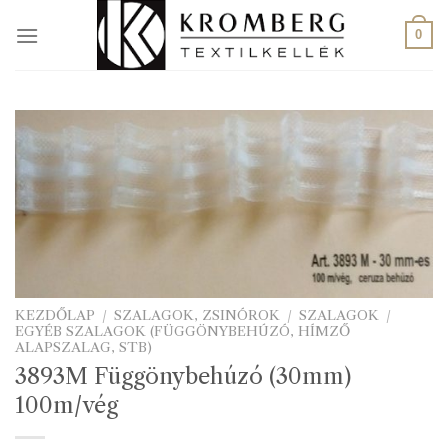
Skip
to
0
content
KEZDŐLAP
/
SZALAGOK, ZSINÓROK
/
SZALAGOK
/
EGYÉB SZALAGOK (FÜGGÖNYBEHÚZÓ, HÍMZŐ
ALAPSZALAG, STB)
3893M Függönybehúzó (30mm)
100m/vég