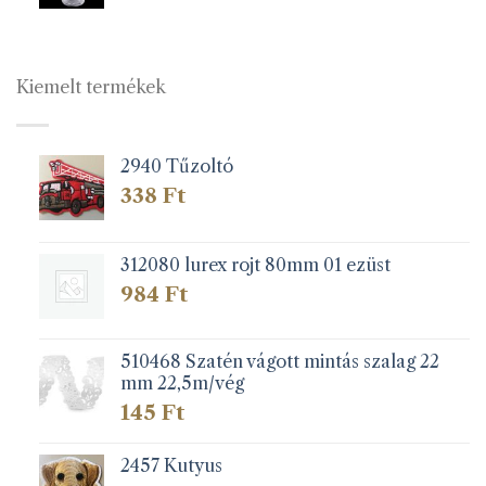
Kiemelt termékek
2940 Tűzoltó
338
Ft
312080 lurex rojt 80mm 01 ezüst
984
Ft
510468 Szatén vágott mintás szalag 22
mm 22,5m/vég
145
Ft
2457 Kutyus