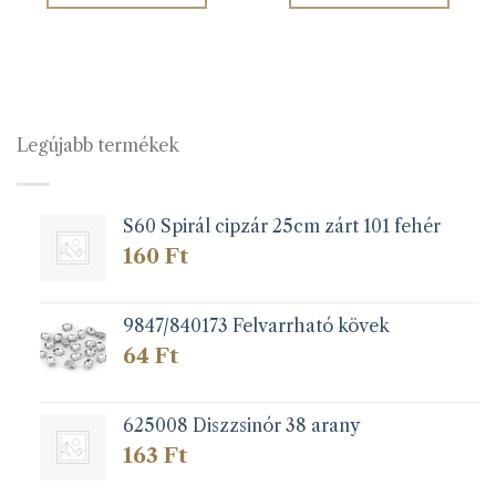
Legújabb termékek
S60 Spirál cipzár 25cm zárt 101 fehér
160
Ft
9847/840173 Felvarrható kövek
64
Ft
625008 Diszzsinór 38 arany
163
Ft