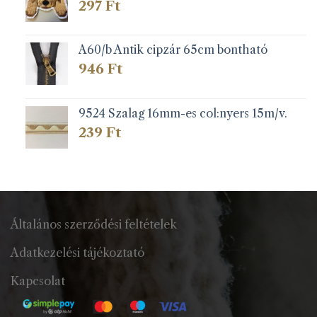
297
Ft
A60/b Antik cipzár 65cm bontható
946
Ft
9524 Szalag 16mm-es col:nyers 15m/v.
239
Ft
Általános szerződési feltételek
Adatkezelési tájékoztató
Kapcsolat