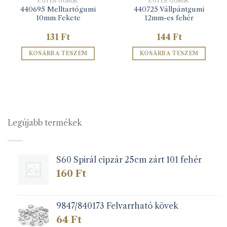
EGYÉB GUMIK
EGYÉB GUMIK
440695 Melltartógumi
440725 Vállpántgumi
10mm Fekete
12mm-es fehér
131
Ft
144
Ft
KOSÁRBA TESZEM
KOSÁRBA TESZEM
Legújabb termékek
S60 Spirál cipzár 25cm zárt 101 fehér
160
Ft
9847/840173 Felvarrható kövek
64
Ft