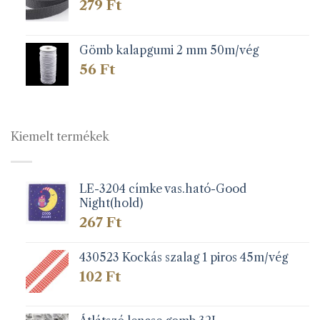
279
Ft
Gömb kalapgumi 2 mm 50m/vég
56
Ft
Kiemelt termékek
LE-3204 címke vas.ható-Good
Night(hold)
267
Ft
430523 Kockás szalag 1 piros 45m/vég
102
Ft