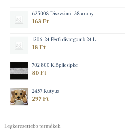
625008 Diszzsinór 38 arany
163
Ft
1206-24 Férfi divatgomb 24 L
18
Ft
702 800 Klöplicsipke
80
Ft
2457 Kutyus
297
Ft
Legkeresettebb termékek