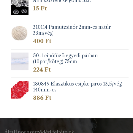
Átlátszó lencse gomb 32L
15
Ft
310114 Pamutzsinór 2mm-es natúr
33m/vég
400
Ft
50-1 cipöfüzö egyedi párban
(10pár/köteg) 75cm
224
Ft
180849 Elasztikus csipke piros 13,5/vég
140mm-es
886
Ft
Általános szerződési feltételek