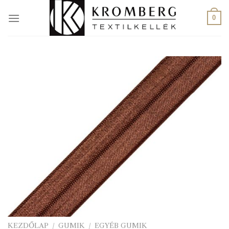
Skip
to
0
content
KEZDŐLAP
/
GUMIK
/
EGYÉB GUMIK