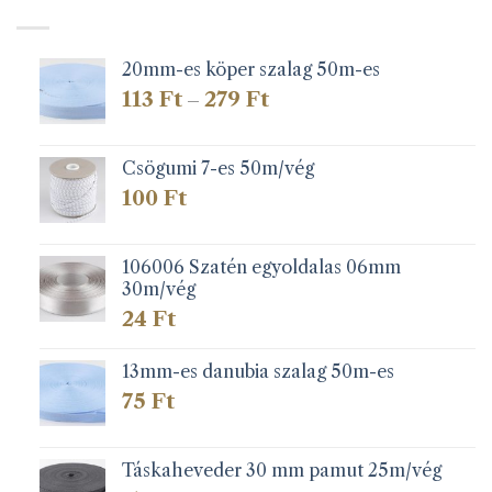
20mm-es köper szalag 50m-es
Ártartomány:
113
Ft
279
Ft
–
113 Ft
-
279 Ft
Csögumi 7-es 50m/vég
100
Ft
106006 Szatén egyoldalas 06mm
30m/vég
24
Ft
13mm-es danubia szalag 50m-es
75
Ft
Táskaheveder 30 mm pamut 25m/vég