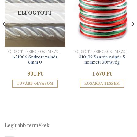
ELFOGYOTT
SODROTT ZSINÓROK (VISZKÓZ ÉS LUREX)
SODROTT ZSINÓROK (VISZKÓZ ÉS LUREX)
621006 Sodrott zsinór
310139 Szatén zsinór 5
6mm 0
nemzeti 30m/vég
301
Ft
1 670
Ft
TOVÁBB OLVASOM
KOSÁRBA TESZEM
Legújabb termékek