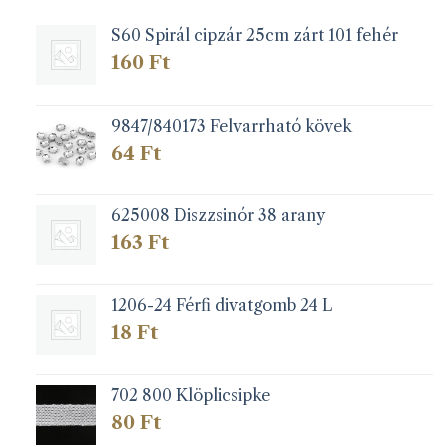
S60 Spirál cipzár 25cm zárt 101 fehér
160
Ft
9847/840173 Felvarrható kövek
64
Ft
625008 Diszzsinór 38 arany
163
Ft
1206-24 Férfi divatgomb 24 L
18
Ft
702 800 Klöplicsipke
80
Ft