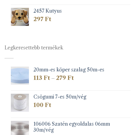
2457 Kutyus
297
Ft
Legkeresettebb termékek
20mm-es köper szalag 50m-es
Ártartomány:
113
Ft
279
Ft
–
113 Ft
-
279 Ft
Csögumi 7-es 50m/vég
100
Ft
106006 Szatén egyoldalas 06mm
30m/vég