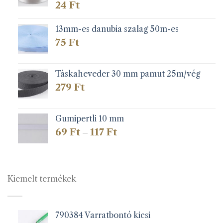
24
Ft
13mm-es danubia szalag 50m-es
75
Ft
Táskaheveder 30 mm pamut 25m/vég
279
Ft
Gumipertli 10 mm
Ártartomány:
69
Ft
117
Ft
–
69 Ft
-
117 Ft
Kiemelt termékek
790384 Varratbontó kicsi