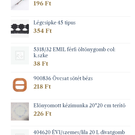
196
Ft
Légcsipke 45 tipus
354
Ft
5318/32 EMIL férfi öltönygomb col:
k.szke
38
Ft
900836 Övcsat sötét bézs
218
Ft
Elönyomott kézimunka 20*20 cm terítö
226
Ft
404620 ÉVI/szemes/lila 20 L divatgomb