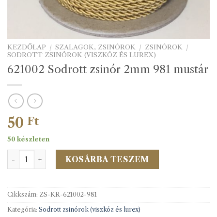
KEZDŐLAP
/
SZALAGOK, ZSINÓROK
/
ZSINÓROK
/
SODROTT ZSINÓROK (VISZKÓZ ÉS LUREX)
621002 Sodrott zsinór 2mm 981 mustár
50
Ft
50 készleten
621002 Sodrott zsinór 2mm 981 mustár mennyiség
KOSÁRBA TESZEM
Cikkszám:
ZS-KR-621002-981
Kategória:
Sodrott zsinórok (viszkóz és lurex)