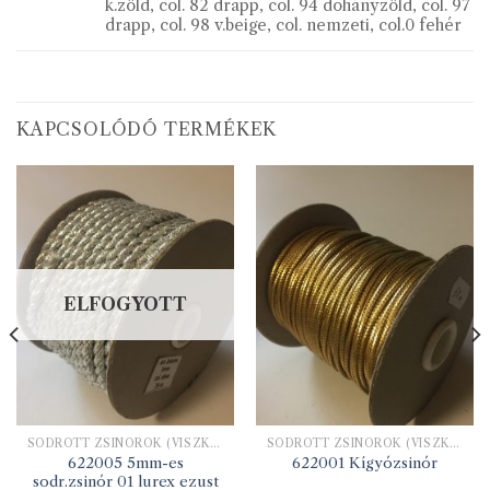
k.zöld, col. 82 drapp, col. 94 dohányzöld, col. 97
drapp, col. 98 v.beige, col. nemzeti, col.0 fehér
KAPCSOLÓDÓ TERMÉKEK
ELFOGYOTT
SODROTT ZSINÓROK (VISZKÓZ ÉS LUREX)
SODROTT ZSINÓROK (VISZKÓZ ÉS LUREX)
622005 5mm-es
622001 Kígyózsinór
sodr.zsinór 01 lurex ezust