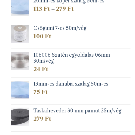
20mm-es köper szalag 50m-es
Ártartomány:
113
Ft
279
Ft
–
113 Ft
-
279 Ft
Csögumi 7-es 50m/vég
100
Ft
106006 Szatén egyoldalas 06mm
30m/vég
24
Ft
13mm-es danubia szalag 50m-es
75
Ft
Táskaheveder 30 mm pamut 25m/vég
279
Ft