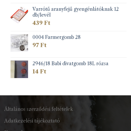
Varrótű aranyfejű gyengénlátóknak 12
db/levél
439
Ft
0004 Farmergomb 28
97
Ft
2946/18 Babi divatgomb 18L rózsa
14
Ft
Általános szerződési feltételek
Adatkezelési tájékoztató