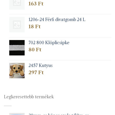
163
Ft
1206-24 Férfi divatgomb 24 L
18
Ft
702 800 Klöplicsipke
80
Ft
2457 Kutyus
297
Ft
Legkeresettebb termékek