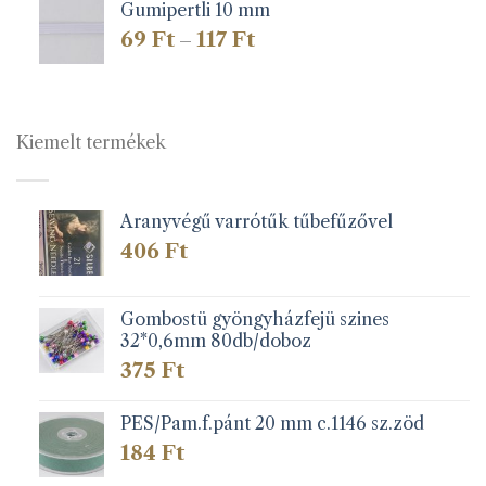
Gumipertli 10 mm
Ártartomány:
69
Ft
117
Ft
–
69 Ft
-
117 Ft
Kiemelt termékek
Aranyvégű varrótűk tűbefűzővel
406
Ft
Gombostü gyöngyházfejü szines
32*0,6mm 80db/doboz
375
Ft
PES/Pam.f.pánt 20 mm c.1146 sz.zöd
184
Ft