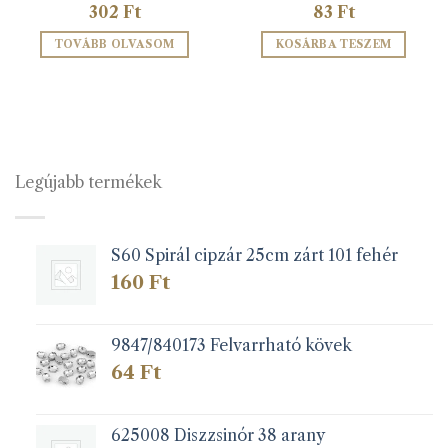
302
Ft
83
Ft
TOVÁBB OLVASOM
KOSÁRBA TESZEM
Legújabb termékek
S60 Spirál cipzár 25cm zárt 101 fehér
160
Ft
9847/840173 Felvarrható kövek
64
Ft
625008 Diszzsinór 38 arany