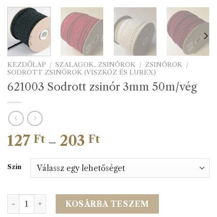
KEZDŐLAP
/
SZALAGOK, ZSINÓROK
/
ZSINÓROK
/
SODROTT ZSINÓROK (VISZKÓZ ÉS LUREX)
621003 Sodrott zsinór 3mm 50m/vég
127
203
Ártartomány:
Ft
Ft
–
127 Ft
-
Szín
203 Ft
621003 Sodrott zsinór 3mm 50m/vég mennyiség
KOSÁRBA TESZEM