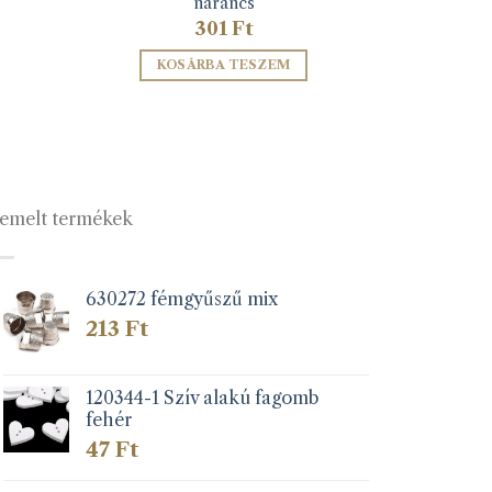
narancs
301
Ft
KOSÁRBA TESZEM
emelt termékek
630272 fémgyűszű mix
213
Ft
120344-1 Szív alakú fagomb
fehér
47
Ft