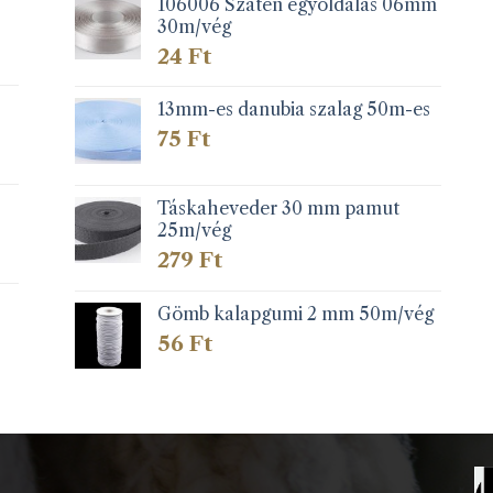
106006 Szatén egyoldalas 06mm
30m/vég
24
Ft
13mm-es danubia szalag 50m-es
75
Ft
Táskaheveder 30 mm pamut
25m/vég
279
Ft
Gömb kalapgumi 2 mm 50m/vég
56
Ft