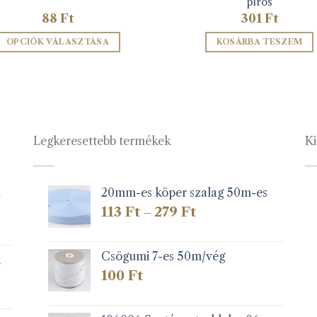
piros
88
Ft
301
Ft
OPCIÓK VÁLASZTÁSA
KOSÁRBA TESZEM
Ennek
a
terméknek
több
variációja
Legkeresettebb termékek
Ki
van.
A
változatok
a
1
20mm-es köper szalag 50m-es
termékoldalon
Ártartomány:
113
Ft
279
Ft
–
választhatók
113 Ft
-
ki
279 Ft
Csögumi 7-es 50m/vég
k
100
Ft