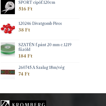
SPORT cipöf.120cm
516
Ft
120246 Divatgomb Piros
38
Ft
SZATÉN f.pánt 20 mm c.1219
fűzöld
184
Ft
260745 A Szalag 18m/vég
74
Ft