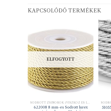
KAPCSOLÓDÓ TERMÉKEK
ELFOGYOTT
SODROTT ZSINÓROK (VISZKÓZ ÉS LUREX)
SODROTT ZSINÓROK (VISZKÓZ ÉS LUREX)
inór 3mm
622008 8 mm-es Sodrott lurex
5105