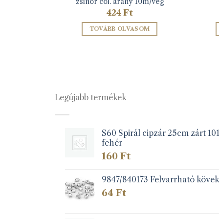
zsinór col. arany 10m/vég
Ártartomány:
3
Ft
424
Ft
127 Ft
-
TÁSA
TOVÁBB OLVASOM
203 Ft
k
éknek
iója
Legújabb termékek
zatok
S60 Spirál cipzár 25cm zárt 10
fehér
koldalon
zthatók
160
Ft
9847/840173 Felvarrható köve
64
Ft