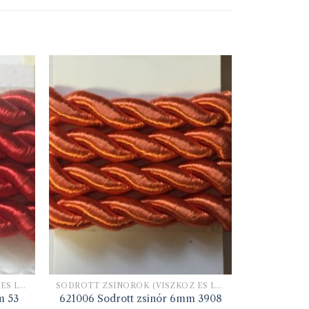
SODROTT ZSINÓROK (VISZKÓZ ÉS LUREX)
SODROTT ZSINÓROK (VISZKÓZ ÉS LUREX)
m 53
621006 Sodrott zsinór 6mm 3908