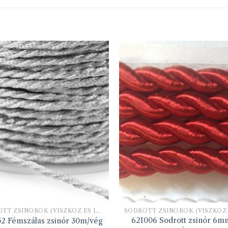
SODROTT ZSINÓROK (VISZKÓZ ÉS LUREX)
621006 Sodrott zsinór 6m
52 Fémszálas zsinór 30m/vég