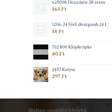
625008 Diszzsinór 38 arany
163
Ft
1206-24 Férfi divatgomb 24 L
18
Ft
702 800 Klöplicsipke
80
Ft
2457 Kutyus
297
Ft
Általános szerződési feltételek