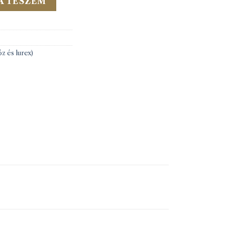
A TESZEM
z és lurex)