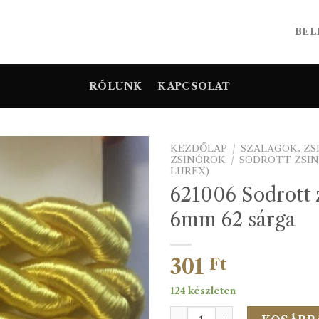
BEL
RÓLUNK
KAPCSOLAT
KEZDŐLAP
/
SZALAGOK, Z
ZSINÓROK
/
SODROTT ZSIN
LUREX)
621006 Sodrott 
6mm 62 sárga
301
Ft
124 készleten
621006 Sodrott zsinór 6mm