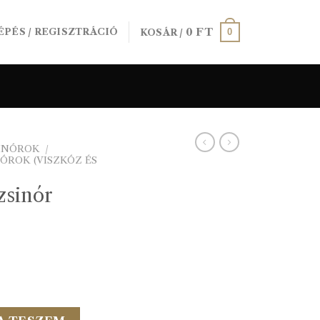
0
FT
0
ÉPÉS / REGISZTRÁCIÓ
KOSÁR /
SINÓROK
/
ÓROK (VISZKÓZ ÉS
zsinór
 62 sárga mennyiség