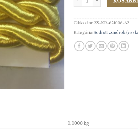
KOSÁRB
Cikkszám:
ZS-KR-621006-62
Kategória:
Sodrott zsinórok (viszkó
0,0000 kg