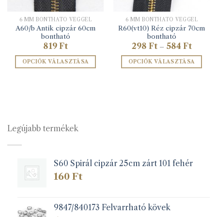
6 MM BONTHATÓ VÉGGEL
6 MM BONTHATÓ VÉGGEL
A60/b Antik cipzár 60cm
R60(vt10) Réz cipzár 70cm
bontható
bontható
Ártarto
819
Ft
298
Ft
584
Ft
–
298 Ft
-
OPCIÓK VÁLASZTÁSA
OPCIÓK VÁLASZTÁSA
584 Ft
Ennek
Ennek
a
a
terméknek
terméknek
több
több
variációja
variációja
van.
van.
Legújabb termékek
A
A
változatok
változatok
a
a
S60 Spirál cipzár 25cm zárt 101 fehér
termékoldalon
termékoldalon
választhatók
választhatók
160
Ft
ki
ki
9847/840173 Felvarrható kövek