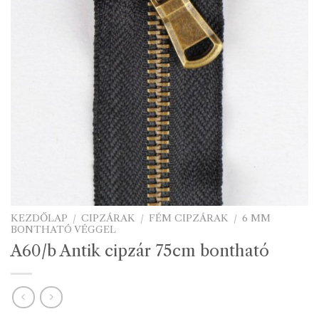
KEZDŐLAP
/
CIPZÁRAK
/
FÉM CIPZÁRAK
/
6 MM
BONTHATÓ VÉGGEL
A60/b Antik cipzár 75cm bontható