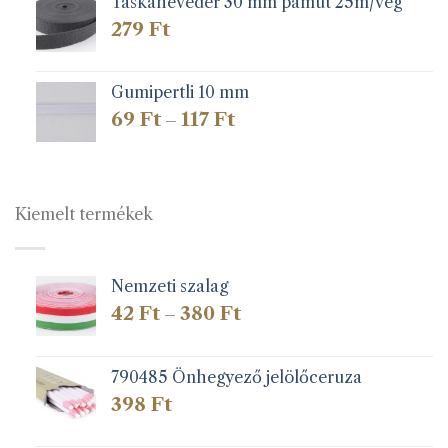
Táskaheveder 30 mm pamut 25m/vég
279
Ft
Gumipertli 10 mm
Ártartomány:
69
Ft
117
Ft
–
69 Ft
-
117 Ft
Kiemelt termékek
Nemzeti szalag
Ártartomány:
42
Ft
380
Ft
–
42 Ft
-
380 Ft
790485 Önhegyező jelölőceruza
398
Ft