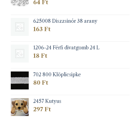
64
Ft
625008 Diszzsinór 38 arany
163
Ft
1206-24 Férfi divatgomb 24 L
18
Ft
702 800 Klöplicsipke
80
Ft
2457 Kutyus
297
Ft