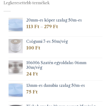
Legkeresettebb termékek
20mm-es köper szalag 50m-es
Ártartomány:
113
Ft
279
Ft
–
113 Ft
-
279 Ft
Csögumi 7-es 50m/vég
100
Ft
106006 Szatén egyoldalas 06mm
30m/vég
24
Ft
13mm-es danubia szalag 50m-es
75
Ft