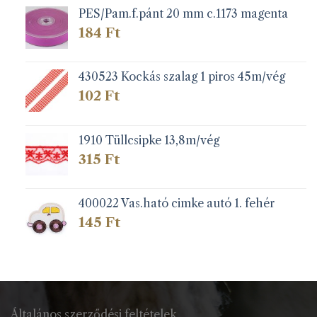
PES/Pam.f.pánt 20 mm c.1173 magenta
184
Ft
430523 Kockás szalag 1 piros 45m/vég
102
Ft
1910 Tüllcsipke 13,8m/vég
315
Ft
400022 Vas.ható cimke autó 1. fehér
145
Ft
Általános szerződési feltételek