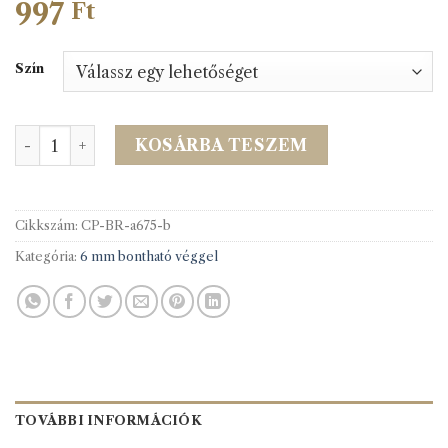
997
Ft
Szín
A60/b Antik cipzár 75cm bontható mennyiség
KOSÁRBA TESZEM
Cikkszám:
CP-BR-a675-b
Kategória:
6 mm bontható véggel
TOVÁBBI INFORMÁCIÓK