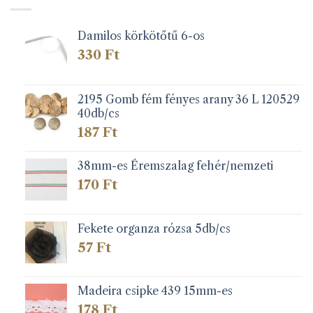
Damilos körkötőtű 6-os
330
Ft
2195 Gomb fém fényes arany 36 L 120529
40db/cs
187
Ft
38mm-es Éremszalag fehér/nemzeti
170
Ft
Fekete organza rózsa 5db/cs
57
Ft
Madeira csipke 439 15mm-es
178
Ft