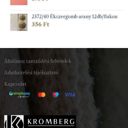
2372/40 Ékszergomb arany 12db/flakon
356
Ft
Általános szerződési feltételek
Adatkezelési tájékoztató
Kapcsolat