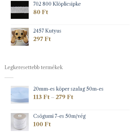
702 800 Klöplicsipke
80
Ft
2457 Kutyus
297
Ft
Legkeresettebb termékek
20mm-es köper szalag 50m-es
Ártartomány:
113
Ft
279
Ft
–
113 Ft
-
279 Ft
Csögumi 7-es 50m/vég
100
Ft