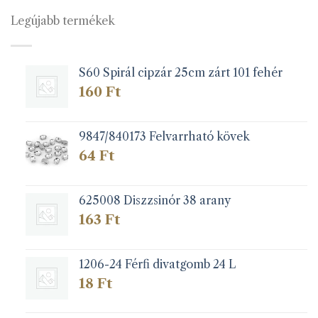
van.
van.
Legújabb termékek
A
A
változatok
változatok
a
a
S60 Spirál cipzár 25cm zárt 101 fehér
termékoldalon
termékoldalon
választhatók
választhatók
160
Ft
ki
ki
9847/840173 Felvarrható kövek
64
Ft
625008 Diszzsinór 38 arany
163
Ft
1206-24 Férfi divatgomb 24 L
18
Ft