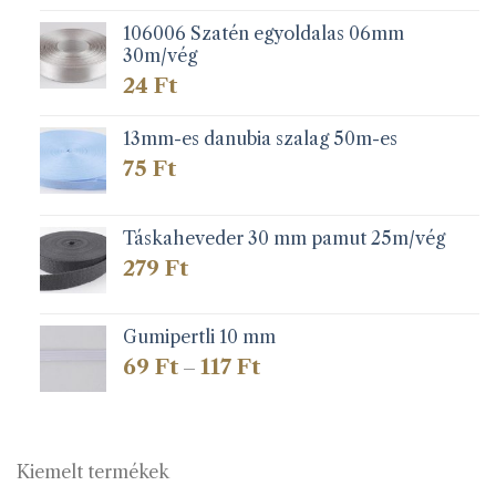
106006 Szatén egyoldalas 06mm
30m/vég
24
Ft
13mm-es danubia szalag 50m-es
75
Ft
Táskaheveder 30 mm pamut 25m/vég
279
Ft
Gumipertli 10 mm
Ártartomány:
69
Ft
117
Ft
–
69 Ft
-
117 Ft
Kiemelt termékek