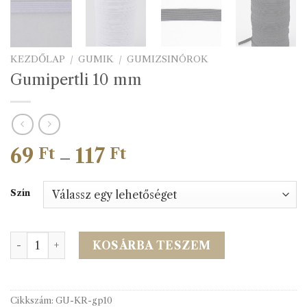
KEZDŐLAP
/
GUMIK
/
GUMIZSINÓROK
Gumipertli 10 mm
69
117
Ártartomány:
Ft
Ft
–
69 Ft
-
Szín
117 Ft
Gumipertli 10 mm mennyiség
KOSÁRBA TESZEM
Cikkszám:
GU-KR-gp10