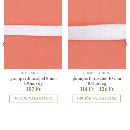
GUMIZSINÓROK
GUMIZSINÓROK
gumipertli raschel 8 mm
gumipertli raschel 10 mm
100m/vég
100m/vég
mány:
Ártarto
107
Ft
114
Ft
126
Ft
–
114 Ft
-
OPCIÓK VÁLASZTÁSA
OPCIÓK VÁLASZTÁSA
126 Ft
Ennek
Ennek
a
a
terméknek
terméknek
több
több
variációja
variációja