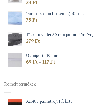
24
Ft
13mm-es danubia szalag 50m-es
75
Ft
Táskaheveder 30 mm pamut 25m/vég
279
Ft
Gumipertli 10 mm
Ártartomány:
69
Ft
117
Ft
–
69 Ft
-
117 Ft
Kiemelt termékek
321400 pamutrojt 1 fekete