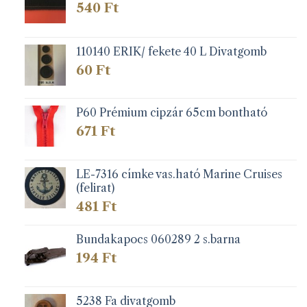
540
Ft
110140 ERIK/ fekete 40 L Divatgomb
60
Ft
P60 Prémium cipzár 65cm bontható
671
Ft
LE-7316 címke vas.ható Marine Cruises
(felirat)
481
Ft
Bundakapocs 060289 2 s.barna
194
Ft
5238 Fa divatgomb