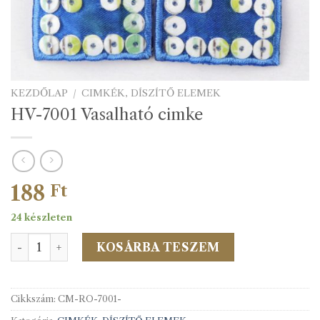
KEZDŐLAP
/
CIMKÉK, DÍSZÍTŐ ELEMEK
HV-7001 Vasalható cimke
188
Ft
24 készleten
HV-7001 Vasalható cimke mennyiség
KOSÁRBA TESZEM
Cikkszám:
CM-RO-7001-