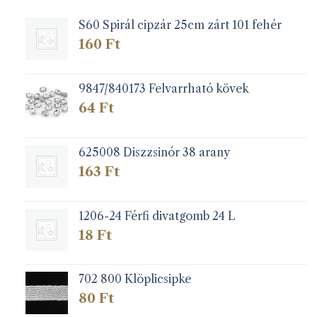
a
S60 Spirál cipzár 25cm zárt 101 fehér
termékoldalon
választhatók
160
Ft
ki
9847/840173 Felvarrható kövek
64
Ft
625008 Diszzsinór 38 arany
163
Ft
1206-24 Férfi divatgomb 24 L
18
Ft
702 800 Klöplicsipke
80
Ft