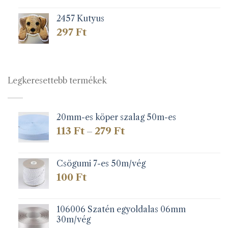
2457 Kutyus
297
Ft
Legkeresettebb termékek
20mm-es köper szalag 50m-es
Ártartomány:
113
Ft
279
Ft
–
113 Ft
-
279 Ft
Csögumi 7-es 50m/vég
100
Ft
106006 Szatén egyoldalas 06mm
30m/vég