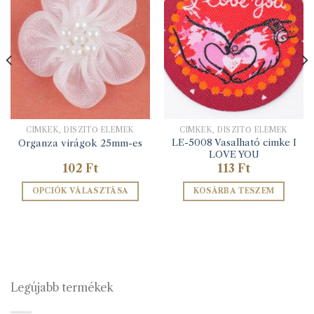
CIMKÉK, DÍSZÍTŐ ELEMEK
CIMKÉK, DÍSZÍTŐ ELEMEK
LE-5008 Vasalható cimke I
Organza virágok 25mm-es
LOVE YOU
102
Ft
113
Ft
OPCIÓK VÁLASZTÁSA
KOSÁRBA TESZEM
Ennek
a
terméknek
több
variációja
van.
Legújabb termékek
A
változatok