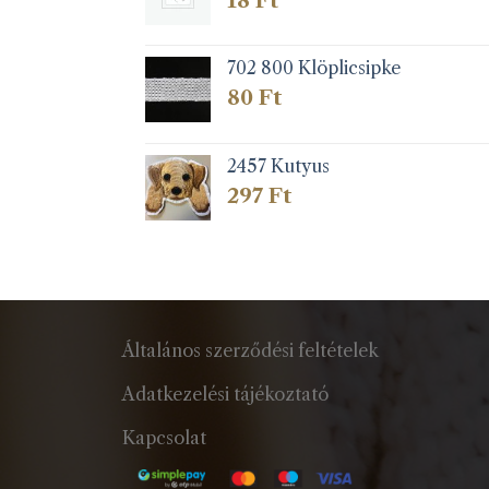
702 800 Klöplicsipke
80
Ft
2457 Kutyus
297
Ft
Általános szerződési feltételek
Adatkezelési tájékoztató
Kapcsolat