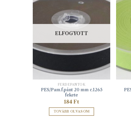
TT
ELFOGYOTT
K
FERDEPÁNTOK
mm c.1039
PES/Pam.f.pánt 20 mm c.1265
PES
fekete
184
Ft
SOM
TOVÁBB OLVASOM