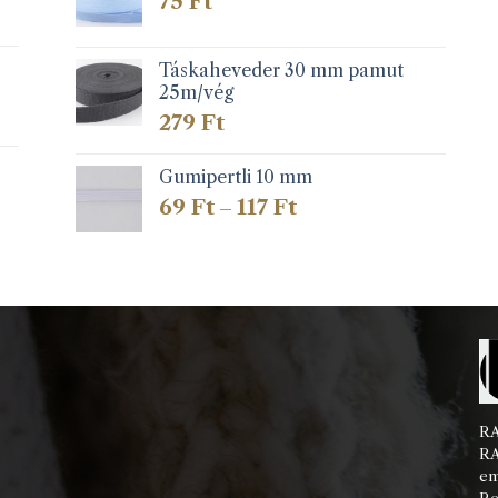
75
Ft
Táskaheveder 30 mm pamut
25m/vég
279
Ft
Gumipertli 10 mm
Ártartomány:
69
Ft
117
Ft
–
69 Ft
-
117 Ft
RA
RA
em