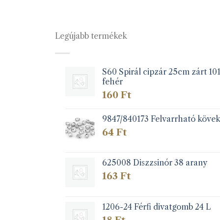
Legújabb termékek
S60 Spirál cipzár 25cm zárt 10
fehér
160
Ft
9847/840173 Felvarrható köve
64
Ft
625008 Diszzsinór 38 arany
163
Ft
1206-24 Férfi divatgomb 24 L
18
Ft