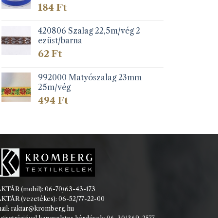
184
Ft
420806 Szalag 22,5m/vég 2
ezüst/barna
62
Ft
992000 Matyószalag 23mm
25m/vég
494
Ft
KTÁR (mobil): 06-70/63-43-173
KTÁR (vezetékes): 06-52/77-22-00
ail: raktar@kromberg.hu