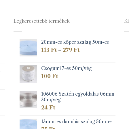
Legkeresettebb termékek
Ki
1
20mm-es köper szalag 50m-es
Ártartomány:
113
Ft
279
Ft
–
113 Ft
-
279 Ft
Csögumi 7-es 50m/vég
k
100
Ft
106006 Szatén egyoldalas 06mm
30m/vég
24
Ft
13mm-es danubia szalag 50m-es