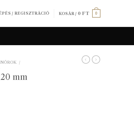
0
FT
0
ÉPÉS / REGISZTRÁCIÓ
KOSÁR /
SINÓROK
/
K
t 20 mm