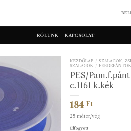
BEL
RÓLUNK
KAPCSOLAT
KEZDŐLAP
/
SZALAGOK, Z
SZALAGOK
/
FERDEPÁNTO
PES/Pam.f.pán
c.1161 k.kék
184
Ft
25 méter/vég
Elfogyott