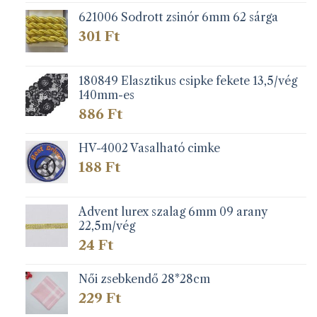
621006 Sodrott zsinór 6mm 62 sárga
301
Ft
180849 Elasztikus csipke fekete 13,5/vég
140mm-es
886
Ft
HV-4002 Vasalható cimke
188
Ft
Advent lurex szalag 6mm 09 arany
22,5m/vég
24
Ft
Női zsebkendő 28*28cm
229
Ft