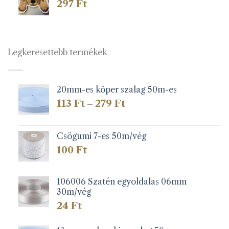
297
Ft
Legkeresettebb termékek
20mm-es köper szalag 50m-es
Ártartomány:
113
Ft
279
Ft
–
113 Ft
-
279 Ft
Csögumi 7-es 50m/vég
100
Ft
106006 Szatén egyoldalas 06mm
30m/vég
24
Ft