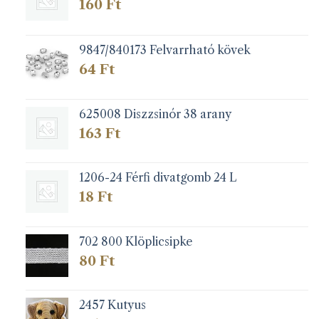
választhatók
160
Ft
ki
9847/840173 Felvarrható kövek
64
Ft
625008 Diszzsinór 38 arany
163
Ft
1206-24 Férfi divatgomb 24 L
18
Ft
702 800 Klöplicsipke
80
Ft
2457 Kutyus