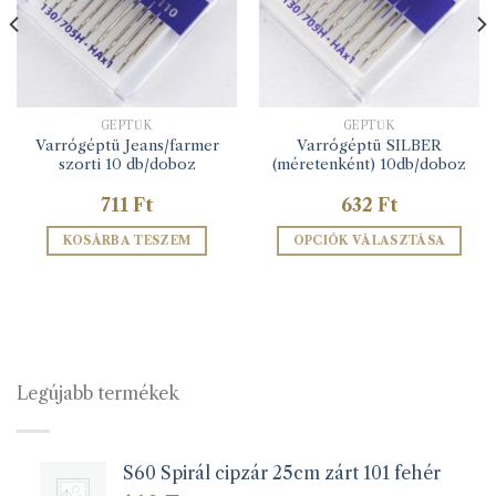
GÉPTŰK
GÉPTŰK
Varrógéptü Jeans/farmer
Varrógéptü SILBER
szorti 10 db/doboz
(méretenként) 10db/doboz
711
Ft
632
Ft
KOSÁRBA TESZEM
OPCIÓK VÁLASZTÁSA
Ennek
a
terméknek
több
variációja
van.
Legújabb termékek
A
változatok
a
S60 Spirál cipzár 25cm zárt 101 fehér
termékoldalon