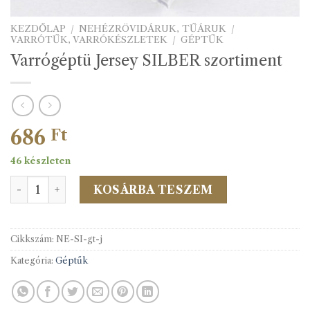
KEZDŐLAP
/
NEHÉZRÖVIDÁRUK, TŰÁRUK
/
VARRÓTŰK, VARRÓKÉSZLETEK
/
GÉPTŰK
Varrógéptü Jersey SILBER szortiment
686
Ft
46 készleten
Varrógéptü Jersey SILBER szortiment mennyiség
KOSÁRBA TESZEM
Cikkszám:
NE-SI-gt-j
Kategória:
Géptűk