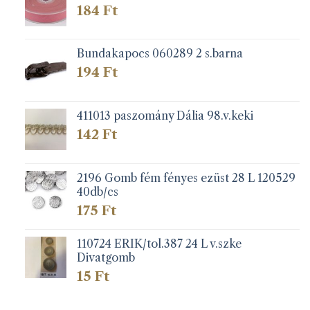
184
Ft
Bundakapocs 060289 2 s.barna
194
Ft
411013 paszomány Dália 98.v.keki
142
Ft
2196 Gomb fém fényes ezüst 28 L 120529
40db/cs
175
Ft
110724 ERIK/tol.387 24 L v.szke
Divatgomb
15
Ft