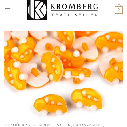
Skip
to
0
content
KEZDŐLAP
/
GOMBOK, CSATOK, BABASZEMEK
/