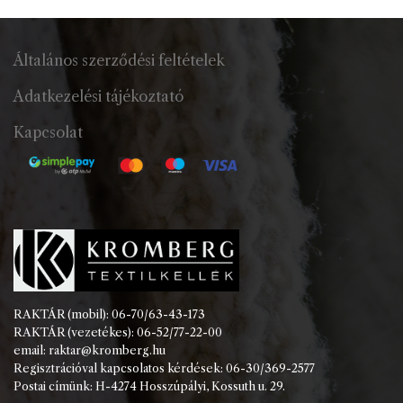
Általános szerződési feltételek
Adatkezelési tájékoztató
Kapcsolat
RAKTÁR (mobil): 06-70/63-43-173
RAKTÁR (vezetékes): 06-52/77-22-00
email: raktar@kromberg.hu
Regisztrációval kapcsolatos kérdések: 06-30/369-2577
Postai címünk: H-4274 Hosszúpályi, Kossuth u. 29.