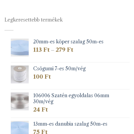
Legkeresettebb termékek
20mm-es köper szalag 50m-es
Ártartomány:
113
Ft
279
Ft
–
113 Ft
-
279 Ft
Csögumi 7-es 50m/vég
100
Ft
106006 Szatén egyoldalas 06mm
30m/vég
24
Ft
13mm-es danubia szalag 50m-es
75
Ft