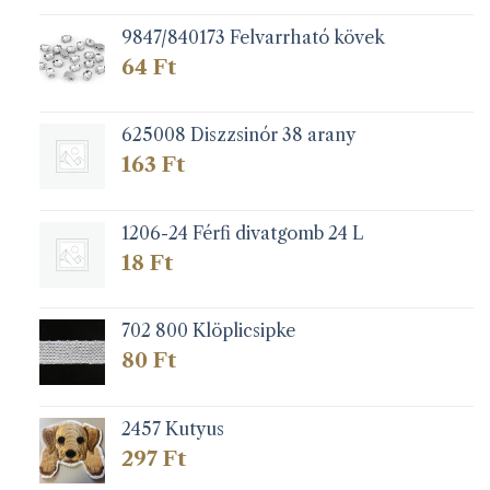
9847/840173 Felvarrható kövek
64
Ft
625008 Diszzsinór 38 arany
163
Ft
1206-24 Férfi divatgomb 24 L
18
Ft
702 800 Klöplicsipke
80
Ft
2457 Kutyus
297
Ft