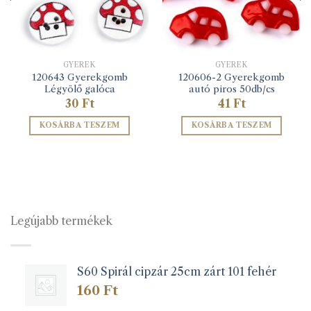
GYEREK
GYEREK
120643 Gyerekgomb
120606-2 Gyerekgomb
Légyölő galóca
autó piros 50db/cs
30
Ft
41
Ft
KOSÁRBA TESZEM
KOSÁRBA TESZEM
Legújabb termékek
S60 Spirál cipzár 25cm zárt 101 fehér
160
Ft