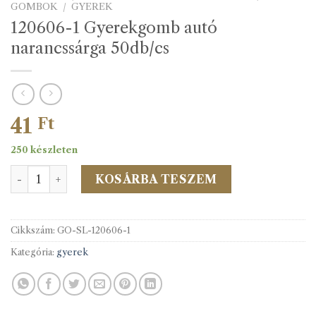
GOMBOK
/
GYEREK
120606-1 Gyerekgomb autó
narancssárga 50db/cs
41
Ft
250 készleten
120606-1 Gyerekgomb autó narancssárga 50db/cs menny
KOSÁRBA TESZEM
Cikkszám:
GO-SL-120606-1
Kategória:
gyerek