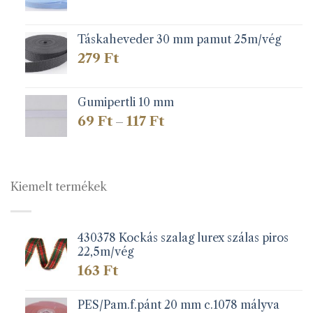
Táskaheveder 30 mm pamut 25m/vég
279
Ft
Gumipertli 10 mm
Ártartomány:
69
Ft
117
Ft
–
69 Ft
-
117 Ft
Kiemelt termékek
430378 Kockás szalag lurex szálas piros
22,5m/vég
163
Ft
PES/Pam.f.pánt 20 mm c.1078 mályva