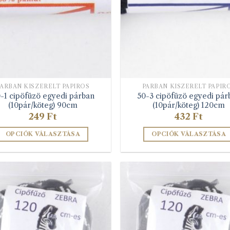
termékoldalon
választható
választhatók
ki
ki
PÁRBAN KISZERELT PAPÍROS
PÁRBAN KISZERELT PAPÍR
-1 cipöfüzö egyedi párban
50-3 cipöfüzö egyedi pár
(10pár/köteg) 90cm
(10pár/köteg) 120cm
249
Ft
432
Ft
OPCIÓK VÁLASZTÁSA
OPCIÓK VÁLASZTÁSA
Ennek
Ennek
a
a
terméknek
terméknek
több
több
variációja
variációja
van.
van.
A
A
változatok
változatok