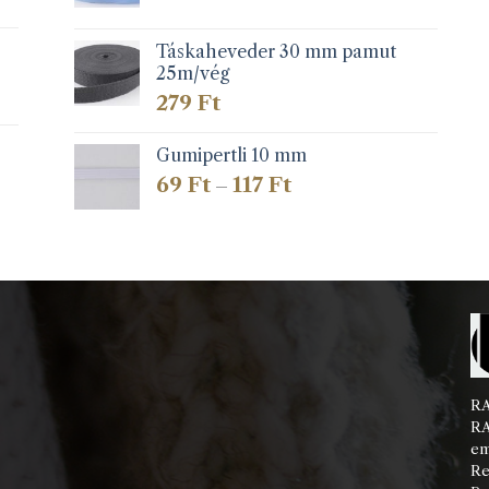
Táskaheveder 30 mm pamut
25m/vég
279
Ft
Gumipertli 10 mm
Ártartomány:
69
Ft
117
Ft
–
69 Ft
-
117 Ft
RA
RA
em
Re