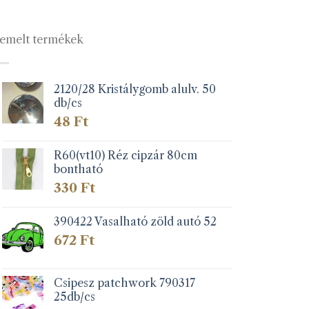
A
változatok
a
emelt termékek
lon
termékoldalon
k
választhatók
ki
2120/28 Kristálygomb alulv. 50
db/cs
48
Ft
R60(vt10) Réz cipzár 80cm
bontható
330
Ft
390422 Vasalható zöld autó 52
672
Ft
Csipesz patchwork 790317
25db/cs