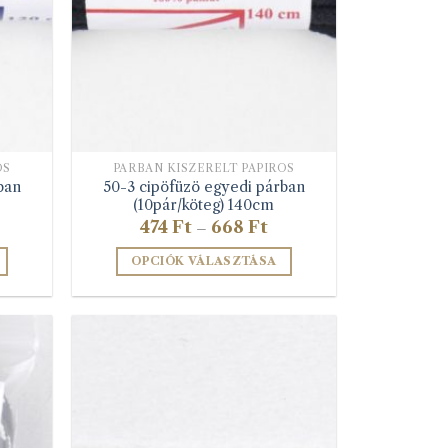
ki
k
OS
PÁRBAN KISZERELT PAPÍROS
ban
50-3 cipöfüzö egyedi párban
(10pár/köteg) 140cm
Ártartomány:
474
Ft
668
Ft
–
474 Ft
-
OPCIÓK VÁLASZTÁSA
668 Ft
Ennek
a
terméknek
több
variációja
van.
A
változatok