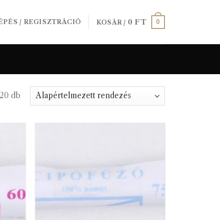
0
FT
0
ÉPÉS / REGISZTRÁCIÓ
KOSÁR /
 20 db