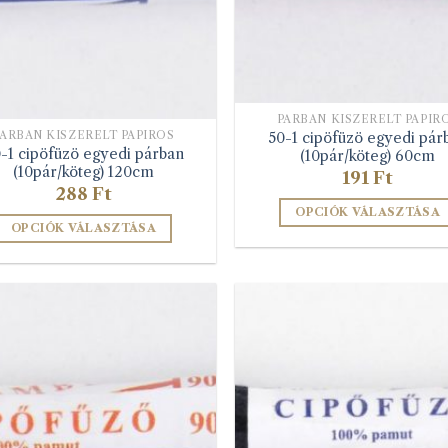
PÁRBAN KISZERELT PAPÍR
50-1 cipöfüzö egyedi pár
PÁRBAN KISZERELT PAPÍROS
-1 cipöfüzö egyedi párban
(10pár/köteg) 60cm
(10pár/köteg) 120cm
191
Ft
288
Ft
OPCIÓK VÁLASZTÁSA
OPCIÓK VÁLASZTÁSA
Ennek
Ennek
a
a
terméknek
terméknek
több
több
variációja
variációja
van.
van.
A
A
változatok
változatok
a
a
termékolda