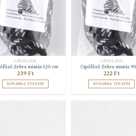
a
a
termékoldalon
termékolda
választhatók
választható
ki
ki
CIPŐFŰZŐK
CIPŐFŰZŐK
őfűző Zebra mintás 120 cm
Cipőfűző Zebra mintás 9
239
Ft
222
Ft
KOSÁRBA TESZEM
KOSÁRBA TESZEM