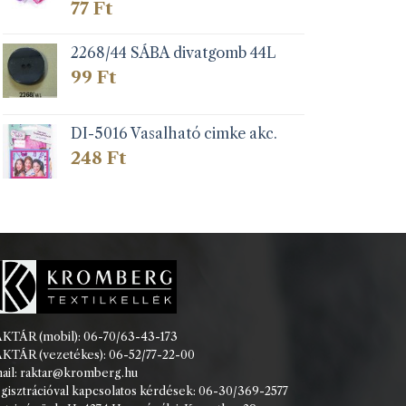
77
Ft
2268/44 SÁBA divatgomb 44L
99
Ft
DI-5016 Vasalható cimke akc.
248
Ft
KTÁR (mobil): 06-70/63-43-173
KTÁR (vezetékes): 06-52/77-22-00
ail: raktar@kromberg.hu
gisztrációval kapcsolatos kérdések: 06-30/369-2577