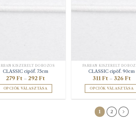
ÁRBAN KISZERELT DOBOZOS
PÁRBAN KISZERELT DOBO
CLASSIC cipöf. 75cm
CLASSIC cipöf. 90cm
Ártartomány:
Ár
279
Ft
292
Ft
311
Ft
326
Ft
–
–
279 Ft
31
-
-
OPCIÓK VÁLASZTÁSA
OPCIÓK VÁLASZTÁSA
292 Ft
32
Ennek
Ennek
a
a
terméknek
terméknek
1
2
több
több
variációja
variációja
van.
van.