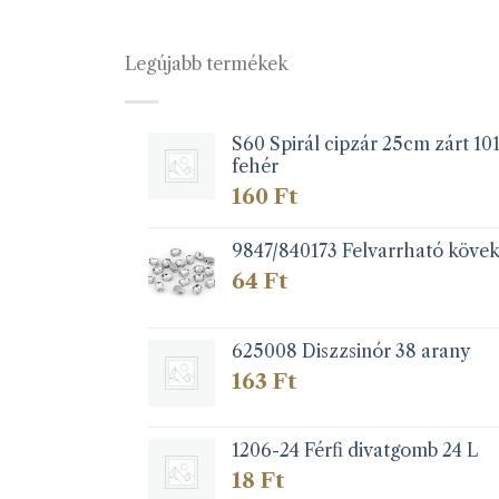
Legújabb termékek
S60 Spirál cipzár 25cm zárt 10
fehér
160
Ft
9847/840173 Felvarrható köve
64
Ft
625008 Diszzsinór 38 arany
163
Ft
1206-24 Férfi divatgomb 24 L
18
Ft