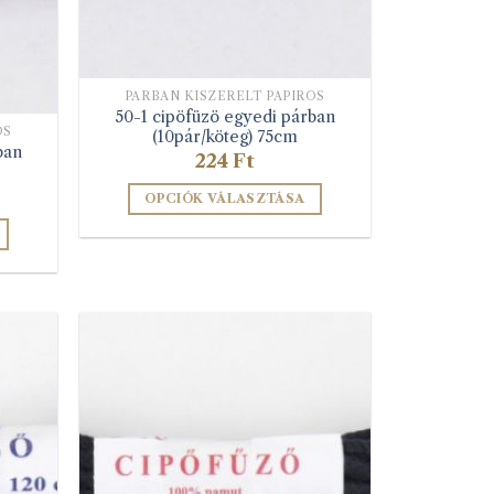
PÁRBAN KISZERELT PAPÍROS
50-1 cipöfüzö egyedi párban
OS
(10pár/köteg) 75cm
ban
224
Ft
OPCIÓK VÁLASZTÁSA
Ennek
a
terméknek
több
variációja
van.
A
változatok
a
termékoldalon
választhatók
lon