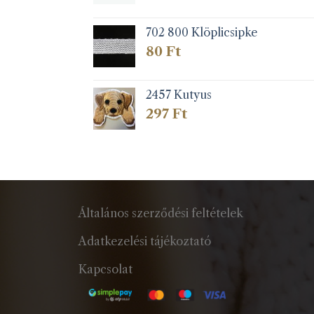
702 800 Klöplicsipke
80
Ft
2457 Kutyus
297
Ft
Általános szerződési feltételek
Adatkezelési tájékoztató
Kapcsolat