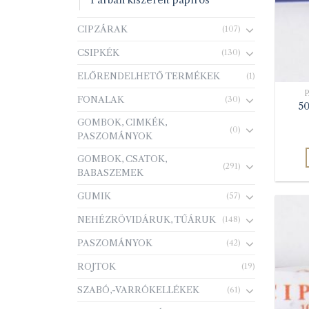
Párban kiszerelt papíros
CIPZÁRAK
(107)
CSIPKÉK
(130)
ELŐRENDELHETŐ TERMÉKEK
(1)
FONALAK
(30)
50
GOMBOK, CIMKÉK,
(0)
PASZOMÁNYOK
GOMBOK, CSATOK,
(291)
BABASZEMEK
GUMIK
(57)
NEHÉZRÖVIDÁRUK, TŰÁRUK
(148)
PASZOMÁNYOK
(42)
ROJTOK
(19)
SZABÓ,-VARRÓKELLÉKEK
(61)