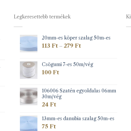
A
A
változatok
változatok
a
a
Legkeresettebb termékek
Ki
termékoldalon
termékolda
választhatók
választható
ki
ki
1
20mm-es köper szalag 50m-es
Ártartomány:
113
Ft
279
Ft
–
113 Ft
-
279 Ft
Csögumi 7-es 50m/vég
k
100
Ft
106006 Szatén egyoldalas 06mm
30m/vég
24
Ft
13mm-es danubia szalag 50m-es
75
Ft