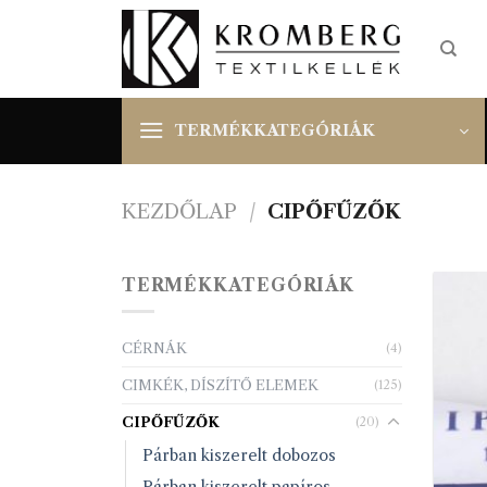
Skip
to
content
TERMÉKKATEGÓRIÁK
KEZDŐLAP
/
CIPŐFŰZŐK
TERMÉKKATEGÓRIÁK
CÉRNÁK
(4)
CIMKÉK, DÍSZÍTŐ ELEMEK
(125)
CIPŐFŰZŐK
(20)
Párban kiszerelt dobozos