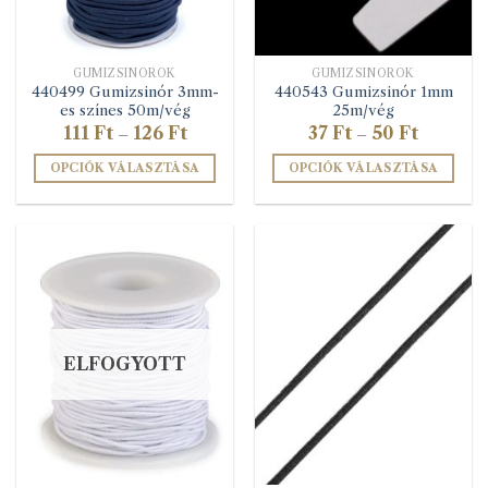
GUMIZSINÓROK
GUMIZSINÓROK
440499 Gumizsinór 3mm-
440543 Gumizsinór 1mm
es színes 50m/vég
25m/vég
Ártartomány:
Ártartom
111
Ft
126
Ft
37
Ft
50
Ft
–
–
111 Ft
37 Ft
-
-
OPCIÓK VÁLASZTÁSA
OPCIÓK VÁLASZTÁSA
126 Ft
50 Ft
Ennek
Ennek
a
a
terméknek
terméknek
több
több
variációja
variációja
van.
van.
A
A
változatok
változatok
ELFOGYOTT
a
a
termékoldalon
termékoldalon
választhatók
választhatók
ki
ki