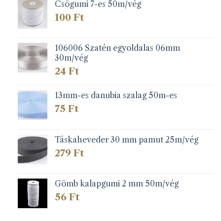
279 Ft
Csögumi 7-es 50m/vég
100
Ft
106006 Szatén egyoldalas 06mm
30m/vég
24
Ft
13mm-es danubia szalag 50m-es
75
Ft
Táskaheveder 30 mm pamut 25m/vég
279
Ft
Gömb kalapgumi 2 mm 50m/vég
56
Ft