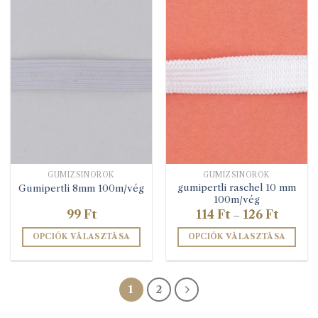
terméknek
több
variációja
van.
A
változatok
a
termékoldalon
választhatók
ki
GUMIZSINÓROK
GUMIZSINÓROK
gumipertli raschel 10 mm
Gumipertli 8mm 100m/vég
100m/vég
Ártarto
99
Ft
114
Ft
126
Ft
–
114 Ft
-
OPCIÓK VÁLASZTÁSA
OPCIÓK VÁLASZTÁSA
126 Ft
Ennek
Ennek
a
a
terméknek
terméknek
1
2
több
több
variációja
variációja