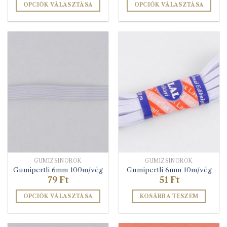
-
OPCIÓK VÁLASZTÁSA
OPCIÓK VÁLASZTÁSA
117 Ft
Ennek
Ennek
a
a
terméknek
terméknek
több
több
variációja
variációja
van.
van.
A
A
változatok
változatok
a
a
termékoldalon
termékoldalon
választhatók
választhatók
ki
ki
GUMIZSINÓROK
GUMIZSINÓROK
Gumipertli 6mm 100m/vég
Gumipertli 6mm 10m/vég
79
Ft
51
Ft
OPCIÓK VÁLASZTÁSA
KOSÁRBA TESZEM
Ennek
a