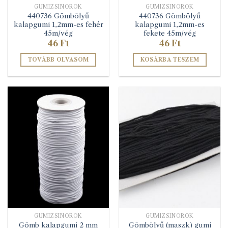
GUMIZSINÓROK
GUMIZSINÓROK
440736 Gömbölyű
440736 Gömbölyű
kalapgumi 1,2mm-es fehér
kalapgumi 1,2mm-es
45m/vég
fekete 45m/vég
46
Ft
46
Ft
TOVÁBB OLVASOM
KOSÁRBA TESZEM
GUMIZSINÓROK
GUMIZSINÓROK
Gömb kalapgumi 2 mm
Gömbölyű (maszk) gumi