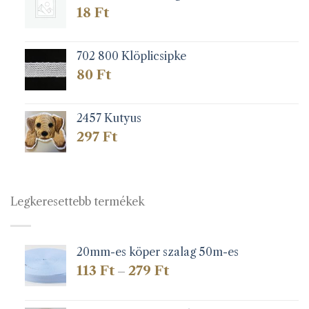
18
Ft
702 800 Klöplicsipke
80
Ft
2457 Kutyus
297
Ft
Legkeresettebb termékek
20mm-es köper szalag 50m-es
Ártartomány:
113
Ft
279
Ft
–
113 Ft
-