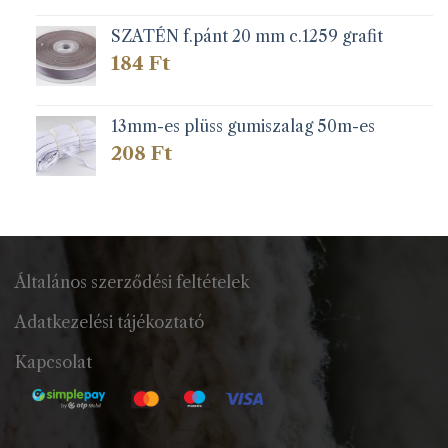
SZATÉN f.pánt 20 mm c.1259 grafit
184
Ft
13mm-es plüss gumiszalag 50m-es
208
Ft
Általános szerződési feltételek
Adatkezelési tájékoztató
Kapcsolat