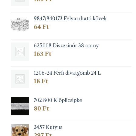
9847/840173 Felvarrható kövek
64
Ft
625008 Diszzsinór 38 arany
163
Ft
1206-24 Férfi divatgomb 24 L
18
Ft
702 800 Klöplicsipke
80
Ft
2457 Kutyus
297
Ft