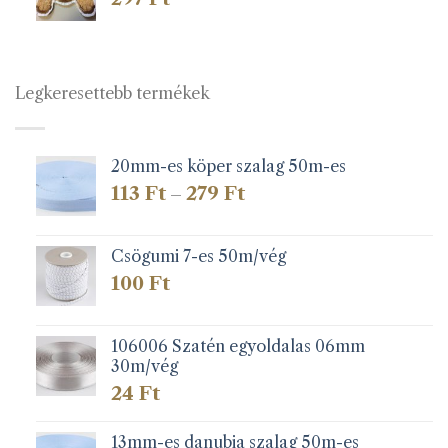
Legkeresettebb termékek
20mm-es köper szalag 50m-es
Ártartomány:
113
Ft
279
Ft
–
113 Ft
-
279 Ft
Csögumi 7-es 50m/vég
100
Ft
106006 Szatén egyoldalas 06mm
30m/vég
24
Ft
13mm-es danubia szalag 50m-es