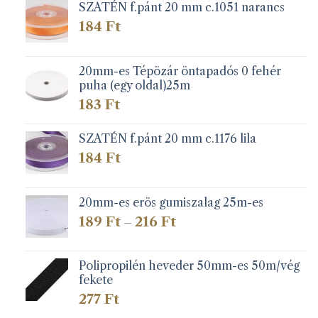
SZATÉN f.pánt 20 mm c.1051 narancs
184
Ft
20mm-es Tépözár öntapadós 0 fehér
puha (egy oldal)25m
183
Ft
SZATÉN f.pánt 20 mm c.1176 lila
184
Ft
20mm-es erös gumiszalag 25m-es
Ártartomány:
189
Ft
216
Ft
–
189 Ft
-
216 Ft
Polipropilén heveder 50mm-es 50m/vég
fekete
277
Ft