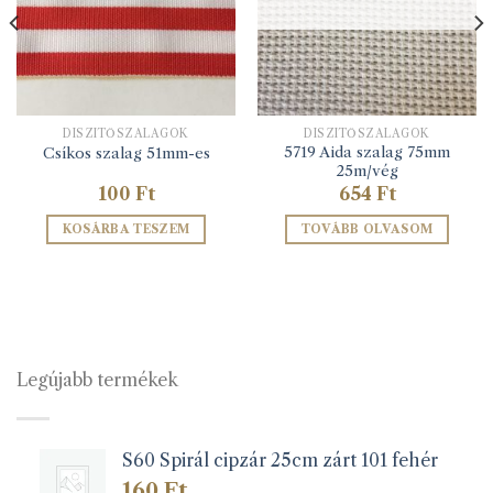
DÍSZÍTŐSZALAGOK
DÍSZÍTŐSZALAGOK
5719 Aida szalag 75mm
Csíkos szalag 51mm-es
25m/vég
100
Ft
654
Ft
KOSÁRBA TESZEM
TOVÁBB OLVASOM
Legújabb termékek
S60 Spirál cipzár 25cm zárt 101 fehér
160
Ft