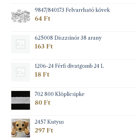
9847/840173 Felvarrható kövek
64
Ft
625008 Diszzsinór 38 arany
163
Ft
1206-24 Férfi divatgomb 24 L
18
Ft
702 800 Klöplicsipke
80
Ft
2457 Kutyus
297
Ft