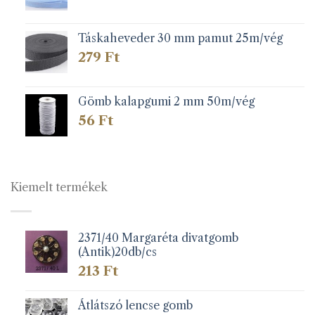
Táskaheveder 30 mm pamut 25m/vég
279
Ft
Gömb kalapgumi 2 mm 50m/vég
56
Ft
Kiemelt termékek
2371/40 Margaréta divatgomb
(Antik)20db/cs
213
Ft
Átlátszó lencse gomb