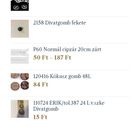
2158 Divatgomb fekete
P60 Normál cipzár 20cm zárt
Ártartomány:
50
Ft
187
Ft
–
50 Ft
-
187 Ft
120416 Kókusz gomb 48L
84
Ft
110724 ERIK/tol.387 24 L v.szke
Divatgomb
15
Ft