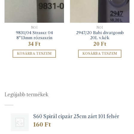
NŐI
NŐI
9831/04 Strassz 04
2947/20 Babi divatgomb
8*13mm rózsaszín
20L v.kék
34
Ft
20
Ft
KOSÁRBA TESZEM
KOSÁRBA TESZEM
Legújabb termékek
S60 Spirál cipzár 25cm zárt 101 fehér
160
Ft