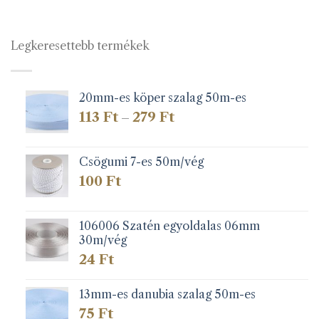
Legkeresettebb termékek
20mm-es köper szalag 50m-es
Ártartomány:
113
Ft
279
Ft
–
113 Ft
-
279 Ft
Csögumi 7-es 50m/vég
100
Ft
106006 Szatén egyoldalas 06mm
30m/vég
24
Ft
13mm-es danubia szalag 50m-es
75
Ft