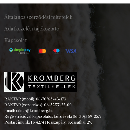
Általános szerződési feltételek
Adatkezelési tájékoztató
Kapcsolat
RAKTÁR (mobil): 06-70/63-43-173
RAKTÁR (vezetékes): 06-52/77-22-00
email: raktar@kromberg.hu
Regisztrációval kapcsolatos kérdések: 06-30/369-2577
Postai címünk: H-4274 Hosszúpályi, Kossuth u. 29.