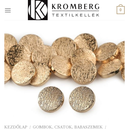
Skip
to
0
content
KEZDŐLAP
/
GOMBOK, CSATOK, BABASZEMEK
/