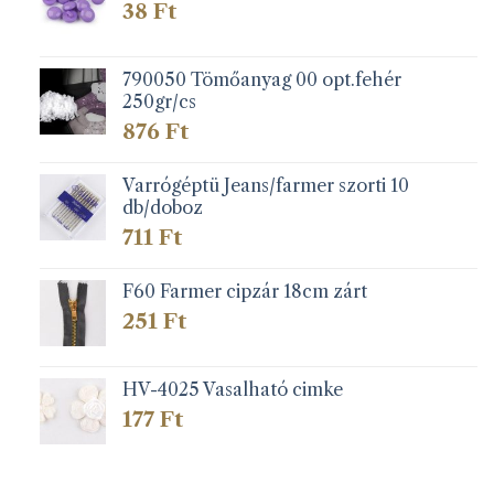
38
Ft
790050 Tömőanyag 00 opt.fehér
250gr/cs
876
Ft
Varrógéptü Jeans/farmer szorti 10
db/doboz
711
Ft
F60 Farmer cipzár 18cm zárt
251
Ft
HV-4025 Vasalható cimke
177
Ft