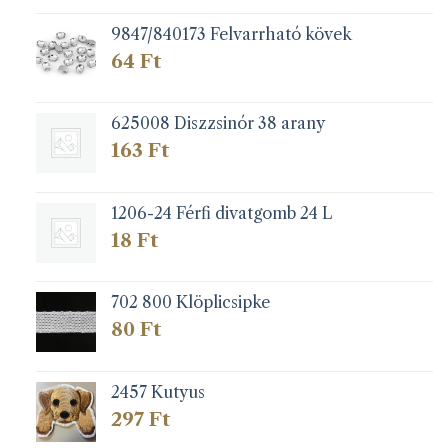
9847/840173 Felvarrható kövek
64
Ft
625008 Diszzsinór 38 arany
163
Ft
1206-24 Férfi divatgomb 24 L
18
Ft
702 800 Klöplicsipke
80
Ft
2457 Kutyus
297
Ft