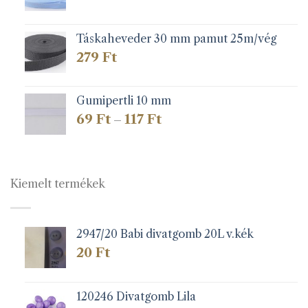
Táskaheveder 30 mm pamut 25m/vég
279
Ft
Gumipertli 10 mm
Ártartomány:
69
Ft
117
Ft
–
69 Ft
-
117 Ft
Kiemelt termékek
2947/20 Babi divatgomb 20L v.kék
20
Ft
120246 Divatgomb Lila