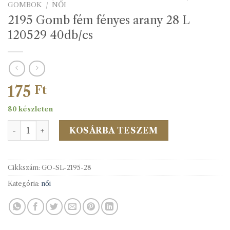
GOMBOK
/
NŐI
2195 Gomb fém fényes arany 28 L
120529 40db/cs
175
Ft
80 készleten
2195 Gomb fém fényes arany 28 L 120529 40db/cs mennyi
KOSÁRBA TESZEM
Cikkszám:
GO-SL-2195-28
Kategória:
női