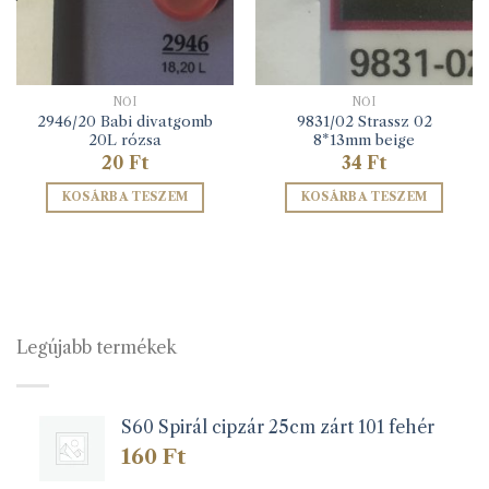
NŐI
NŐI
2946/20 Babi divatgomb
9831/02 Strassz 02
20L rózsa
8*13mm beige
20
Ft
34
Ft
KOSÁRBA TESZEM
KOSÁRBA TESZEM
Legújabb termékek
S60 Spirál cipzár 25cm zárt 101 fehér
160
Ft