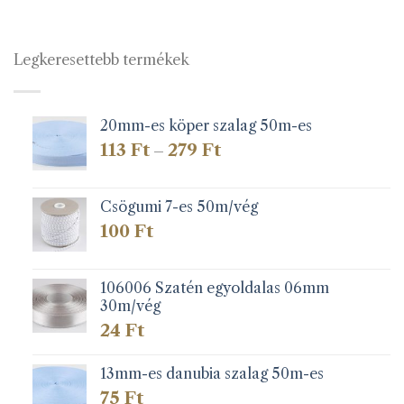
Legkeresettebb termékek
20mm-es köper szalag 50m-es
Ártartomány:
113
Ft
279
Ft
–
113 Ft
-
279 Ft
Csögumi 7-es 50m/vég
100
Ft
106006 Szatén egyoldalas 06mm
30m/vég
24
Ft
13mm-es danubia szalag 50m-es
75
Ft