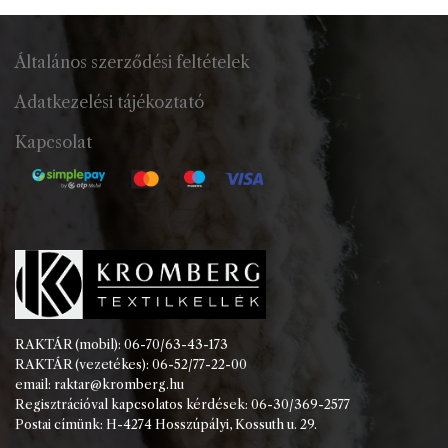
Általános szerződési feltételek
Adatkezelési tájékoztató
Kapcsolat
RAKTÁR (mobil): 06-70/63-43-173
RAKTÁR (vezetékes): 06-52/77-22-00
email: raktar@kromberg.hu
Regisztrációval kapcsolatos kérdések: 06-30/369-2577
Postai címünk: H-4274 Hosszúpályi, Kossuth u. 29.