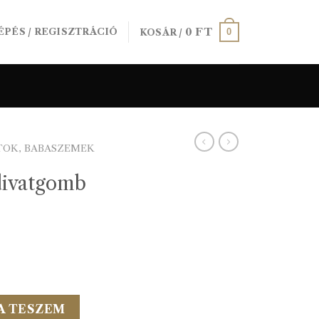
0
FT
0
ÉPÉS / REGISZTRÁCIÓ
KOSÁR /
TOK, BABASZEMEK
divatgomb
ekete mennyiség
A TESZEM