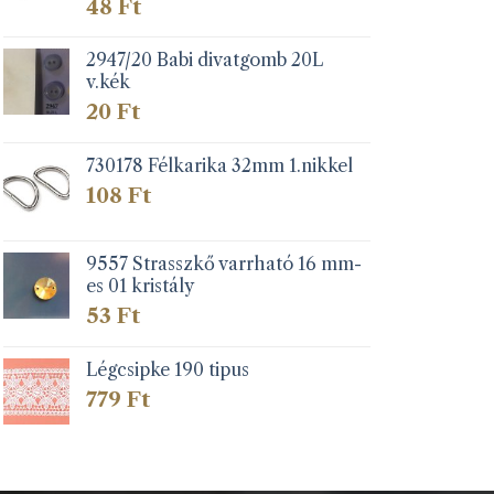
48
Ft
2947/20 Babi divatgomb 20L
v.kék
20
Ft
730178 Félkarika 32mm 1.nikkel
108
Ft
9557 Strasszkő varrható 16 mm-
es 01 kristály
53
Ft
Légcsipke 190 tipus
779
Ft