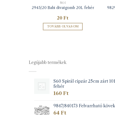
NŐI
mb 18L zöld
2945/20 Babi divatgomb 20L fehér
9829
20
Ft
ZEM
TOVÁBB OLVASOM
Legújabb termékek
S60 Spirál cipzár 25cm zárt 10
fehér
160
Ft
9847/840173 Felvarrható köve
64
Ft