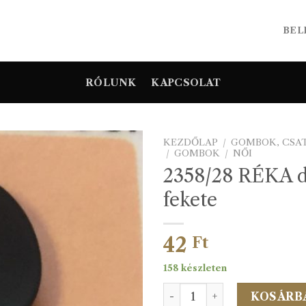
BEL
RÓLUNK
KAPCSOLAT
KEZDŐLAP
/
GOMBOK, CSA
/
GOMBOK
/
NŐI
2358/28 RÉKA 
fekete
42
Ft
158 készleten
2358/28 RÉKA divatgomb f
KOSÁRB