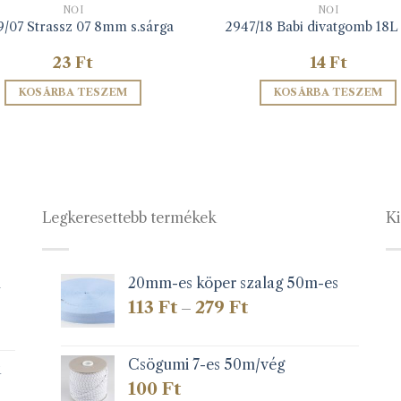
NŐI
NŐI
/07 Strassz 07 8mm s.sárga
2947/18 Babi divatgomb 18L 
23
Ft
14
Ft
KOSÁRBA TESZEM
KOSÁRBA TESZEM
Legkeresettebb termékek
Ki
1
20mm-es köper szalag 50m-es
Ártartomány:
113
Ft
279
Ft
–
113 Ft
-
279 Ft
Csögumi 7-es 50m/vég
k
100
Ft