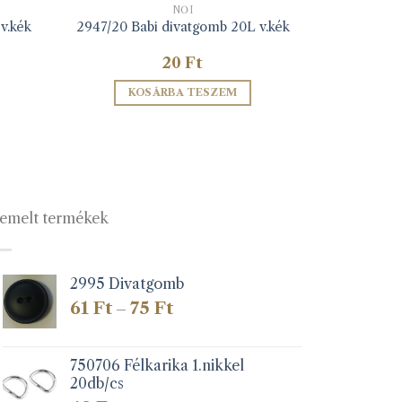
NŐI
v.kék
2947/20 Babi divatgomb 20L v.kék
20
Ft
KOSÁRBA TESZEM
emelt termékek
2995 Divatgomb
Ártartomány:
61
Ft
75
Ft
–
61 Ft
-
75 Ft
750706 Félkarika 1.nikkel
20db/cs