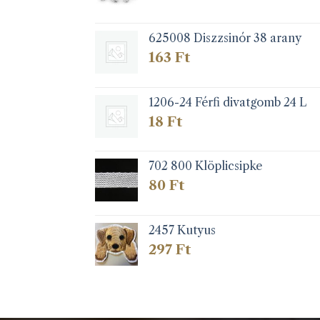
625008 Diszzsinór 38 arany
163
Ft
1206-24 Férfi divatgomb 24 L
18
Ft
702 800 Klöplicsipke
80
Ft
2457 Kutyus
297
Ft