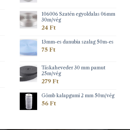
106006 Szatén egyoldalas 06mm
30m/vég
24
Ft
13mm-es danubia szalag 50m-es
75
Ft
Táskaheveder 30 mm pamut
25m/vég
279
Ft
Gömb kalapgumi 2 mm 50m/vég
56
Ft