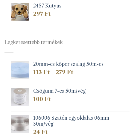
2457 Kutyus
297
Ft
Legkeresettebb termékek
20mm-es köper szalag 50m-es
Ártartomány:
113
Ft
279
Ft
–
113 Ft
-
279 Ft
Csögumi 7-es 50m/vég
100
Ft
106006 Szatén egyoldalas 06mm
30m/vég
24
Ft