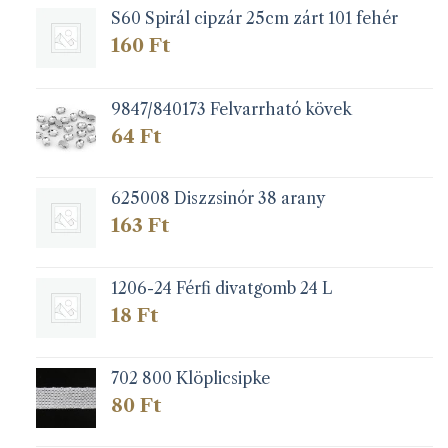
S60 Spirál cipzár 25cm zárt 101 fehér
160
Ft
9847/840173 Felvarrható kövek
64
Ft
625008 Diszzsinór 38 arany
163
Ft
1206-24 Férfi divatgomb 24 L
18
Ft
702 800 Klöplicsipke
80
Ft