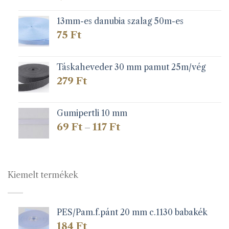
13mm-es danubia szalag 50m-es
75
Ft
Táskaheveder 30 mm pamut 25m/vég
279
Ft
Gumipertli 10 mm
Ártartomány:
69
Ft
117
Ft
–
69 Ft
-
117 Ft
Kiemelt termékek
PES/Pam.f.pánt 20 mm c.1130 babakék
184
Ft