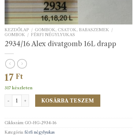
KEZDŐLAP
/
GOMBOK, CSATOK, BABASZEMEK
/
GOMBOK
/
FÉRFI NÉGYLYUKAS
2934/16 Alex divatgomb 16L drapp
17
Ft
317 készleten
2934/16 Alex divatgomb 16L drapp mennyiség
KOSÁRBA TESZEM
Cikkszám:
GO-HG-2934-16
Kategória:
férfi négylyukas