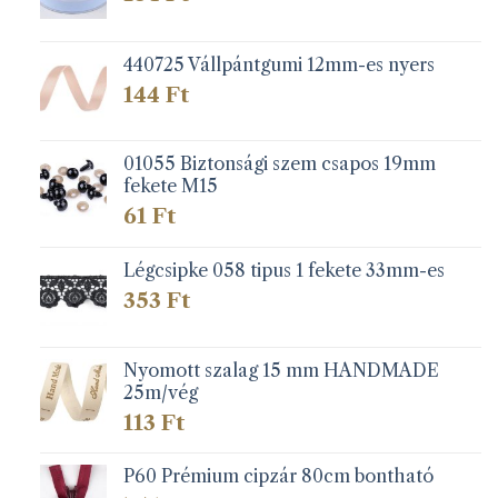
440725 Vállpántgumi 12mm-es nyers
144
Ft
01055 Biztonsági szem csapos 19mm
fekete M15
61
Ft
Légcsipke 058 tipus 1 fekete 33mm-es
353
Ft
Nyomott szalag 15 mm HANDMADE
25m/vég
113
Ft
P60 Prémium cipzár 80cm bontható