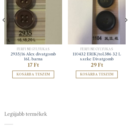
FÉRFI NÉGYLYUKAS
FÉRFI NÉGYLYUKAS
2935/16 Alex divatgomb
110432 ERIK/tol.386 32 L
16L barna
s.szke Divatgomb
17
Ft
29
Ft
KOSÁRBA TESZEM
KOSÁRBA TESZEM
Legújabb termékek