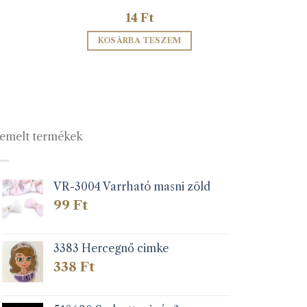
14
Ft
KOSÁRBA TESZEM
emelt termékek
VR-3004 Varrható masni zöld
99
Ft
3383 Hercegnő cimke
338
Ft