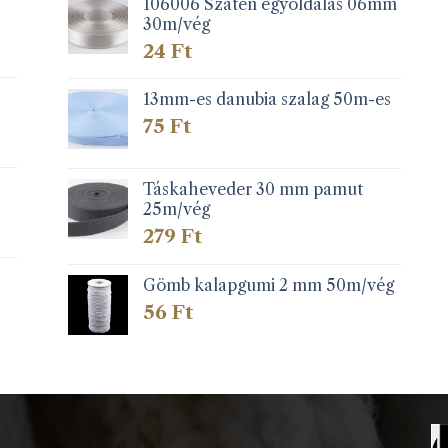
106006 Szatén egyoldalas 06mm
30m/vég
24
Ft
13mm-es danubia szalag 50m-es
75
Ft
Táskaheveder 30 mm pamut
25m/vég
279
Ft
Gömb kalapgumi 2 mm 50m/vég
56
Ft