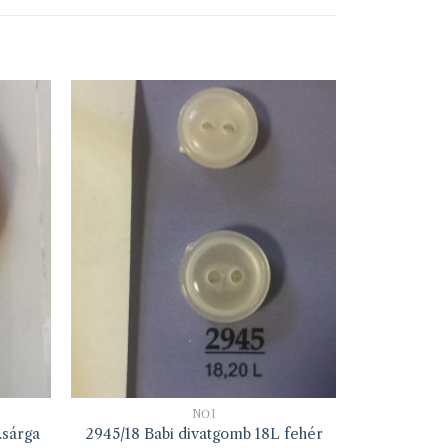
NŐI
.sárga
2945/18 Babi divatgomb 18L fehér