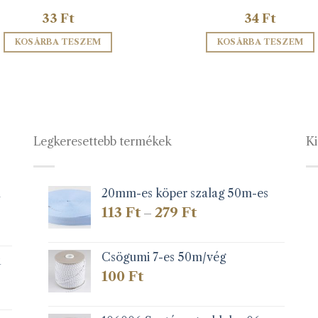
33
Ft
34
Ft
KOSÁRBA TESZEM
KOSÁRBA TESZEM
Legkeresettebb termékek
Ki
1
20mm-es köper szalag 50m-es
Ártartomány:
113
Ft
279
Ft
–
113 Ft
-
279 Ft
Csögumi 7-es 50m/vég
k
100
Ft