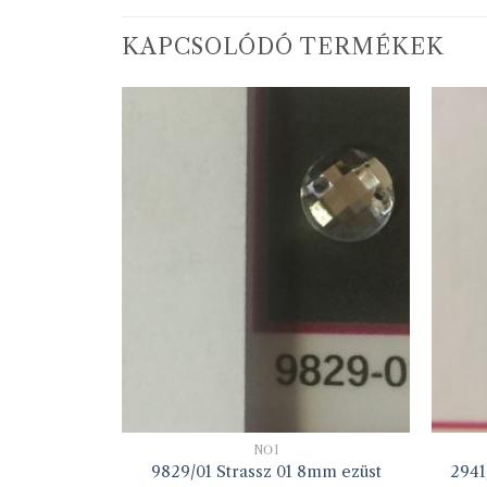
KAPCSOLÓDÓ TERMÉKEK
NŐI
tgomb 20L
9829/01 Strassz 01 8mm ezüst
2941