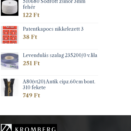
510680 Sodrott zsinór 3mm
fehér
122
Ft
Patentkapocs nikkelezett 3
38
Ft
Levendulás szalag 235200/0 v.lila
251
Ft
A80(vt20) Antik cipz.60cm bont.
310 fekete
749
Ft