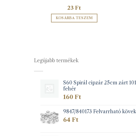
23
Ft
ZEM
KOSÁRBA TESZEM
Legújabb termékek
S60 Spirál cipzár 25cm zárt 10
fehér
160
Ft
9847/840173 Felvarrható köve
64
Ft