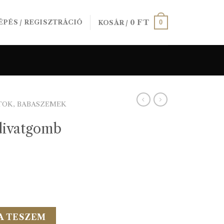
0
FT
0
ÉPÉS / REGISZTRÁCIÓ
KOSÁR /
TOK, BABASZEMEK
divatgomb
4/60L fehér mennyiség
A TESZEM