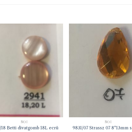
NŐI
NŐI
/18 Betti divatgomb 18L ecrü
9831/07 Strassz 07 8*13mm s