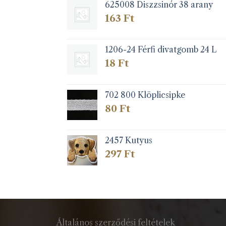
625008 Diszzsinór 38 arany
163
Ft
1206-24 Férfi divatgomb 24 L
18
Ft
702 800 Klöplicsipke
80
Ft
2457 Kutyus
297
Ft
Általános szerződési feltételek