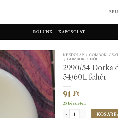
BEL
RÓLUNK
KAPCSOLAT
KEZDŐLAP
/
GOMBOK, CSA
/
GOMBOK
/
NŐI
2990/54 Dorka 
54/60L fehér
91
Ft
25 készleten
2990/54 Dorka divatgomb 5
KOSÁRB