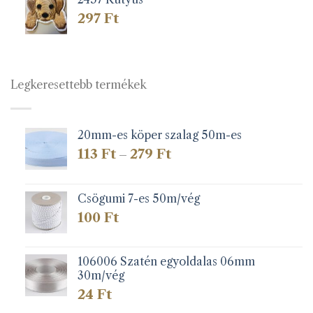
297
Ft
Legkeresettebb termékek
20mm-es köper szalag 50m-es
Ártartomány:
113
Ft
279
Ft
–
113 Ft
-
279 Ft
Csögumi 7-es 50m/vég
100
Ft
106006 Szatén egyoldalas 06mm
30m/vég
24
Ft