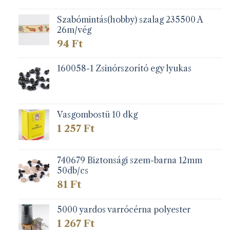
Szabómintás(hobby) szalag 235500 A
26m/vég
94
Ft
160058-1 Zsinórszorító egy lyukas
Vasgombostü 10 dkg
1 257
Ft
740679 Biztonsági szem-barna 12mm
50db/cs
81
Ft
5000 yardos varrócérna polyester
1 267
Ft