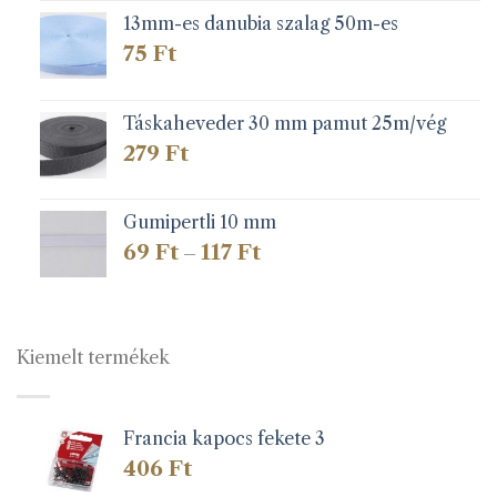
13mm-es danubia szalag 50m-es
75
Ft
Táskaheveder 30 mm pamut 25m/vég
279
Ft
Gumipertli 10 mm
Ártartomány:
69
Ft
117
Ft
–
69 Ft
-
117 Ft
Kiemelt termékek
Francia kapocs fekete 3
406
Ft