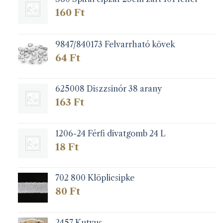
160
Ft
9847/840173 Felvarrható kövek
64
Ft
625008 Diszzsinór 38 arany
163
Ft
1206-24 Férfi divatgomb 24 L
18
Ft
702 800 Klöplicsipke
80
Ft
2457 Kutyus