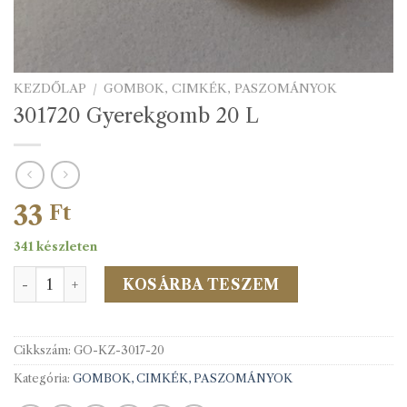
KEZDŐLAP
/
GOMBOK, CIMKÉK, PASZOMÁNYOK
301720 Gyerekgomb 20 L
33
Ft
341 készleten
301720 Gyerekgomb 20 L mennyiség
KOSÁRBA TESZEM
Cikkszám:
GO-KZ-3017-20
Kategória:
GOMBOK, CIMKÉK, PASZOMÁNYOK