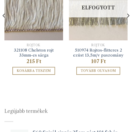
ELFOGYOTT
ROJTOK
ROJTOK
321108 Chelston rojt
510974 Rojtos-flitteres 2
33mm-es sárga
ezüst 13,5m/v paszomány
215
Ft
107
Ft
KOSÁRBA TESZEM
TOVÁBB OLVASOM
Legújabb termékek