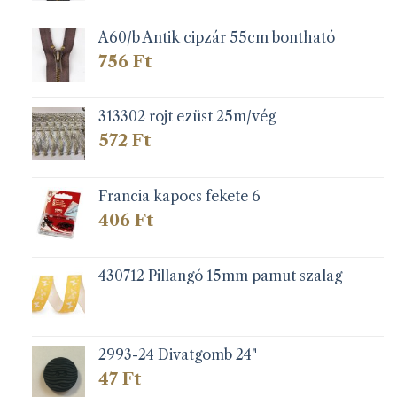
A60/b Antik cipzár 55cm bontható
756
Ft
313302 rojt ezüst 25m/vég
572
Ft
Francia kapocs fekete 6
406
Ft
430712 Pillangó 15mm pamut szalag
2993-24 Divatgomb 24"
47
Ft