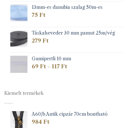
13mm-es danubia szalag 50m-es
75
Ft
Táskaheveder 30 mm pamut 25m/vég
279
Ft
Gumipertli 10 mm
Ártartomány:
69
Ft
117
Ft
–
69 Ft
-
117 Ft
Kiemelt termékek
A60/b Antik cipzár 70cm bontható
984
Ft