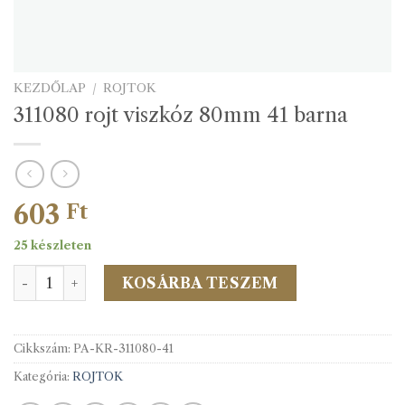
KEZDŐLAP
/
ROJTOK
311080 rojt viszkóz 80mm 41 barna
603
Ft
25 készleten
311080 rojt viszkóz 80mm 41 barna mennyiség
KOSÁRBA TESZEM
Cikkszám:
PA-KR-311080-41
Kategória:
ROJTOK