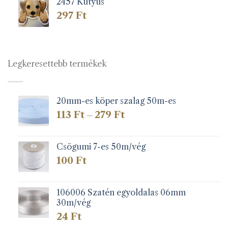
2457 Kutyus
297
Ft
Legkeresettebb termékek
20mm-es köper szalag 50m-es
Ártartomány:
113
Ft
279
Ft
–
113 Ft
-
279 Ft
Csögumi 7-es 50m/vég
100
Ft
106006 Szatén egyoldalas 06mm
30m/vég
24
Ft