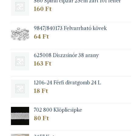
S60 Spirál cipzár 25cm zárt 101 fehér
160
Ft
9847/840173 Felvarrható kövek
64
Ft
625008 Diszzsinór 38 arany
163
Ft
1206-24 Férfi divatgomb 24 L
18
Ft
702 800 Klöplicsipke
80
Ft