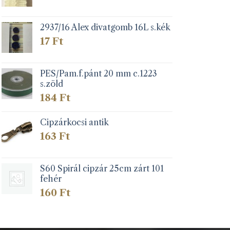
2937/16 Alex divatgomb 16L s.kék
17
Ft
PES/Pam.f.pánt 20 mm c.1223
s.zöld
184
Ft
Cipzárkocsi antik
163
Ft
S60 Spirál cipzár 25cm zárt 101
fehér
160
Ft