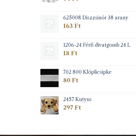
625008 Diszzsinór 38 arany
163
Ft
1206-24 Férfi divatgomb 24 L
18
Ft
702 800 Klöplicsipke
80
Ft
2457 Kutyus
297
Ft