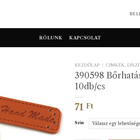
BEL
RÓLUNK
KAPCSOLAT
KEZDŐLAP
/
CIMKÉK, DÍSZ
390598 Bőrhatá
10db/cs
71
Ft
Szín