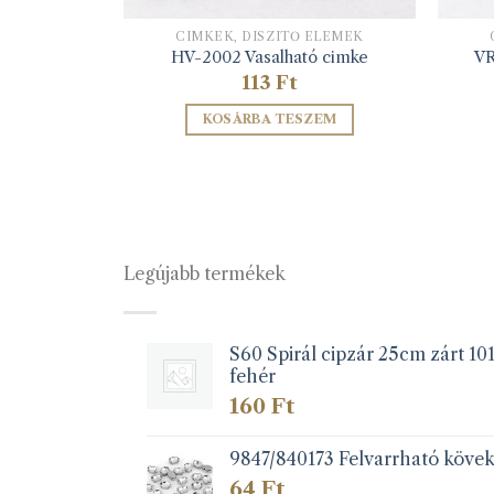
ELEMEK
CIMKÉK, DÍSZÍTŐ ELEMEK
ó cimke
HV-2002 Vasalható cimke
VR
113
Ft
ZEM
KOSÁRBA TESZEM
Legújabb termékek
S60 Spirál cipzár 25cm zárt 10
fehér
160
Ft
9847/840173 Felvarrható köve
64
Ft