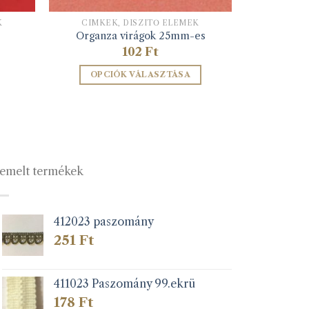
K
CIMKÉK, DÍSZÍTŐ ELEMEK
Organza virágok 25mm-es
102
Ft
OPCIÓK VÁLASZTÁSA
Ennek
a
terméknek
több
variációja
emelt termékek
van.
A
változatok
a
412023 paszomány
termékoldalon
251
Ft
választhatók
ki
411023 Paszomány 99.ekrü
178
Ft