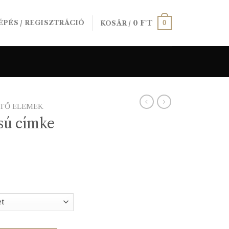
0
FT
0
ÉPÉS / REGISZTRÁCIÓ
KOSÁR /
ÍTŐ ELEMEK
sú címke