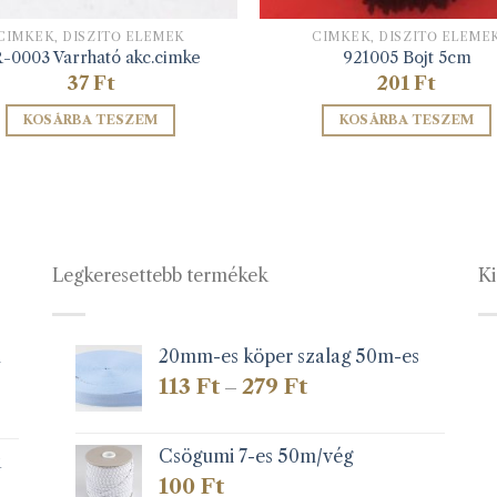
CIMKÉK, DÍSZÍTŐ ELEMEK
CIMKÉK, DÍSZÍTŐ ELEME
-0003 Varrható akc.cimke
921005 Bojt 5cm
37
Ft
201
Ft
KOSÁRBA TESZEM
KOSÁRBA TESZEM
Legkeresettebb termékek
Ki
1
20mm-es köper szalag 50m-es
Ártartomány:
113
Ft
279
Ft
–
113 Ft
-
279 Ft
Csögumi 7-es 50m/vég
k
100
Ft