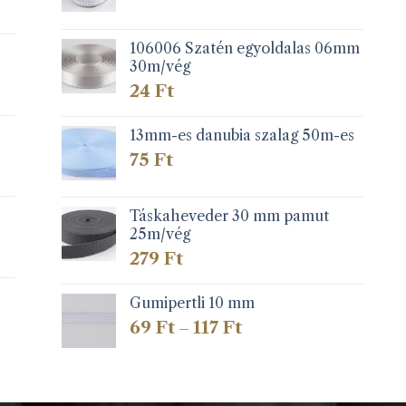
106006 Szatén egyoldalas 06mm
30m/vég
24
Ft
13mm-es danubia szalag 50m-es
75
Ft
Táskaheveder 30 mm pamut
25m/vég
279
Ft
Gumipertli 10 mm
Ártartomány:
69
Ft
117
Ft
–
69 Ft
-
117 Ft