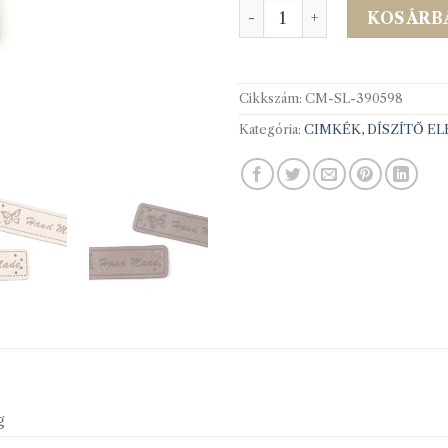
390598 Bőrhatású címke 10
KOSÁRB
Cikkszám:
CM-SL-390598
Kategória:
CIMKÉK, DÍSZÍTŐ E
g