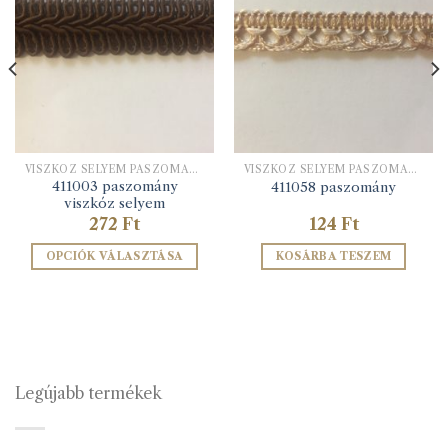
VISZKÓZ SELYEM PASZOMÁNYOK
VISZKÓZ SELYEM PASZOMÁNYOK
411003 paszomány
411058 paszomány
viszkóz selyem
272
Ft
124
Ft
OPCIÓK VÁLASZTÁSA
KOSÁRBA TESZEM
Ennek
a
terméknek
több
variációja
van.
Legújabb termékek
A
változatok
a