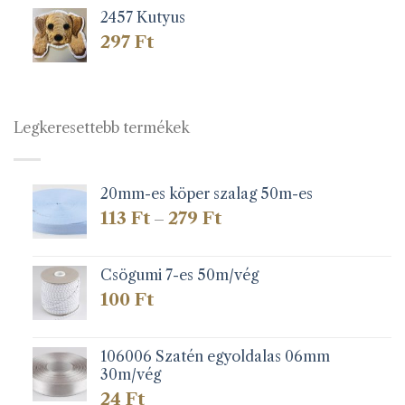
2457 Kutyus
297
Ft
Legkeresettebb termékek
20mm-es köper szalag 50m-es
Ártartomány:
113
Ft
279
Ft
–
113 Ft
-
279 Ft
Csögumi 7-es 50m/vég
100
Ft
106006 Szatén egyoldalas 06mm
30m/vég
24
Ft