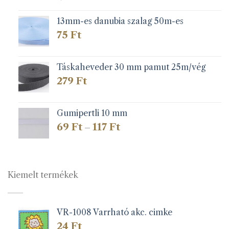
13mm-es danubia szalag 50m-es
75
Ft
Táskaheveder 30 mm pamut 25m/vég
279
Ft
Gumipertli 10 mm
Ártartomány:
69
Ft
117
Ft
–
69 Ft
-
117 Ft
Kiemelt termékek
VR-1008 Varrható akc. cimke
24
Ft