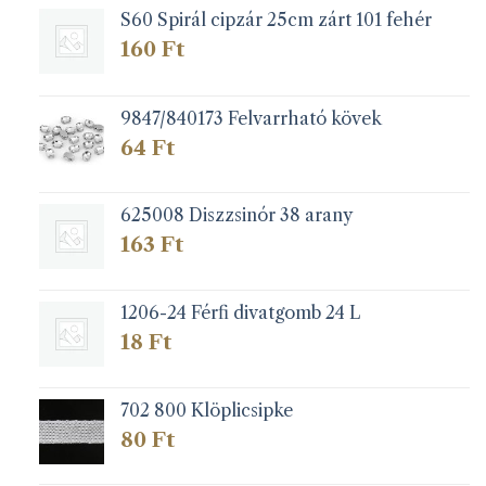
S60 Spirál cipzár 25cm zárt 101 fehér
termékoldalon
választhatók
160
Ft
ki
9847/840173 Felvarrható kövek
64
Ft
625008 Diszzsinór 38 arany
163
Ft
1206-24 Férfi divatgomb 24 L
18
Ft
702 800 Klöplicsipke
80
Ft