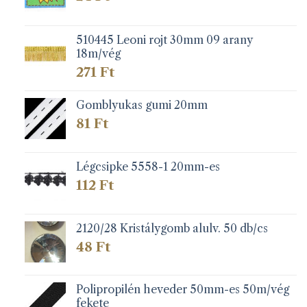
510445 Leoni rojt 30mm 09 arany
18m/vég
271
Ft
Gomblyukas gumi 20mm
81
Ft
Légcsipke 5558-1 20mm-es
112
Ft
2120/28 Kristálygomb alulv. 50 db/cs
48
Ft
Polipropilén heveder 50mm-es 50m/vég
fekete