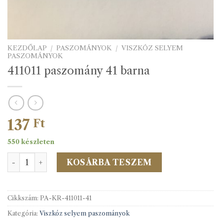
KEZDŐLAP
/
PASZOMÁNYOK
/
VISZKÓZ SELYEM
PASZOMÁNYOK
411011 paszomány 41 barna
137
Ft
550 készleten
411011 paszomány 41 barna mennyiség
KOSÁRBA TESZEM
Cikkszám:
PA-KR-411011-41
Kategória:
Viszkóz selyem paszományok