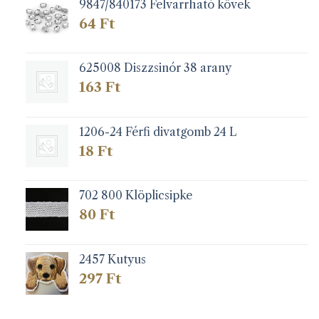
9847/840173 Felvarrható kövek
64
Ft
625008 Diszzsinór 38 arany
163
Ft
1206-24 Férfi divatgomb 24 L
18
Ft
702 800 Klöplicsipke
80
Ft
2457 Kutyus
297
Ft