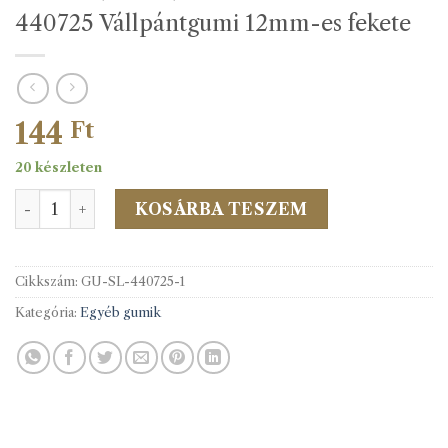
440725 Vállpántgumi 12mm-es fekete
144
Ft
20 készleten
440725 Vállpántgumi 12mm-es fekete mennyiség
KOSÁRBA TESZEM
Cikkszám:
GU-SL-440725-1
Kategória:
Egyéb gumik