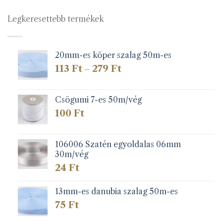
Legkeresettebb termékek
20mm-es köper szalag 50m-es
Ártartomány:
113
Ft
279
Ft
–
113 Ft
-
279 Ft
Csögumi 7-es 50m/vég
100
Ft
106006 Szatén egyoldalas 06mm
30m/vég
24
Ft
13mm-es danubia szalag 50m-es
75
Ft