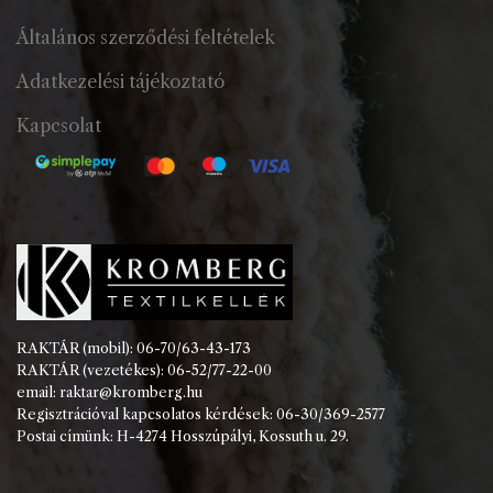
Általános szerződési feltételek
Adatkezelési tájékoztató
Kapcsolat
RAKTÁR (mobil): 06-70/63-43-173
RAKTÁR (vezetékes): 06-52/77-22-00
email: raktar@kromberg.hu
Regisztrációval kapcsolatos kérdések: 06-30/369-2577
Postai címünk: H-4274 Hosszúpályi, Kossuth u. 29.