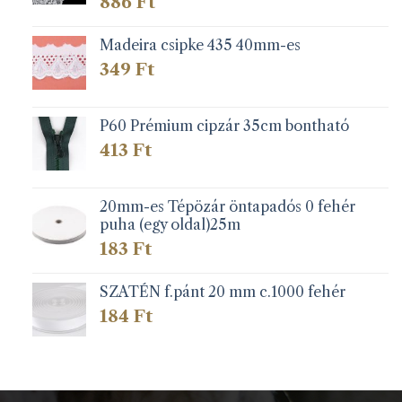
886
Ft
Madeira csipke 435 40mm-es
349
Ft
P60 Prémium cipzár 35cm bontható
413
Ft
20mm-es Tépözár öntapadós 0 fehér
puha (egy oldal)25m
183
Ft
SZATÉN f.pánt 20 mm c.1000 fehér
184
Ft