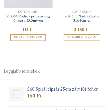
EGYÉB GUMIK
EGYÉB GUMIK
510366 Fodros pöttyös org
650355 Nadrágtartó
6 rózsa 13,5m/vég
3,5/4cm-es
113
Ft
3 150
Ft
KOSÁRBA TESZEM
TOVÁBB OLVASOM
Legújabb termékek
S60 Spirál cipzár 25cm zárt 101 fehér
160
Ft