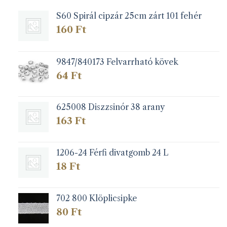
S60 Spirál cipzár 25cm zárt 101 fehér
160
Ft
9847/840173 Felvarrható kövek
64
Ft
625008 Diszzsinór 38 arany
163
Ft
1206-24 Férfi divatgomb 24 L
18
Ft
702 800 Klöplicsipke
80
Ft