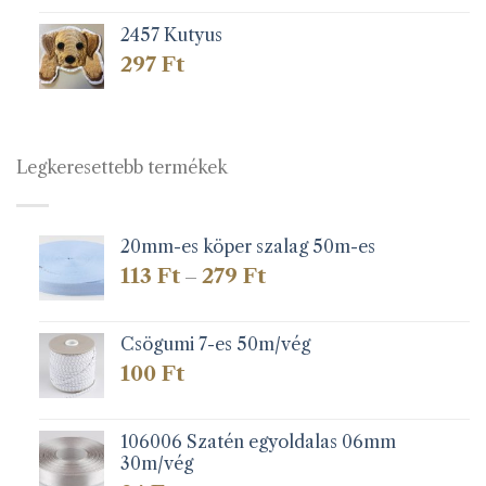
2457 Kutyus
297
Ft
Legkeresettebb termékek
20mm-es köper szalag 50m-es
Ártartomány:
113
Ft
279
Ft
–
113 Ft
-
279 Ft
Csögumi 7-es 50m/vég
100
Ft
106006 Szatén egyoldalas 06mm
30m/vég