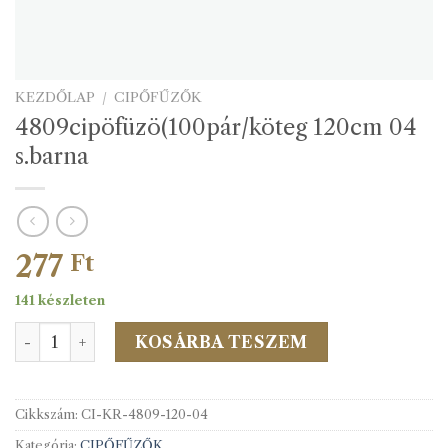
KEZDŐLAP
/
CIPŐFŰZŐK
4809cipöfüzö(100pár/köteg 120cm 04
s.barna
277
Ft
141 készleten
4809cipöfüzö(100pár/köteg 120cm 04 s.barna mennyiség
KOSÁRBA TESZEM
Cikkszám:
CI-KR-4809-120-04
Kategória:
CIPŐFŰZŐK