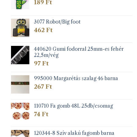
189
Ft
3077 Robot/Big foot
462
Ft
440620 Gumi fodorral 25mm-es fehér
22,5m/vég
97
Ft
995000 Margarétás szalag 46 barna
267
Ft
110710 Fa gomb 48L 25db/csomag
74
Ft
120344-8 Szív alakú fagomb barna