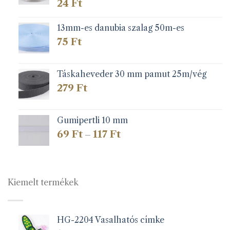
24
Ft
13mm-es danubia szalag 50m-es
75
Ft
Táskaheveder 30 mm pamut 25m/vég
279
Ft
Gumipertli 10 mm
Ártartomány:
69
Ft
117
Ft
–
69 Ft
-
117 Ft
Kiemelt termékek
HG-2204 Vasalhatós címke