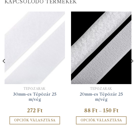
KAPCSOLÓDÓ TERMÉKEK
TÉPŐZÁRAK
TÉPŐZÁRAK
30mm-es Tépözár 25
20mm-es Tépözár 25
m/vég
m/vég
Ártartom
272
Ft
88
Ft
150
Ft
–
88 Ft
-
OPCIÓK VÁLASZTÁSA
OPCIÓK VÁLASZTÁSA
150 Ft
Ennek
Ennek
a
a