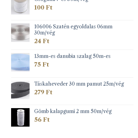
100
Ft
106006 Szatén egyoldalas 06mm
30m/vég
24
Ft
13mm-es danubia szalag 50m-es
75
Ft
Táskaheveder 30 mm pamut 25m/vég
279
Ft
Gömb kalapgumi 2 mm 50m/vég
56
Ft