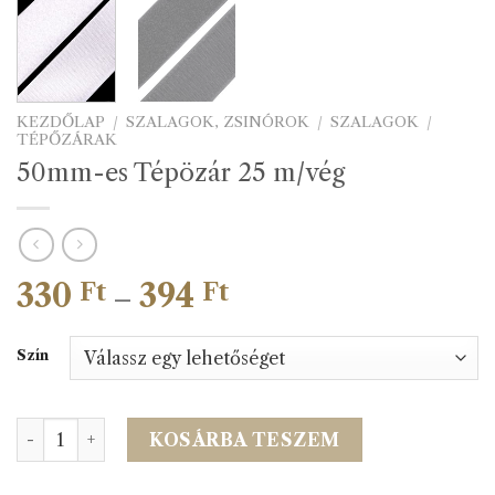
KEZDŐLAP
/
SZALAGOK, ZSINÓROK
/
SZALAGOK
/
TÉPŐZÁRAK
50mm-es Tépözár 25 m/vég
330
394
Ártartomány:
Ft
Ft
–
330 Ft
-
Szín
394 Ft
50mm-es Tépözár 25 m/vég mennyiség
KOSÁRBA TESZEM