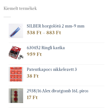
Kiemelt termékek
SILBER horgolótü 2 mm-9 mm
Ártartomány:
538
Ft
883
Ft
–
538 Ft
-
883 Ft
630452 Ringli karika
959
Ft
Patentkapocs nikkelezett 3
38
Ft
2938/16 Alex divatgomb 16L piros
17
Ft