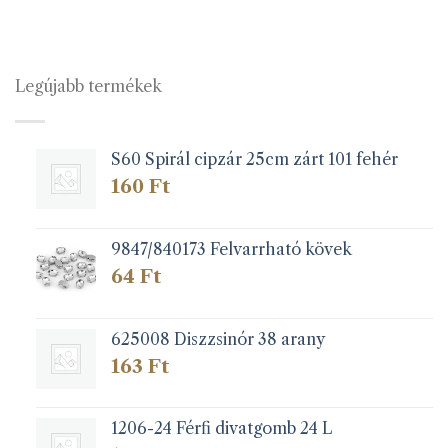
terméknek
terméknek
több
több
variációja
variációja
van.
van.
Legújabb termékek
A
A
változatok
változatok
a
a
S60 Spirál cipzár 25cm zárt 101 fehér
termékoldalon
termékoldalon
választhatók
választhatók
160
Ft
ki
ki
9847/840173 Felvarrható kövek
64
Ft
625008 Diszzsinór 38 arany
163
Ft
1206-24 Férfi divatgomb 24 L