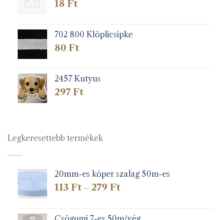
18
Ft
702 800 Klöplicsipke
80
Ft
2457 Kutyus
297
Ft
Legkeresettebb termékek
20mm-es köper szalag 50m-es
Ártartomány:
113
Ft
279
Ft
–
113 Ft
-
279 Ft
Csögumi 7-es 50m/vég