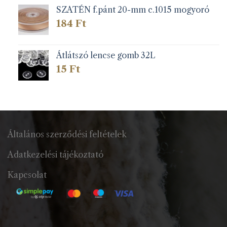
SZATÉN f.pánt 20-mm c.1015 mogyoró
184
Ft
Átlátszó lencse gomb 32L
15
Ft
Általános szerződési feltételek
Adatkezelési tájékoztató
Kapcsolat