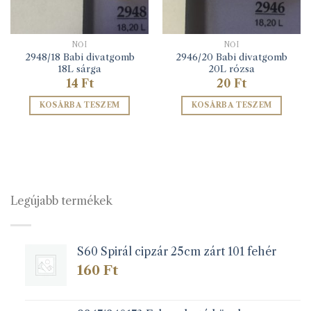
NŐI
NŐI
2948/18 Babi divatgomb
2946/20 Babi divatgomb
18L sárga
20L rózsa
14
Ft
20
Ft
KOSÁRBA TESZEM
KOSÁRBA TESZEM
Legújabb termékek
S60 Spirál cipzár 25cm zárt 101 fehér
160
Ft