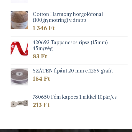
Cotton Harmony horgolófonal
(100gr/motring) v.drapp
1 346
Ft
420692 Tappancsos ripsz (15mm)
45m/vég
83
Ft
SZATÉN f.pánt 20 mm c.1259 grafit
184
Ft
780650 Fém kapocs 1.nikkel 10pár/cs
213
Ft