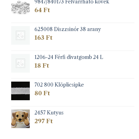
9847/840173 Felvarrható kövek
64
Ft
625008 Diszzsinór 38 arany
163
Ft
1206-24 Férfi divatgomb 24 L
18
Ft
702 800 Klöplicsipke
80
Ft
2457 Kutyus
297
Ft