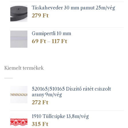
Táskaheveder 30 mm pamut 25m/vég
279
Ft
Gumipertli 10 mm
Ártartomány:
69
Ft
117
Ft
–
69 Ft
-
117 Ft
Kiemelt termékek
520165/510165 Díszítő rátét csiszolt
arany 9m/vég
272
Ft
1910 Tüllcsipke 13,8m/vég
315
Ft