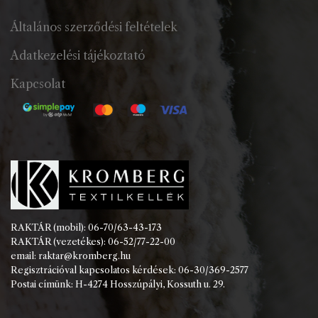
Általános szerződési feltételek
Adatkezelési tájékoztató
Kapcsolat
RAKTÁR (mobil): 06-70/63-43-173
RAKTÁR (vezetékes): 06-52/77-22-00
email: raktar@kromberg.hu
Regisztrációval kapcsolatos kérdések: 06-30/369-2577
Postai címünk: H-4274 Hosszúpályi, Kossuth u. 29.