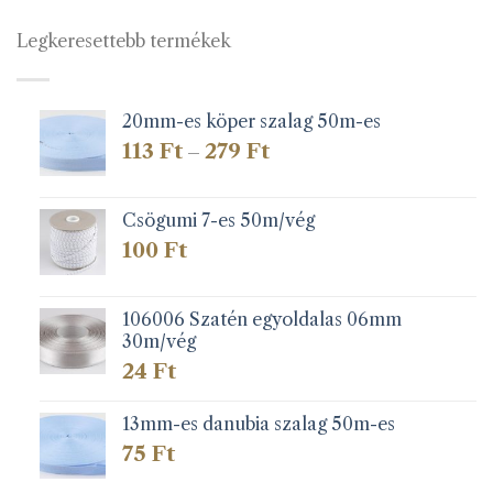
Legkeresettebb termékek
20mm-es köper szalag 50m-es
Ártartomány:
113
Ft
279
Ft
–
113 Ft
-
279 Ft
Csögumi 7-es 50m/vég
100
Ft
106006 Szatén egyoldalas 06mm
30m/vég
24
Ft
13mm-es danubia szalag 50m-es
75
Ft