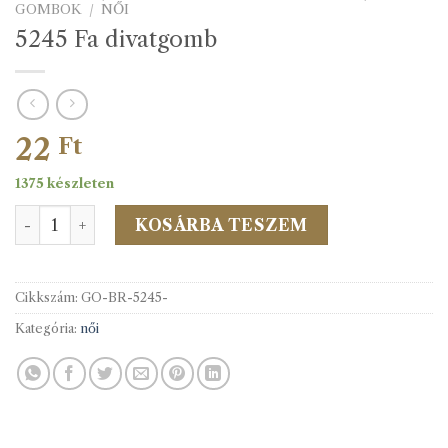
GOMBOK
/
NŐI
5245 Fa divatgomb
22
Ft
1375 készleten
5245 Fa divatgomb mennyiség
KOSÁRBA TESZEM
Cikkszám:
GO-BR-5245-
Kategória:
női