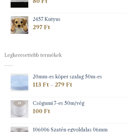
80
Ft
2457 Kutyus
297
Ft
Legkeresettebb termékek
20mm-es köper szalag 50m-es
Ártartomány:
113
Ft
279
Ft
–
113 Ft
-
279 Ft
Csögumi 7-es 50m/vég
100
Ft
106006 Szatén egyoldalas 06mm