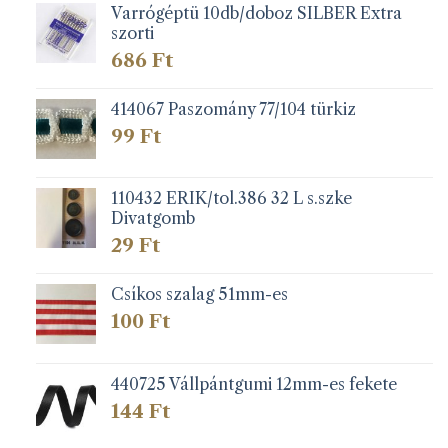
Varrógéptü 10db/doboz SILBER Extra
szorti
686
Ft
414067 Paszomány 77/104 türkiz
99
Ft
110432 ERIK/tol.386 32 L s.szke
Divatgomb
29
Ft
Csíkos szalag 51mm-es
100
Ft
440725 Vállpántgumi 12mm-es fekete
144
Ft