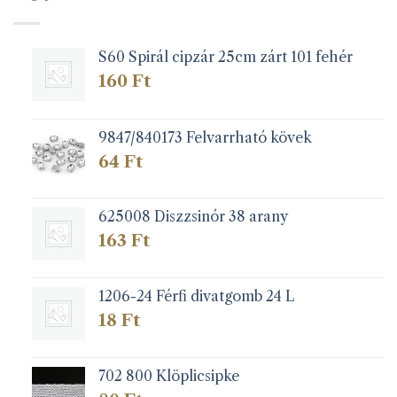
S60 Spirál cipzár 25cm zárt 101 fehér
160
Ft
9847/840173 Felvarrható kövek
64
Ft
625008 Diszzsinór 38 arany
163
Ft
1206-24 Férfi divatgomb 24 L
18
Ft
702 800 Klöplicsipke