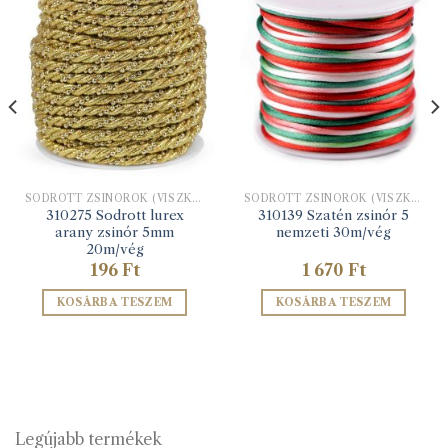
SODROTT ZSINÓROK (VISZKÓZ ÉS LUREX)
SODROTT ZSINÓROK (VISZKÓZ ÉS LUREX)
310275 Sodrott lurex
310139 Szatén zsinór 5
arany zsinór 5mm
nemzeti 30m/vég
20m/vég
omány:
196
Ft
1 670
Ft
KOSÁRBA TESZEM
KOSÁRBA TESZEM
Legújabb termékek