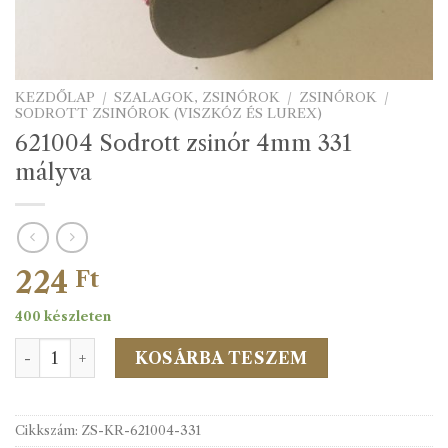
KEZDŐLAP
/
SZALAGOK, ZSINÓROK
/
ZSINÓROK
/
SODROTT ZSINÓROK (VISZKÓZ ÉS LUREX)
621004 Sodrott zsinór 4mm 331
mályva
224
Ft
400 készleten
621004 Sodrott zsinór 4mm 331 mályva mennyiség
KOSÁRBA TESZEM
Cikkszám:
ZS-KR-621004-331