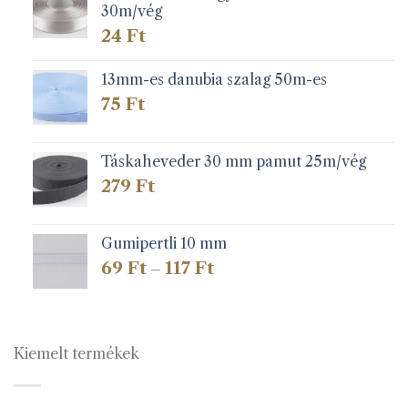
30m/vég
24
Ft
13mm-es danubia szalag 50m-es
75
Ft
Táskaheveder 30 mm pamut 25m/vég
279
Ft
Gumipertli 10 mm
Ártartomány:
69
Ft
117
Ft
–
69 Ft
-
117 Ft
Kiemelt termékek