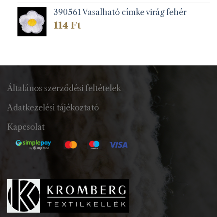
390561 Vasalható címke virág fehér
114
Ft
Általános szerződési feltételek
Adatkezelési tájékoztató
Kapcsolat