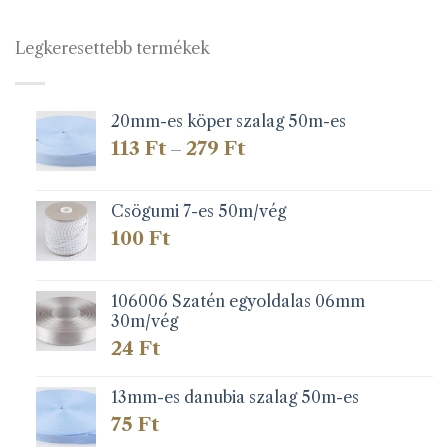
Legkeresettebb termékek
20mm-es köper szalag 50m-es
Ártartomány:
113
Ft
279
Ft
–
113 Ft
-
279 Ft
Csögumi 7-es 50m/vég
100
Ft
106006 Szatén egyoldalas 06mm
30m/vég
24
Ft
13mm-es danubia szalag 50m-es
75
Ft