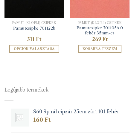
PAMUT (KLÖPLI) CSIPKÉK
PAMUT (KLÖPLI) CSIPKÉK
Pamutcsipke 701105b 0
Pamutcsipke 701122b
fehér 35mm-es
311
Ft
269
Ft
OPCIÓK VÁLASZTÁSA
KOSÁRBA TESZEM
Ennek
a
terméknek
több
variációja
van.
Legújabb termékek
A
változatok
a
S60 Spirál cipzár 25cm zárt 101 fehér
termékoldalon
választhatók
160
Ft
ki