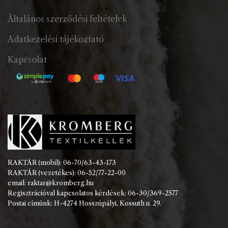
Általános szerződési feltételek
Adatkezelési tájékoztató
Kapcsolat
RAKTÁR (mobil): 06-70/63-43-173
RAKTÁR (vezetékes): 06-52/77-22-00
email: raktar@kromberg.hu
Regisztrációval kapcsolatos kérdések: 06-30/369-2577
Postai címünk: H-4274 Hosszúpályi, Kossuth u. 29.