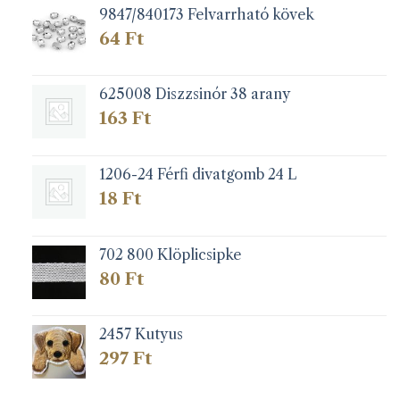
9847/840173 Felvarrható kövek
64
Ft
625008 Diszzsinór 38 arany
163
Ft
1206-24 Férfi divatgomb 24 L
18
Ft
702 800 Klöplicsipke
80
Ft
2457 Kutyus
297
Ft