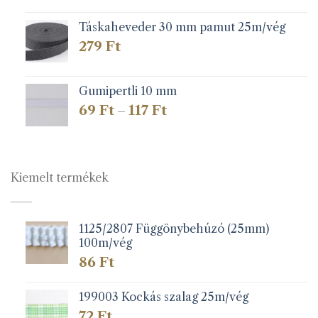
Táskaheveder 30 mm pamut 25m/vég
279
Ft
Gumipertli 10 mm
Ártartomány:
69
Ft
117
Ft
–
69 Ft
-
117 Ft
Kiemelt termékek
1125/2807 Függönybehúzó (25mm)
100m/vég
86
Ft
199003 Kockás szalag 25m/vég
72
Ft