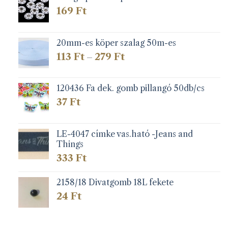
169
Ft
20mm-es köper szalag 50m-es
Ártartomány:
113
Ft
279
Ft
–
113 Ft
-
279 Ft
120436 Fa dek. gomb pillangó 50db/cs
37
Ft
LE-4047 címke vas.ható -Jeans and
Things
333
Ft
2158/18 Divatgomb 18L fekete
24
Ft