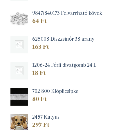
9847/840173 Felvarrható kövek
64
Ft
625008 Diszzsinór 38 arany
163
Ft
1206-24 Férfi divatgomb 24 L
18
Ft
702 800 Klöplicsipke
80
Ft
2457 Kutyus
297
Ft