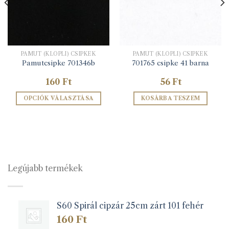
PAMUT (KLÖPLI) CSIPKÉK
PAMUT (KLÖPLI) CSIPKÉK
Pamutcsipke 701346b
701765 csipke 41 barna
160
Ft
56
Ft
OPCIÓK VÁLASZTÁSA
KOSÁRBA TESZEM
Ennek
a
terméknek
több
variációja
van.
Legújabb termékek
A
változatok
a
S60 Spirál cipzár 25cm zárt 101 fehér
termékoldalon
választhatók
160
Ft
ki