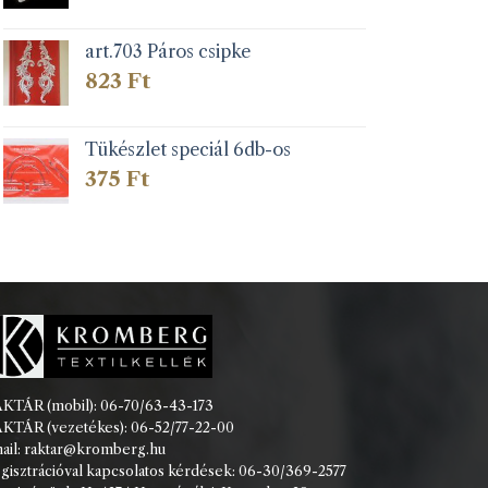
art.703 Páros csipke
823
Ft
Tükészlet speciál 6db-os
375
Ft
KTÁR (mobil): 06-70/63-43-173
KTÁR (vezetékes): 06-52/77-22-00
ail: raktar@kromberg.hu
gisztrációval kapcsolatos kérdések: 06-30/369-2577