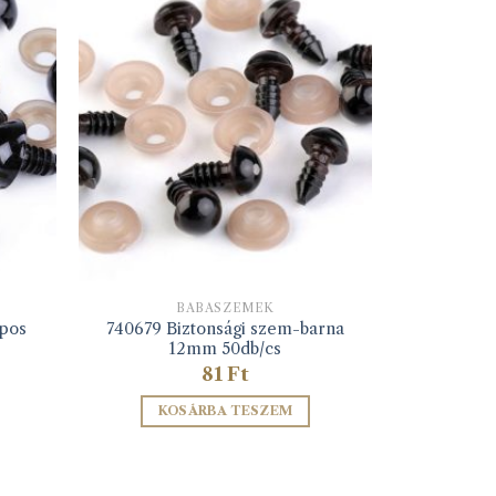
BABASZEMEK
apos
740679 Biztonsági szem-barna
12mm 50db/cs
81
Ft
KOSÁRBA TESZEM