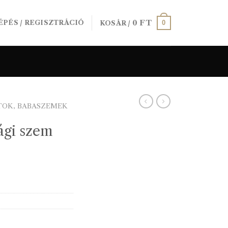
0
FT
0
ÉPÉS / REGISZTRÁCIÓ
KOSÁR /
TOK, BABASZEMEK
ági szem