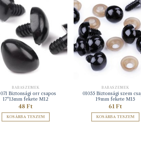
BABASZEMEK
BABASZEMEK
071 Biztonsági orr csapos
01055 Biztonsági szem cs
17*13mm fekete M12
19mm fekete M15
48
Ft
61
Ft
KOSÁRBA TESZEM
KOSÁRBA TESZEM