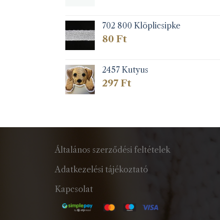
702 800 Klöplicsipke
80
Ft
2457 Kutyus
297
Ft
Általános szerződési feltételek
Adatkezelési tájékoztató
Kapcsolat