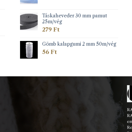
Táskaheveder 30 mm pamut
25m/vég
279
Ft
Gömb kalapgumi 2 mm 50m/vég
56
Ft
RA
RA
em
Re