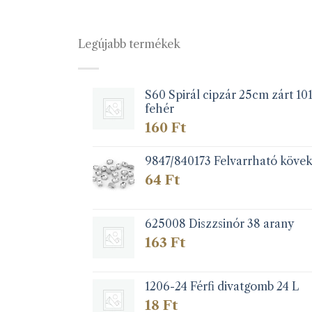
Legújabb termékek
S60 Spirál cipzár 25cm zárt 10
fehér
160
Ft
9847/840173 Felvarrható köve
64
Ft
625008 Diszzsinór 38 arany
163
Ft
1206-24 Férfi divatgomb 24 L
18
Ft