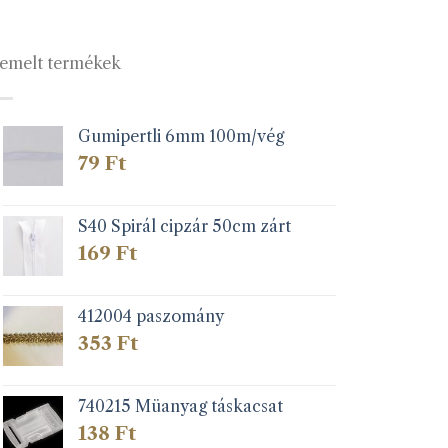
emelt termékek
Gumipertli 6mm 100m/vég
79
Ft
S40 Spirál cipzár 50cm zárt
169
Ft
412004 paszomány
353
Ft
740215 Müanyag táskacsat
138
Ft