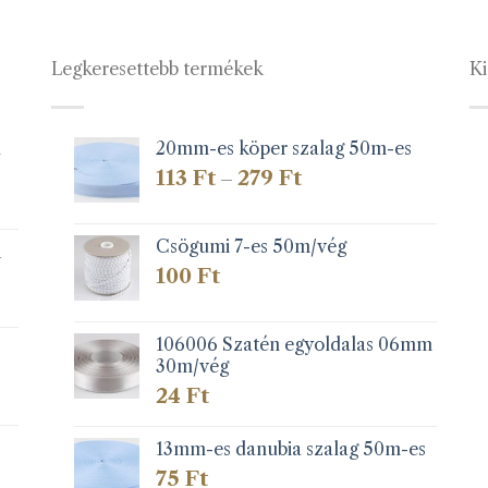
Legkeresettebb termékek
Ki
1
20mm-es köper szalag 50m-es
Ártartomány:
113
Ft
279
Ft
–
113 Ft
-
279 Ft
Csögumi 7-es 50m/vég
k
100
Ft
106006 Szatén egyoldalas 06mm
30m/vég
24
Ft
13mm-es danubia szalag 50m-es
75
Ft