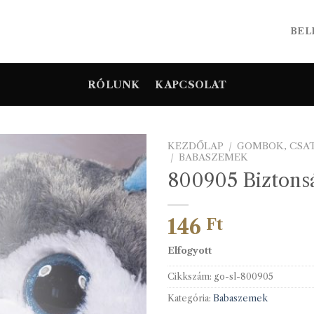
BEL
RÓLUNK
KAPCSOLAT
KEZDŐLAP
/
GOMBOK, CSA
/
BABASZEMEK
800905 Biztons
146
Ft
Elfogyott
Cikkszám:
go-sl-800905
Kategória:
Babaszemek