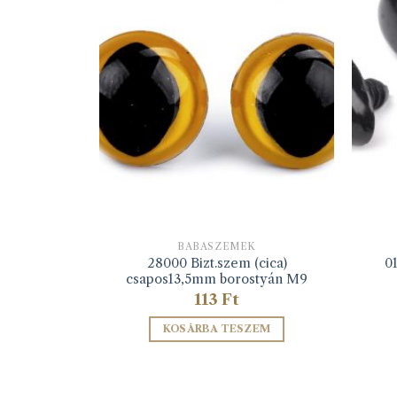
TT
K
BABASZEMEK
em csapos
28000 Bizt.szem (cica)
01
M2
csapos13,5mm borostyán M9
113
Ft
SOM
KOSÁRBA TESZEM