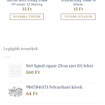
Advent lurex szalag 10mm
Szaténszalag 15mm 76
09 arany 22,5m/vég
fekete
mány:
33
Ft
15
Ft
KOSÁRBA TESZEM
TOVÁBB OLVASOM
Legújabb termékek
S60 Spirál cipzár 25cm zárt 101 fehér
160
Ft
9847/840173 Felvarrható kövek
64
Ft