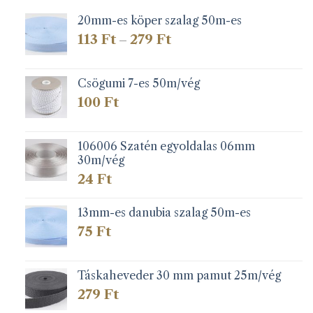
20mm-es köper szalag 50m-es
Ártartomány:
113
Ft
279
Ft
–
113 Ft
-
279 Ft
Csögumi 7-es 50m/vég
100
Ft
106006 Szatén egyoldalas 06mm
30m/vég
24
Ft
13mm-es danubia szalag 50m-es
75
Ft
Táskaheveder 30 mm pamut 25m/vég
279
Ft