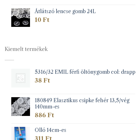
Átlátszó lencse gomb 24L
10
Ft
Kiemelt termékek
5316/32 EMIL férfi öltönygomb col: drapp
38
Ft
180849 Elasztikus csipke fehér 13,5/vég
140mm-es
886
Ft
Olló 14cm-es
311
Ft