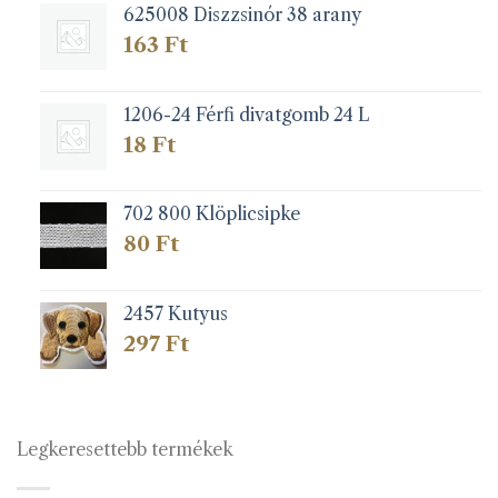
625008 Diszzsinór 38 arany
163
Ft
1206-24 Férfi divatgomb 24 L
18
Ft
702 800 Klöplicsipke
80
Ft
2457 Kutyus
297
Ft
Legkeresettebb termékek