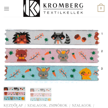
Skip
to
0
content
KEZDŐLAP
/
SZALAGOK, ZSINÓROK
/
SZALAGOK
/