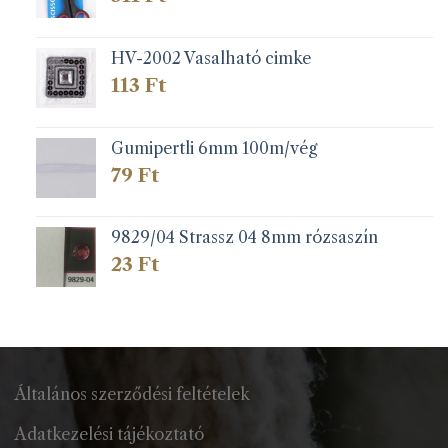
HV-2002 Vasalható cimke
113
Ft
Gumipertli 6mm 100m/vég
79
Ft
9829/04 Strassz 04 8mm rózsaszín
23
Ft
Általános szerződési feltételek
Adatkezelési tájékoztató