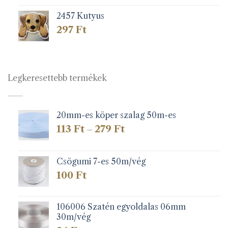
2457 Kutyus
297
Ft
Legkeresettebb termékek
20mm-es köper szalag 50m-es
Ártartomány:
113
Ft
279
Ft
–
113 Ft
-
279 Ft
Csögumi 7-es 50m/vég
100
Ft
106006 Szatén egyoldalas 06mm
30m/vég