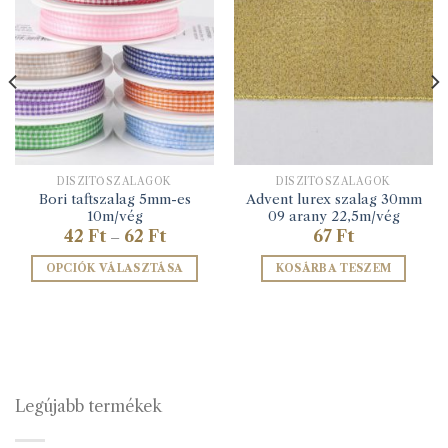
DÍSZÍTŐSZALAGOK
DÍSZÍTŐSZALAGOK
Bori taftszalag 5mm-es
Advent lurex szalag 30mm
10m/vég
09 arany 22,5m/vég
Ártartomány:
42
Ft
62
Ft
67
Ft
–
42 Ft
-
OPCIÓK VÁLASZTÁSA
KOSÁRBA TESZEM
62 Ft
Ennek
a
terméknek
több
variációja
van.
Legújabb termékek
A
változatok