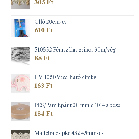
305
Ft
Olló 20cm-es
610
Ft
510552 Fémszálas zsinór 30m/vég
88
Ft
HV-1050 Vasalható cimke
163
Ft
PES/Pam.f.pánt 20 mm c.1014 s.bézs
184
Ft
Madeira csipke 432 45mm-es