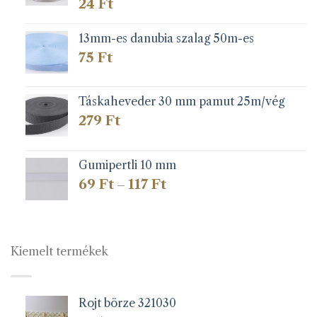
24
Ft
13mm-es danubia szalag 50m-es
75
Ft
Táskaheveder 30 mm pamut 25m/vég
279
Ft
Gumipertli 10 mm
Ártartomány:
69
Ft
117
Ft
–
69 Ft
-
117 Ft
Kiemelt termékek
Rojt börze 321030