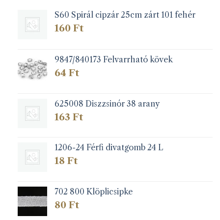
a
S60 Spirál cipzár 25cm zárt 101 fehér
termékoldalon
választhatók
160
Ft
ki
9847/840173 Felvarrható kövek
64
Ft
625008 Diszzsinór 38 arany
163
Ft
1206-24 Férfi divatgomb 24 L
18
Ft
702 800 Klöplicsipke
80
Ft