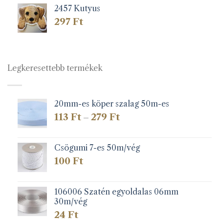
2457 Kutyus
297
Ft
Legkeresettebb termékek
20mm-es köper szalag 50m-es
Ártartomány:
113
Ft
279
Ft
–
113 Ft
-
279 Ft
Csögumi 7-es 50m/vég
100
Ft
106006 Szatén egyoldalas 06mm
30m/vég
24
Ft