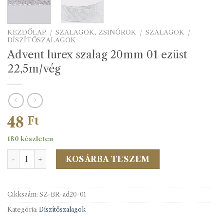
KEZDŐLAP
/
SZALAGOK, ZSINÓROK
/
SZALAGOK
/
DÍSZÍTŐSZALAGOK
Advent lurex szalag 20mm 01 ezüst
22,5m/vég
48
Ft
180 készleten
Advent lurex szalag 20mm 01 ezüst 22,5m/vég mennyiség
KOSÁRBA TESZEM
Cikkszám:
SZ-BR-ad20-01
Kategória:
Díszítőszalagok