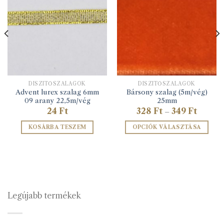
DÍSZÍTŐSZALAGOK
DÍSZÍTŐSZALAGOK
Advent lurex szalag 6mm
Bársony szalag (5m/vég)
09 arany 22,5m/vég
25mm
mány:
Ártarto
24
Ft
328
Ft
349
Ft
–
328 Ft
-
KOSÁRBA TESZEM
OPCIÓK VÁLASZTÁSA
349 Ft
Ennek
a
terméknek
több
variációja
van.
Legújabb termékek
A
változatok
a