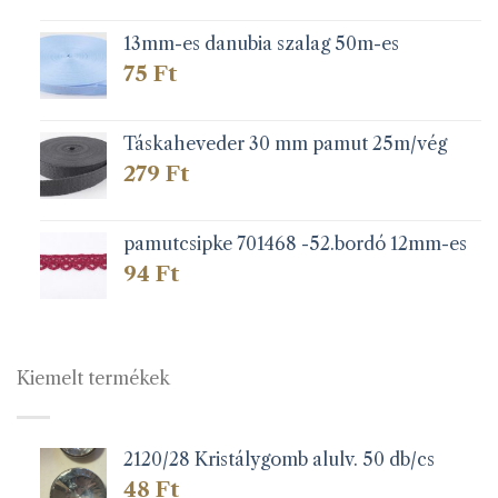
13mm-es danubia szalag 50m-es
75
Ft
Táskaheveder 30 mm pamut 25m/vég
279
Ft
pamutcsipke 701468 -52.bordó 12mm-es
94
Ft
Kiemelt termékek
2120/28 Kristálygomb alulv. 50 db/cs
48
Ft