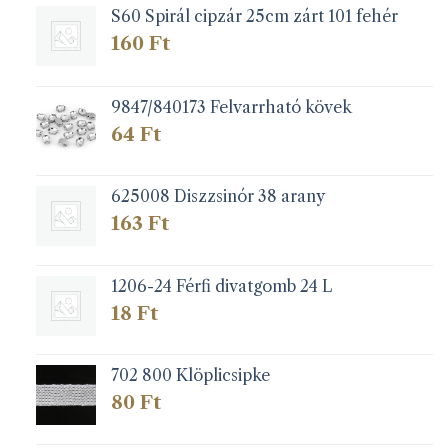
S60 Spirál cipzár 25cm zárt 101 fehér
termékoldalon
választhatók
160
Ft
ki
9847/840173 Felvarrható kövek
64
Ft
625008 Diszzsinór 38 arany
163
Ft
1206-24 Férfi divatgomb 24 L
18
Ft
702 800 Klöplicsipke
80
Ft