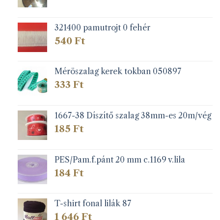
321400 pamutrojt 0 fehér
540
Ft
Méröszalag kerek tokban 050897
333
Ft
1667-38 Díszítő szalag 38mm-es 20m/vég
185
Ft
PES/Pam.f.pánt 20 mm c.1169 v.lila
184
Ft
T-shirt fonal lilák 87
1 646
Ft