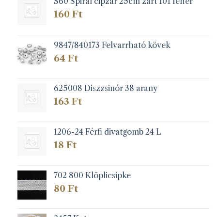
S60 Spirál cipzár 25cm zárt 101 fehér
160
Ft
9847/840173 Felvarrható kövek
64
Ft
625008 Diszzsinór 38 arany
163
Ft
1206-24 Férfi divatgomb 24 L
18
Ft
702 800 Klöplicsipke
80
Ft