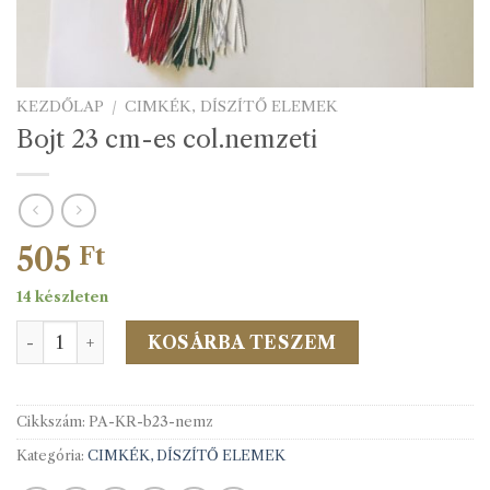
KEZDŐLAP
/
CIMKÉK, DÍSZÍTŐ ELEMEK
Bojt 23 cm-es col.nemzeti
505
Ft
14 készleten
Bojt 23 cm-es col.nemzeti mennyiség
KOSÁRBA TESZEM
Cikkszám:
PA-KR-b23-nemz
Kategória:
CIMKÉK, DÍSZÍTŐ ELEMEK