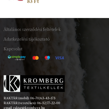
83
Ft
Általános szerződési feltételek
Adatkezelési tájékoztató
Kapcsolat
RAKTÁR (mobil): 06-70/63-43-173
RAKTÁR (vezetékes): 06-52/77-22-00
email: raktar@kromberg.hu