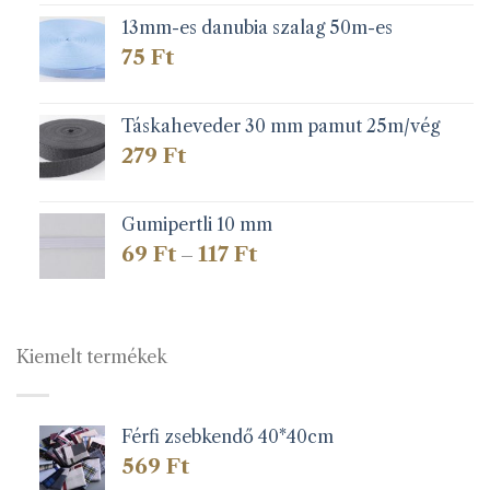
13mm-es danubia szalag 50m-es
75
Ft
Táskaheveder 30 mm pamut 25m/vég
279
Ft
Gumipertli 10 mm
Ártartomány:
69
Ft
117
Ft
–
69 Ft
-
117 Ft
Kiemelt termékek
Férfi zsebkendő 40*40cm
569
Ft