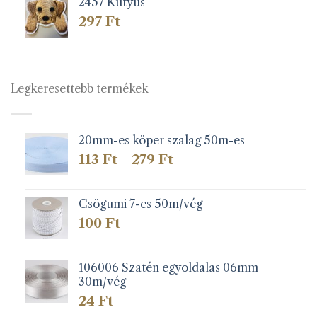
2457 Kutyus
297
Ft
Legkeresettebb termékek
20mm-es köper szalag 50m-es
Ártartomány:
113
Ft
279
Ft
–
113 Ft
-
279 Ft
Csögumi 7-es 50m/vég
100
Ft
106006 Szatén egyoldalas 06mm
30m/vég
24
Ft