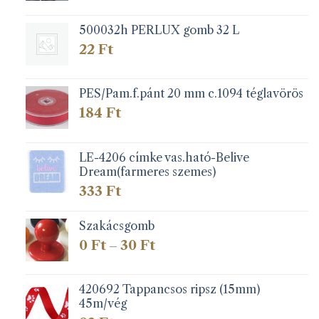
500032h PERLUX gomb 32 L
22
Ft
PES/Pam.f.pánt 20 mm c.1094 téglavörös
184
Ft
LE-4206 címke vas.ható-Belive
Dream(farmeres szemes)
333
Ft
Szakácsgomb
Ártartomány:
0
Ft
30
Ft
–
0 Ft
-
30 Ft
420692 Tappancsos ripsz (15mm)
45m/vég