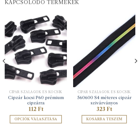
KAPCSOLÓDÓ TERMÉKEK
CIPÁR SZALAGOK ÉS KOCSIK
CIPÁR SZALAGOK ÉS KOCSIK
Cipzár kocsi P60 prémium
560600 S4 méteres cipzár
cipzárra
szivárványos
112
Ft
323
Ft
OPCIÓK VÁLASZTÁSA
KOSÁRBA TESZEM
Ennek
a
terméknek