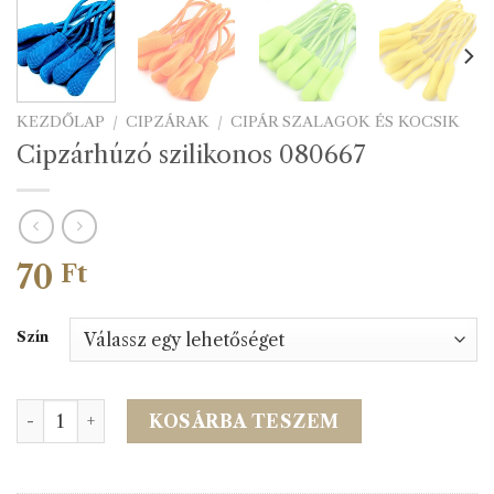
KEZDŐLAP
/
CIPZÁRAK
/
CIPÁR SZALAGOK ÉS KOCSIK
Cipzárhúzó szilikonos 080667
70
Ft
Szín
Cipzárhúzó szilikonos 080667 mennyiség
KOSÁRBA TESZEM