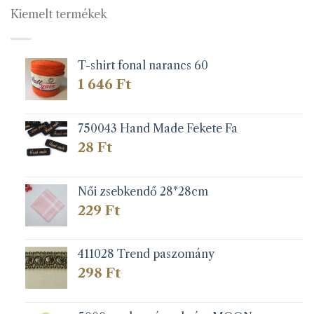
Kiemelt termékek
T-shirt fonal narancs 60
1 646
Ft
750043 Hand Made Fekete Fa
28
Ft
Női zsebkendő 28*28cm
229
Ft
411028 Trend paszomány
298
Ft