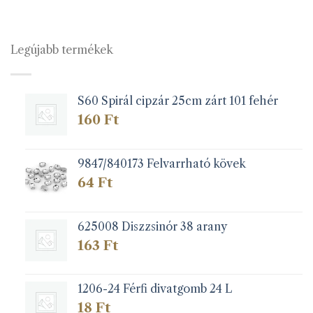
több
variációja
van.
Legújabb termékek
A
változatok
a
S60 Spirál cipzár 25cm zárt 101 fehér
termékoldalon
választhatók
160
Ft
ki
9847/840173 Felvarrható kövek
64
Ft
625008 Diszzsinór 38 arany
163
Ft
1206-24 Férfi divatgomb 24 L
18
Ft