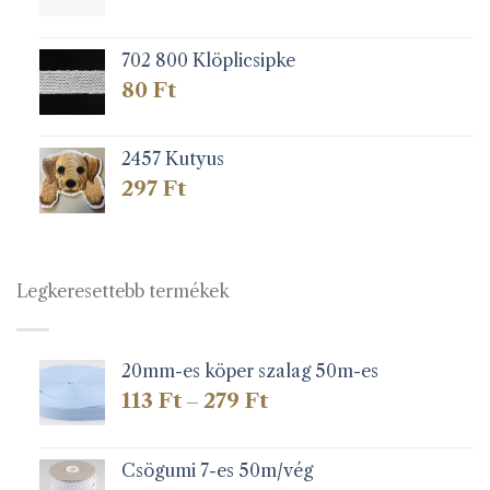
702 800 Klöplicsipke
80
Ft
2457 Kutyus
297
Ft
Legkeresettebb termékek
20mm-es köper szalag 50m-es
Ártartomány:
113
Ft
279
Ft
–
113 Ft
-
279 Ft
Csögumi 7-es 50m/vég