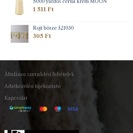
5000 yardos cérna krém MOON
1 511
Ft
Rojt börze 321030
305
Ft
Általános szerződési feltételek
Adatkezelési tájékoztató
Kapcsolat