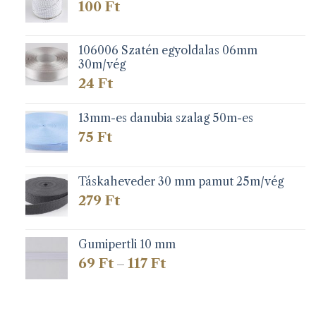
100
Ft
106006 Szatén egyoldalas 06mm
30m/vég
24
Ft
13mm-es danubia szalag 50m-es
75
Ft
Táskaheveder 30 mm pamut 25m/vég
279
Ft
Gumipertli 10 mm
Ártartomány:
69
Ft
117
Ft
–
69 Ft
-
117 Ft