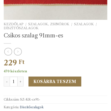
KEZDŐLAP
/
SZALAGOK, ZSINÓROK
/
SZALAGOK
/
DÍSZÍTŐSZALAGOK
Csíkos szalag 91mm-es
229
Ft
470 készleten
Csíkos szalag 91mm-es mennyiség
KOSÁRBA TESZEM
Cikkszám:
SZ-KR-cs91-
Kategória:
Díszítőszalagok