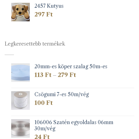
2457 Kutyus
297
Ft
Legkeresettebb termékek
20mm-es köper szalag 50m-es
Ártartomány:
113
Ft
279
Ft
–
113 Ft
-
279 Ft
Csögumi 7-es 50m/vég
100
Ft
106006 Szatén egyoldalas 06mm
30m/vég
24
Ft