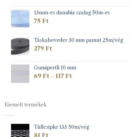
13mm-es danubia szalag 50m-es
75
Ft
Táskaheveder 30 mm pamut 25m/vég
279
Ft
Gumipertli 10 mm
Ártartomány:
69
Ft
117
Ft
–
69 Ft
-
117 Ft
Kiemelt termékek
Tüllcsipke 133 50m/vég
81
Ft