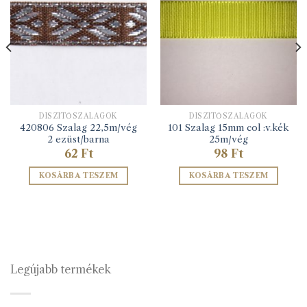
DÍSZÍTŐSZALAGOK
DÍSZÍTŐSZALAGOK
420806 Szalag 22,5m/vég
101 Szalag 15mm col :v.kék
2 ezüst/barna
25m/vég
62
Ft
98
Ft
KOSÁRBA TESZEM
KOSÁRBA TESZEM
Legújabb termékek