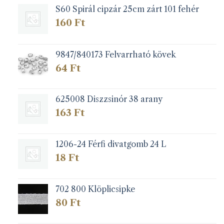
S60 Spirál cipzár 25cm zárt 101 fehér
160
Ft
9847/840173 Felvarrható kövek
64
Ft
625008 Diszzsinór 38 arany
163
Ft
1206-24 Férfi divatgomb 24 L
18
Ft
702 800 Klöplicsipke
80
Ft