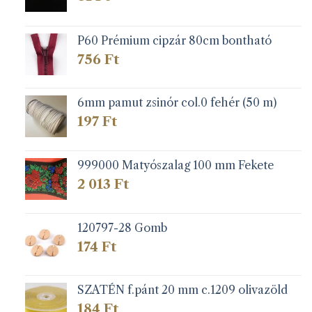
P60 Prémium cipzár 80cm bontható
756
Ft
6mm pamut zsinór col.0 fehér (50 m)
197
Ft
999000 Matyószalag 100 mm Fekete
2 013
Ft
120797-28 Gomb
174
Ft
SZATÉN f.pánt 20 mm c.1209 olivazöld
184
Ft