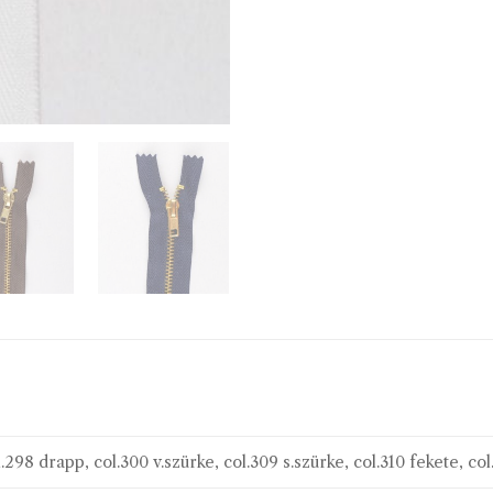
l.298 drapp, col.300 v.szürke, col.309 s.szürke, col.310 fekete, col