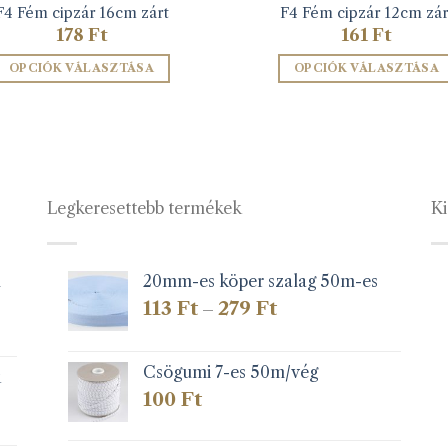
F4 Fém cipzár 16cm zárt
F4 Fém cipzár 12cm zár
178
Ft
161
Ft
OPCIÓK VÁLASZTÁSA
OPCIÓK VÁLASZTÁSA
Ennek
Ennek
a
a
terméknek
terméknek
több
több
variációja
variációja
Legkeresettebb termékek
Ki
van.
van.
A
A
változatok
változatok
a
a
1
20mm-es köper szalag 50m-es
termékoldalon
termékolda
Ártartomány:
113
Ft
279
Ft
–
választhatók
választható
113 Ft
-
ki
ki
279 Ft
Csögumi 7-es 50m/vég
k
100
Ft