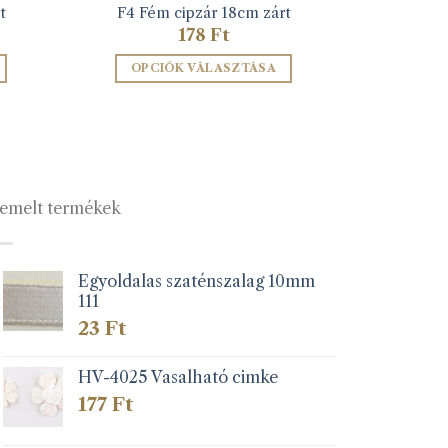
t
F4 Fém cipzár 18cm zárt
178
Ft
OPCIÓK VÁLASZTÁSA
Ennek
a
terméknek
több
variációja
emelt termékek
van.
A
változatok
a
Egyoldalas szaténszalag 10mm
111
lon
termékoldalon
k
választhatók
23
Ft
ki
HV-4025 Vasalható cimke
177
Ft