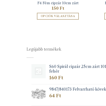
cm zárt
F4 Fém cipzár 10cm zárt
150
Ft
TÁSA
OPCIÓK VÁLASZTÁSA
k
Ennek
a
éknek
terméknek
több
iója
variációja
Legújabb termékek
van.
A
zatok
változatok
a
S60 Spirál cipzár 25cm zárt 10
fehér
koldalon
termékoldalon
zthatók
választhatók
160
Ft
ki
9847/840173 Felvarrható köve
64
Ft