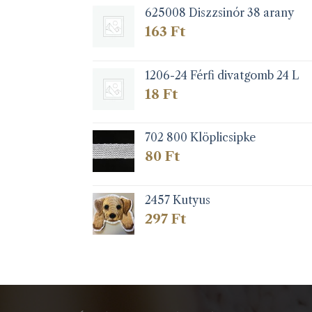
625008 Diszzsinór 38 arany
163
Ft
1206-24 Férfi divatgomb 24 L
18
Ft
702 800 Klöplicsipke
80
Ft
2457 Kutyus
297
Ft