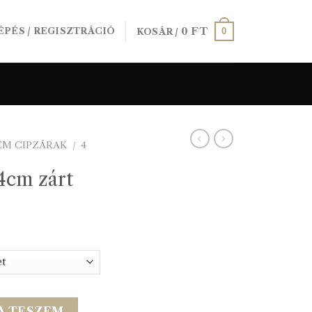
0
FT
0
ÉPÉS / REGISZTRÁCIÓ
KOSÁR /
ÉM CIPZÁRAK
/
4
4cm zárt
ennyiség
A TESZEM