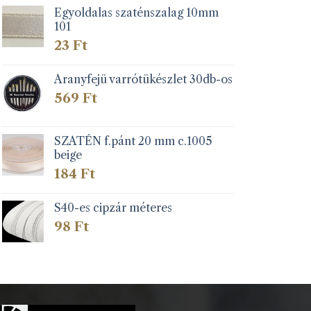
Egyoldalas szaténszalag 10mm
101
23
Ft
Aranyfejü varrótükészlet 30db-os
569
Ft
SZATÉN f.pánt 20 mm c.1005
beige
184
Ft
S40-es cipzár méteres
98
Ft