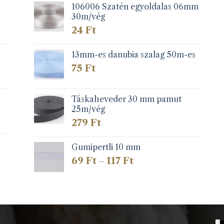
106006 Szatén egyoldalas 06mm
30m/vég
24
Ft
13mm-es danubia szalag 50m-es
75
Ft
Táskaheveder 30 mm pamut
25m/vég
279
Ft
Gumipertli 10 mm
Ártartomány:
69
Ft
117
Ft
–
69 Ft
-
117 Ft