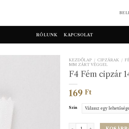
BEL
RÓLUNK
KAPCSOLAT
KEZDŐLAP
/
CIPZÁRAK
/
F
MM ZÁRT VÉGGEL
F4 Fém cipzár 1
169
Ft
Szín
F4 Fém cipzár 14cm zárt m
KOSÁRB