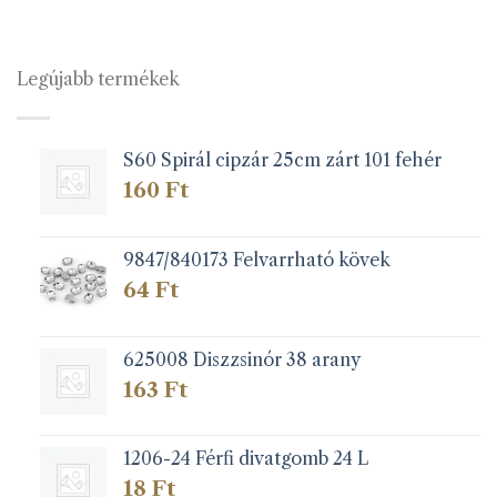
több
variációja
van.
Legújabb termékek
A
változatok
a
S60 Spirál cipzár 25cm zárt 101 fehér
termékoldalon
választhatók
160
Ft
ki
9847/840173 Felvarrható kövek
64
Ft
625008 Diszzsinór 38 arany
163
Ft
1206-24 Férfi divatgomb 24 L
18
Ft