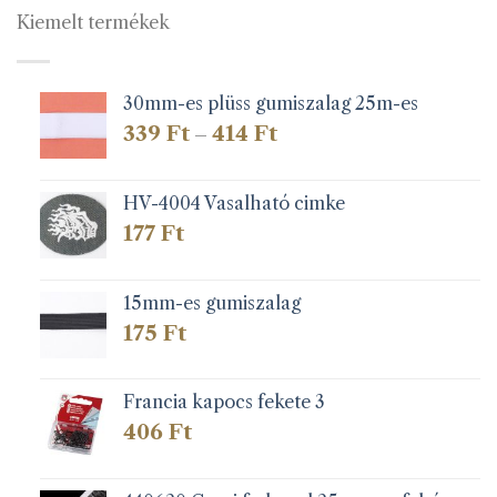
Kiemelt termékek
30mm-es plüss gumiszalag 25m-es
Ártartomány:
339
Ft
414
Ft
–
339 Ft
-
414 Ft
HV-4004 Vasalható cimke
177
Ft
15mm-es gumiszalag
175
Ft
Francia kapocs fekete 3
406
Ft