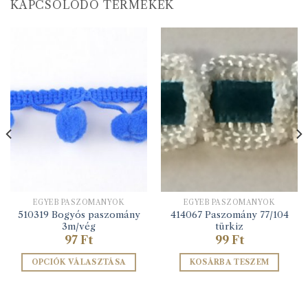
KAPCSOLÓDÓ TERMÉKEK
EGYÉB PASZOMÁNYOK
EGYÉB PASZOMÁNYOK
510319 Bogyós paszomány
414067 Paszomány 77/104
3m/vég
türkiz
97
Ft
99
Ft
OPCIÓK VÁLASZTÁSA
KOSÁRBA TESZEM
Ennek
a
terméknek