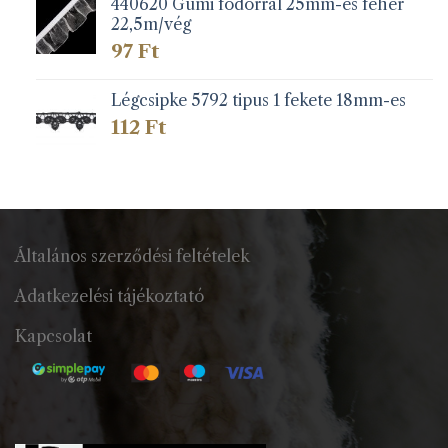
440620 Gumi fodorral 25mm-es fehér
22,5m/vég
97
Ft
Légcsipke 5792 tipus 1 fekete 18mm-es
112
Ft
Általános szerződési feltételek
Adatkezelési tájékoztató
Kapcsolat