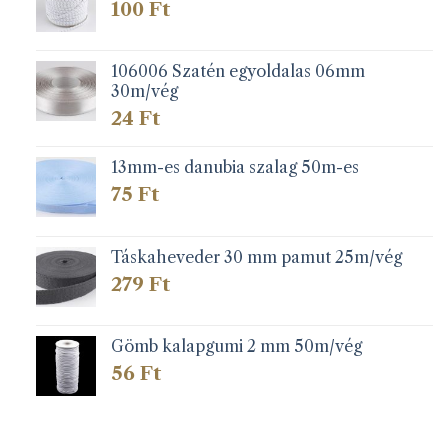
100
Ft
106006 Szatén egyoldalas 06mm
30m/vég
24
Ft
13mm-es danubia szalag 50m-es
75
Ft
Táskaheveder 30 mm pamut 25m/vég
279
Ft
Gömb kalapgumi 2 mm 50m/vég
56
Ft