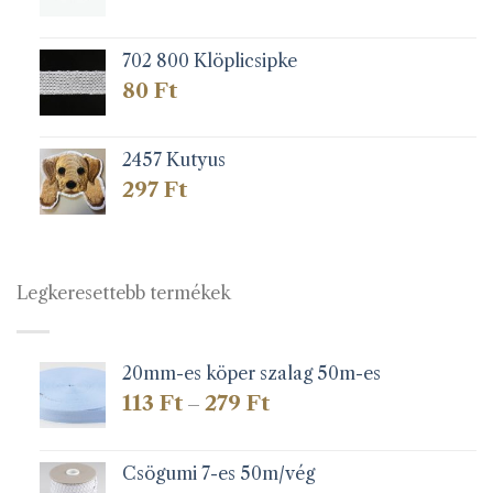
702 800 Klöplicsipke
80
Ft
2457 Kutyus
297
Ft
Legkeresettebb termékek
20mm-es köper szalag 50m-es
Ártartomány:
113
Ft
279
Ft
–
113 Ft
-
279 Ft
Csögumi 7-es 50m/vég