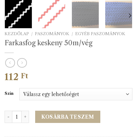
KEZDŐLAP
/
PASZOMÁNYOK
/
EGYÉB PASZOMÁNYOK
Farkasfog keskeny 50m/vég
112
Ft
Szín
Farkasfog keskeny 50m/vég mennyiség
KOSÁRBA TESZEM