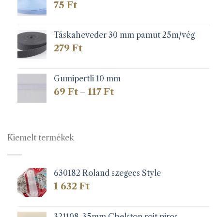
75
Ft
Táskaheveder 30 mm pamut 25m/vég
279
Ft
Gumipertli 10 mm
Ártartomány:
69
Ft
117
Ft
–
69 Ft
-
117 Ft
Kiemelt termékek
630182 Roland szegecs Style
1 632
Ft
321108-35mm Chelston rojt piros