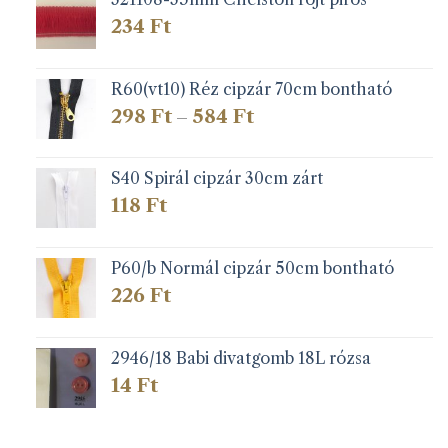
234
Ft
R60(vt10) Réz cipzár 70cm bontható
Ártartomány:
298
Ft
584
Ft
–
298 Ft
-
584 Ft
S40 Spirál cipzár 30cm zárt
118
Ft
P60/b Normál cipzár 50cm bontható
226
Ft
2946/18 Babi divatgomb 18L rózsa
14
Ft