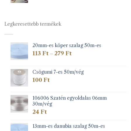
Legkeresettebb termékek
20mm-es köper szalag 50m-es
Ártartomány:
113
Ft
279
Ft
–
113 Ft
-
279 Ft
Csögumi 7-es 50m/vég
100
Ft
106006 Szatén egyoldalas 06mm
30m/vég
24
Ft
13mm-es danubia szalag 50m-es