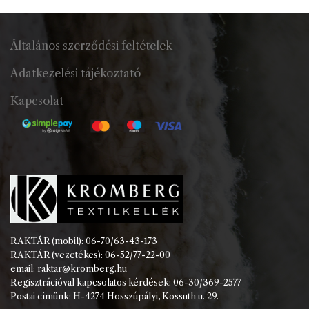
Általános szerződési feltételek
Adatkezelési tájékoztató
Kapcsolat
RAKTÁR (mobil): 06-70/63-43-173
RAKTÁR (vezetékes): 06-52/77-22-00
email: raktar@kromberg.hu
Regisztrációval kapcsolatos kérdések: 06-30/369-2577
Postai címünk: H-4274 Hosszúpályi, Kossuth u. 29.