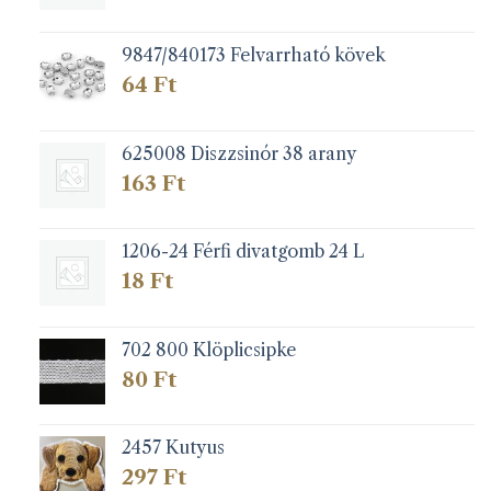
9847/840173 Felvarrható kövek
64
Ft
625008 Diszzsinór 38 arany
163
Ft
1206-24 Férfi divatgomb 24 L
18
Ft
702 800 Klöplicsipke
80
Ft
2457 Kutyus
297
Ft