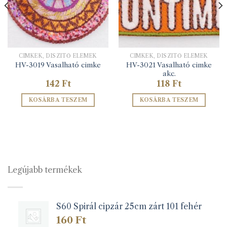
CIMKÉK, DÍSZÍTŐ ELEMEK
CIMKÉK, DÍSZÍTŐ ELEMEK
HV-3021 Vasalható cimke
HV-3019 Vasalható cimke
akc.
142
Ft
118
Ft
KOSÁRBA TESZEM
KOSÁRBA TESZEM
Legújabb termékek
S60 Spirál cipzár 25cm zárt 101 fehér
160
Ft