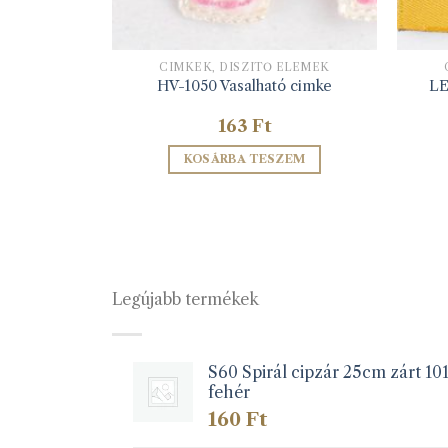
ELEMEK
CIMKÉK, DÍSZÍTŐ ELEMEK
ó cimke
HV-1050 Vasalható cimke
LE
163
Ft
ZEM
KOSÁRBA TESZEM
Legújabb termékek
S60 Spirál cipzár 25cm zárt 10
fehér
160
Ft