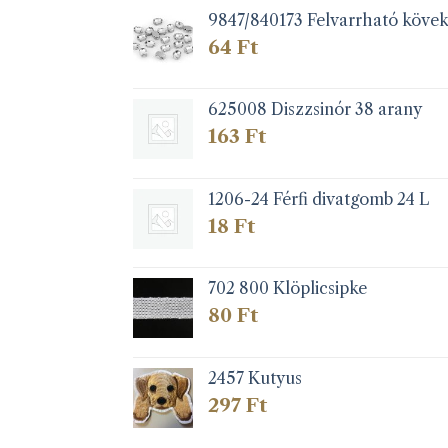
9847/840173 Felvarrható köve
64
Ft
625008 Diszzsinór 38 arany
163
Ft
1206-24 Férfi divatgomb 24 L
18
Ft
702 800 Klöplicsipke
80
Ft
2457 Kutyus
297
Ft