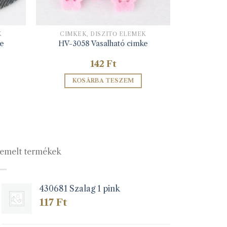
K
CIMKÉK, DÍSZÍTŐ ELEMEK
ke
HV-3058 Vasalható cimke
142
Ft
KOSÁRBA TESZEM
emelt termékek
430681 Szalag 1 pink
117
Ft