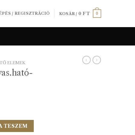
0
FT
0
ÉPÉS / REGISZTRÁCIÓ
KOSÁR /
ÍTŐ ELEMEK
as.ható-
gris érme Akc mennyiség
A TESZEM