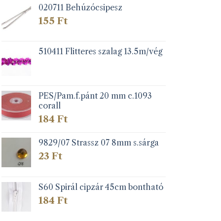
020711 Behúzócsipesz
155
Ft
510411 Flitteres szalag 13.5m/vég
PES/Pam.f.pánt 20 mm c.1093
corall
184
Ft
9829/07 Strassz 07 8mm s.sárga
23
Ft
S60 Spirál cipzár 45cm bontható
184
Ft