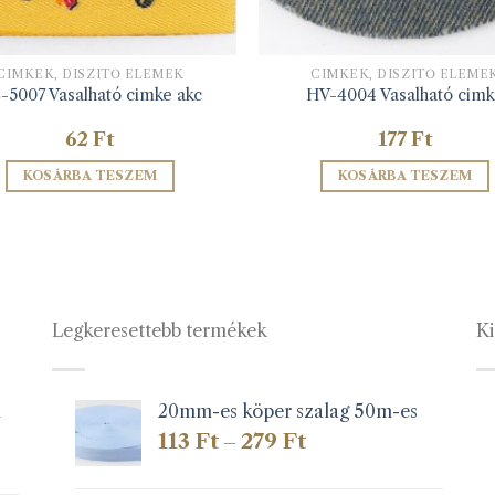
CIMKÉK, DÍSZÍTŐ ELEMEK
CIMKÉK, DÍSZÍTŐ ELEME
-5007 Vasalható cimke akc
HV-4004 Vasalható cim
62
Ft
177
Ft
KOSÁRBA TESZEM
KOSÁRBA TESZEM
Legkeresettebb termékek
Ki
1
20mm-es köper szalag 50m-es
Ártartomány:
113
Ft
279
Ft
–
113 Ft
-