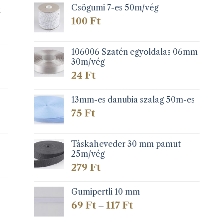
279 Ft
Csögumi 7-es 50m/vég
k
100
Ft
106006 Szatén egyoldalas 06mm
30m/vég
24
Ft
13mm-es danubia szalag 50m-es
75
Ft
Táskaheveder 30 mm pamut
25m/vég
279
Ft
Gumipertli 10 mm
Ártartomány:
69
Ft
117
Ft
–
69 Ft