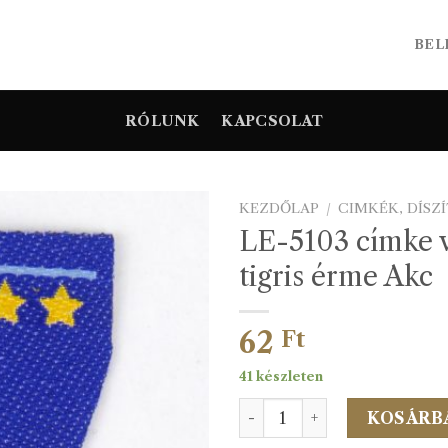
BEL
RÓLUNK
KAPCSOLAT
KEZDŐLAP
/
CIMKÉK, DÍSZ
LE-5103 címke v
tigris érme Akc
62
Ft
41 készleten
LE-5103 címke vas.ható-ti
KOSÁRB