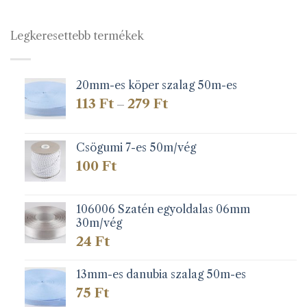
Legkeresettebb termékek
20mm-es köper szalag 50m-es
Ártartomány:
113
Ft
279
Ft
–
113 Ft
-
279 Ft
Csögumi 7-es 50m/vég
100
Ft
106006 Szatén egyoldalas 06mm
30m/vég
24
Ft
13mm-es danubia szalag 50m-es
75
Ft