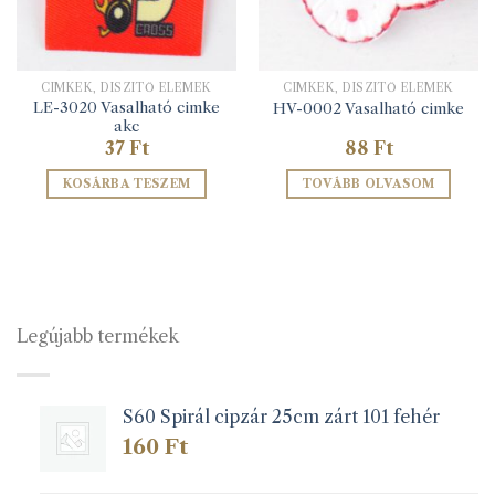
CIMKÉK, DÍSZÍTŐ ELEMEK
CIMKÉK, DÍSZÍTŐ ELEMEK
LE-3020 Vasalható cimke
HV-0002 Vasalható cimke
akc
37
Ft
88
Ft
KOSÁRBA TESZEM
TOVÁBB OLVASOM
Legújabb termékek
S60 Spirál cipzár 25cm zárt 101 fehér
160
Ft