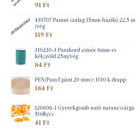
91
Ft
430707 Pamut szalag 15mm házikó 22,5 m
/vég
119
Ft
310230-3 Parakord zsinór 4mm-es
kék/zöld 25m/vég
84
Ft
PES/Pam.f.pánt 20 mm c.1010 k.drapp
184
Ft
120606-1 Gyerekgomb autó narancssárga
50db/cs
41
Ft