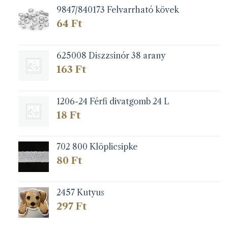
9847/840173 Felvarrható kövek
64
Ft
625008 Diszzsinór 38 arany
163
Ft
1206-24 Férfi divatgomb 24 L
18
Ft
702 800 Klöplicsipke
80
Ft
2457 Kutyus
297
Ft