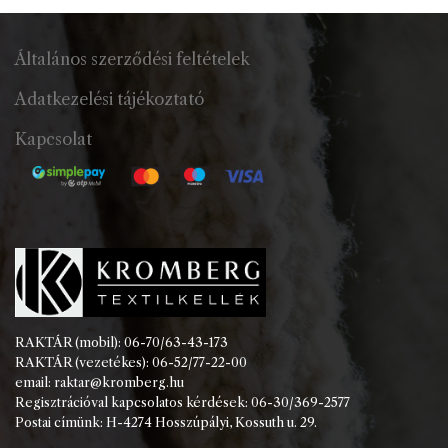
Általános szerződési feltételek
Adatkezelési tájékoztató
Kapcsolat
RAKTÁR (mobil): 06-70/63-43-173
RAKTÁR (vezetékes): 06-52/77-22-00
email: raktar@kromberg.hu
Regisztrációval kapcsolatos kérdések: 06-30/369-2577
Postai címünk: H-4274 Hosszúpályi, Kossuth u. 29.