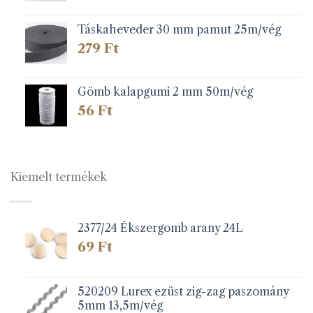
Táskaheveder 30 mm pamut 25m/vég
279
Ft
Gömb kalapgumi 2 mm 50m/vég
56
Ft
Kiemelt termékek
2377/24 Ékszergomb arany 24L
69
Ft
520209 Lurex ezüst zig-zag paszomány
5mm 13,5m/vég