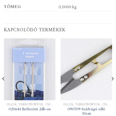
TÖMEG
0,0000 kg
KAPCSOLÓDÓ TERMÉKEK
OLLÓK, VARRATBONTÓK, CSIPESZEK
OLLÓK, VARRATBONTÓK, CSIPESZEK
090709 Szálvágó olló
020641 Befüzötü 2db-os
10cm