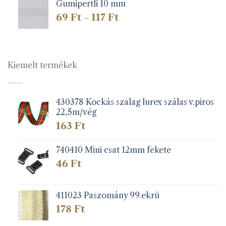
Gumipertli 10 mm
Ártartomány:
69
Ft
117
Ft
–
69 Ft
-
117 Ft
Kiemelt termékek
430378 Kockás szalag lurex szálas v.piros
22,5m/vég
163
Ft
740410 Mini csat 12mm fekete
46
Ft
411023 Paszomány 99.ekrü
178
Ft