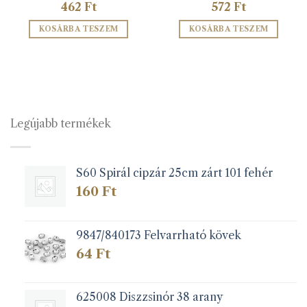
462
Ft
572
Ft
KOSÁRBA TESZEM
KOSÁRBA TESZEM
Legújabb termékek
S60 Spirál cipzár 25cm zárt 101 fehér
160
Ft
9847/840173 Felvarrható kövek
64
Ft
625008 Diszzsinór 38 arany