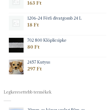
163
Ft
1206-24 Férfi divatgomb 24 L
18
Ft
702 800 Klöplicsipke
80
Ft
2457 Kutyus
297
Ft
Legkeresettebb termékek
20mm-es köper szalag 50m-es