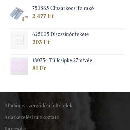
750885 Cipzárkocsi felrakó
2 477
Ft
625005 Diszzsinór fekete
203
Ft
180754 Tüllcsipke 27m/vég
81
Ft
Általános szerződési feltételek
Adatkezelési tájékoztató
Kapcsolat