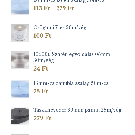
Ártartomány:
113
Ft
279
Ft
–
113 Ft
-
279 Ft
Csögumi 7-es 50m/vég
100
Ft
106006 Szatén egyoldalas 06mm
30m/vég
24
Ft
13mm-es danubia szalag 50m-es
75
Ft
Táskaheveder 30 mm pamut 25m/vég
279
Ft