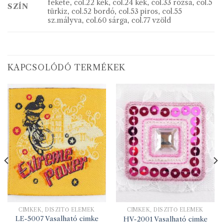
fekete, col.22 kék, col.24 kék, col.33 rózsa, col.5
SZÍN
türkiz, col.52 bordó, col.53 piros, col.55
sz.mályva, col.60 sárga, col.77 vzöld
KAPCSOLÓDÓ TERMÉKEK
CIMKÉK, DÍSZÍTŐ ELEMEK
CIMKÉK, DÍSZÍTŐ ELEMEK
LE-5007 Vasalható cimke
HV-2001 Vasalható cimke