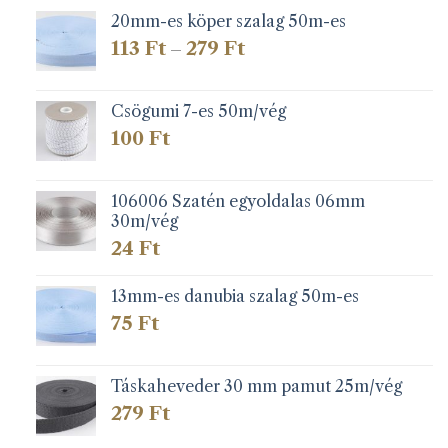
20mm-es köper szalag 50m-es
Ártartomány:
113
Ft
279
Ft
–
113 Ft
-
279 Ft
Csögumi 7-es 50m/vég
100
Ft
106006 Szatén egyoldalas 06mm
30m/vég
24
Ft
13mm-es danubia szalag 50m-es
75
Ft
Táskaheveder 30 mm pamut 25m/vég
279
Ft