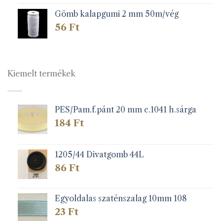
Gömb kalapgumi 2 mm 50m/vég
56
Ft
Kiemelt termékek
PES/Pam.f.pánt 20 mm c.1041 h.sárga
184
Ft
1205/44 Divatgomb 44L
86
Ft
Egyoldalas szaténszalag 10mm 108
23
Ft