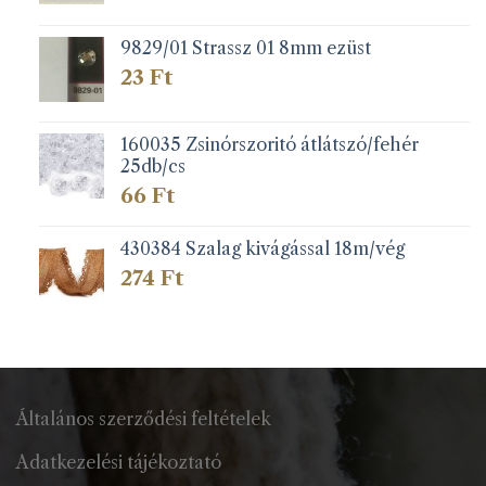
9829/01 Strassz 01 8mm ezüst
23
Ft
160035 Zsinórszoritó átlátszó/fehér
25db/cs
66
Ft
430384 Szalag kivágással 18m/vég
274
Ft
Általános szerződési feltételek
Adatkezelési tájékoztató