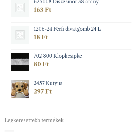
625008 Diszzsinór 38 arany
163
Ft
1206-24 Férfi divatgomb 24 L
18
Ft
702 800 Klöplicsipke
80
Ft
2457 Kutyus
297
Ft
Legkeresettebb termékek