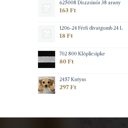
625008 Diszzsinór 38 arany
163
Ft
1206-24 Férfi divatgomb 24 L
18
Ft
702 800 Klöplicsipke
80
Ft
2457 Kutyus
297
Ft