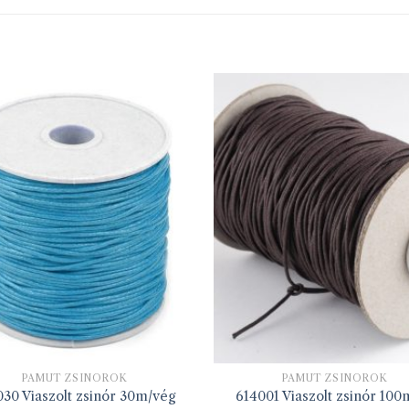
PAMUT ZSINÓROK
PAMUT ZSINÓROK
030 Viaszolt zsinór 30m/vég
614001 Viaszolt zsinór 100