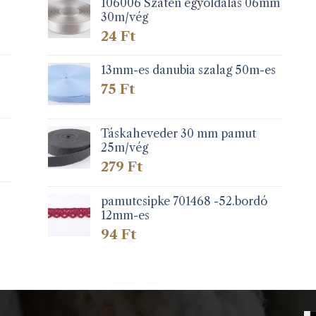
106006 Szatén egyoldalas 06mm
30m/vég
24
Ft
13mm-es danubia szalag 50m-es
75
Ft
Táskaheveder 30 mm pamut
25m/vég
279
Ft
pamutcsipke 701468 -52.bordó
12mm-es
94
Ft