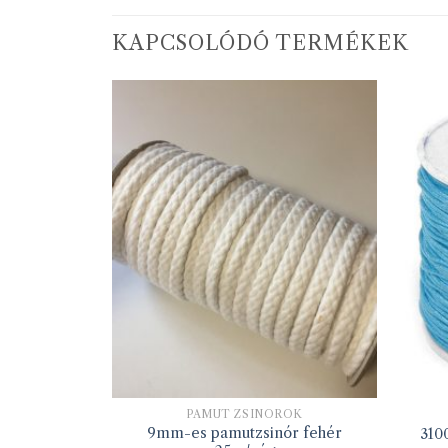
KAPCSOLÓDÓ TERMÉKEK
ROK
PAMUT ZSINÓROK
mm-es natúr
9mm-es pamutzsinór fehér
310