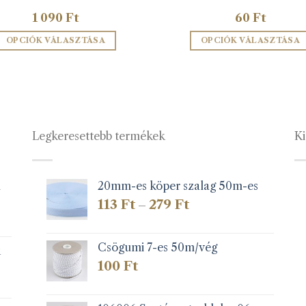
1 090
Ft
60
Ft
OPCIÓK VÁLASZTÁSA
OPCIÓK VÁLASZTÁSA
Ennek
Ennek
a
a
terméknek
terméknek
több
több
variációja
variációja
Legkeresettebb termékek
Ki
van.
van.
A
A
változatok
változatok
a
a
1
20mm-es köper szalag 50m-es
termékoldalon
termékolda
Ártartomány:
113
Ft
279
Ft
–
választhatók
választható
113 Ft
-
ki
ki
279 Ft
Csögumi 7-es 50m/vég
k
100
Ft