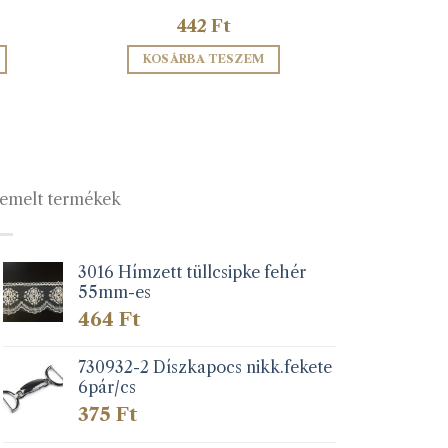
442
Ft
KOSÁRBA TESZEM
emelt termékek
3016 Hímzett tüllcsipke fehér
55mm-es
lon
k
464
Ft
730932-2 Díszkapocs nikk.fekete
6pár/cs
375
Ft