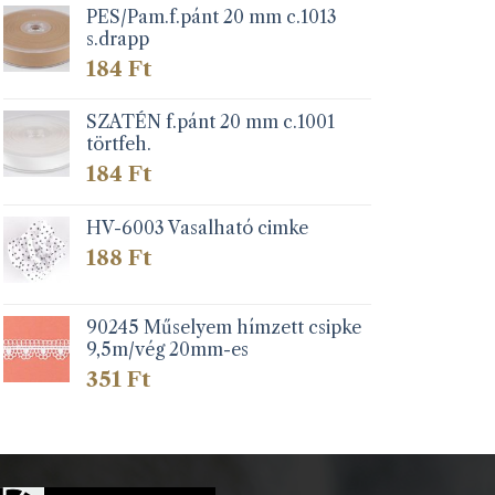
PES/Pam.f.pánt 20 mm c.1013
s.drapp
184
Ft
SZATÉN f.pánt 20 mm c.1001
törtfeh.
184
Ft
HV-6003 Vasalható cimke
188
Ft
90245 Műselyem hímzett csipke
9,5m/vég 20mm-es
351
Ft