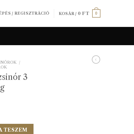
0
FT
0
ÉPÉS / REGISZTRÁCIÓ
KOSÁR /
SINÓROK
/
ROK
sinór 3
g
m-es 100m/vég mennyiség
A TESZEM