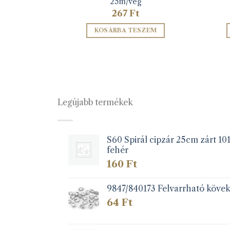
25m/vég
267
Ft
ZEM
KOSÁRBA TESZEM
Legújabb termékek
S60 Spirál cipzár 25cm zárt 10
fehér
160
Ft
9847/840173 Felvarrható köve
64
Ft