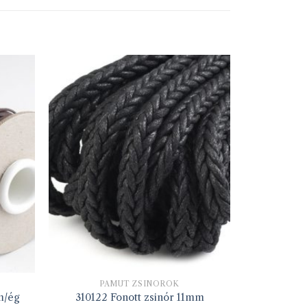
PAMUT ZSINÓROK
m/ég
310122 Fonott zsinór 11mm