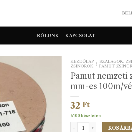
BEL
RÓLUNK
KAPCSOLAT
KEZDŐLAP
/
SZALAGOK, Z
ZSINÓROK
/
PAMUT ZSINÓ
Pamut nemzeti z
mm-es 100m/vé
32
Ft
6100 készleten
Pamut nemzeti zsinór 3 m
KOSÁRB