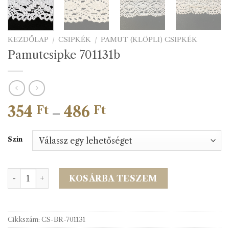
KEZDŐLAP
/
CSIPKÉK
/
PAMUT (KLÖPLI) CSIPKÉK
Pamutcsipke 701131b
354
486
Ártartomány:
Ft
Ft
–
354 Ft
-
Szín
486 Ft
Pamutcsipke 701131b mennyiség
KOSÁRBA TESZEM
Cikkszám:
CS-BR-701131