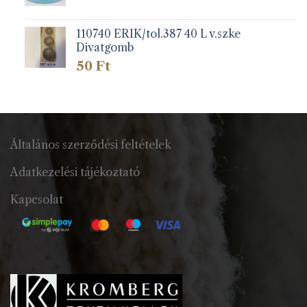
110740 ERIK/tol.387 40 L v.szke
Divatgomb
50
Ft
Általános szerződési feltételek
Adatkezelési tájékoztató
Kapcsolat