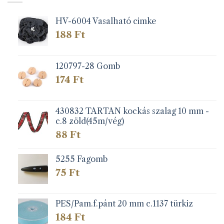
HV-6004 Vasalható cimke
188
Ft
120797-28 Gomb
174
Ft
430832 TARTAN kockás szalag 10 mm -
c.8 zöld(45m/vég)
88
Ft
5255 Fagomb
75
Ft
PES/Pam.f.pánt 20 mm c.1137 türkiz
184
Ft