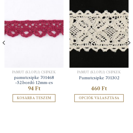
PAMUT (KLÖPLI) CSIPKÉK
PAMUT (KLÖPLI) CSIPKÉK
pamutcsipke 701468
Pamutcsipke 701302
-52.bordó 12mm-es
94
Ft
460
Ft
KOSÁRBA TESZEM
OPCIÓK VÁLASZTÁSA
Ennek
a
terméknek
több
variációja