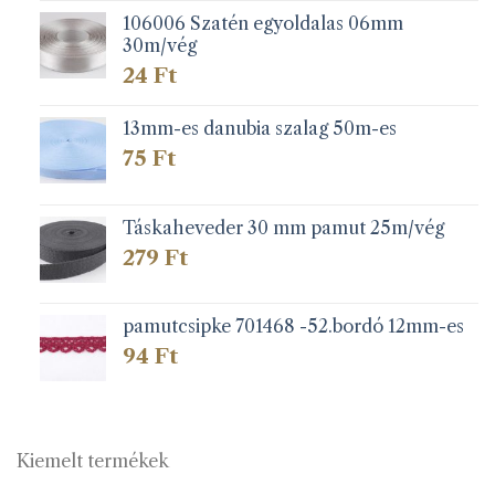
106006 Szatén egyoldalas 06mm
30m/vég
24
Ft
13mm-es danubia szalag 50m-es
75
Ft
Táskaheveder 30 mm pamut 25m/vég
279
Ft
pamutcsipke 701468 -52.bordó 12mm-es
94
Ft
Kiemelt termékek