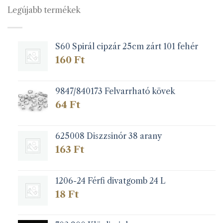
van.
Legújabb termékek
A
változatok
a
S60 Spirál cipzár 25cm zárt 101 fehér
termékoldalon
választhatók
160
Ft
ki
9847/840173 Felvarrható kövek
64
Ft
625008 Diszzsinór 38 arany
163
Ft
1206-24 Férfi divatgomb 24 L
18
Ft