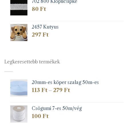
702 800 Klöplicsipke
80
Ft
2457 Kutyus
297
Ft
Legkeresettebb termékek
20mm-es köper szalag 50m-es
Ártartomány:
113
Ft
279
Ft
–
113 Ft
-
279 Ft
Csögumi 7-es 50m/vég
100
Ft